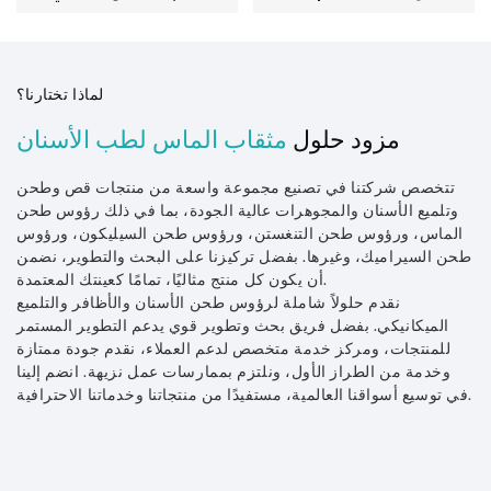
من RA RA ماكينة تلميع
الماس والسيراميك
والزركونيا بالكامل
لماذا تختارنا؟
مزود حلول
مثقاب الماس لطب الأسنان
تتخصص شركتنا في تصنيع مجموعة واسعة من منتجات قص وطحن
وتلميع الأسنان والمجوهرات عالية الجودة، بما في ذلك رؤوس طحن
الماس، ورؤوس طحن التنغستن، ورؤوس طحن السيليكون، ورؤوس
طحن السيراميك، وغيرها. بفضل تركيزنا على البحث والتطوير، نضمن
أن يكون كل منتج مثاليًا، تمامًا كعينتك المعتمدة.
نقدم حلولاً شاملة لرؤوس طحن الأسنان والأظافر والتلميع
الميكانيكي. بفضل فريق بحث وتطوير قوي يدعم التطوير المستمر
للمنتجات، ومركز خدمة متخصص لدعم العملاء، نقدم جودة ممتازة
وخدمة من الطراز الأول، ونلتزم بممارسات عمل نزيهة. انضم إلينا
في توسيع أسواقنا العالمية، مستفيدًا من منتجاتنا وخدماتنا الاحترافية.