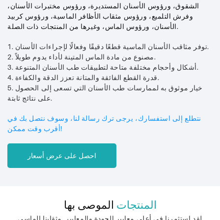
الشقوق، ورؤوس الأسنان المستديرة، ورؤوس مختبرات الأسنان،
وفرش التلميع، ورؤوس مثقاب الأظافر الماسية، ورؤوس كربيد
الأسنان، ورؤوس الماس، وغيرها من المنتجات ذات الصلة.
1. توفر مثاقب الأسنان الماسية قطعًا دقيقًا وفعالًا لإجراءات الأسنان.
2. مصنوع من مادة الماس المتينة لأداء يدوم طويلاً.
3. أشكال وأحجام مختلفة متاحة لتطبيقات طب الأسنان المتنوعة.
4. قدرة القطع الفائقة والمتانة تعزز الدقة والكفاءة.
5. خيار موثوق به لممارسات طب الأسنان التي تسعى إلى الحصول
على نتائج ثابتة.
نتطلع إلى استفسارك، يرجى ترك رسالة لنا، وسوف نتصل بك في
أقرب وقت ممكن!
احصل على عرض أسعار
المنتجات
الموصى بها
لقد استثمرنا في أعلى معايير الجودة والمعايير. مثقابنا الماسي