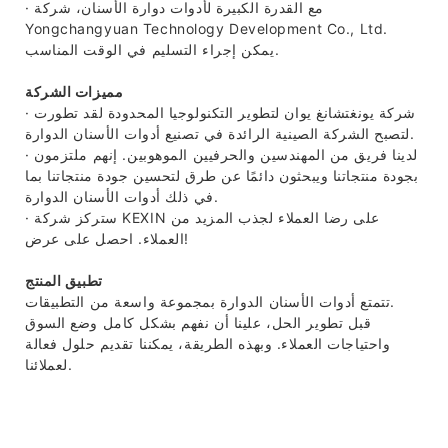
· مع القدرة الكبيرة لأدوات دوارة الأسنان، شركة
Yongchangyuan Technology Development Co., Ltd.
يمكن إجراء التسليم في الوقت المناسب.
مميزات الشركة
· شركة يونغتشانغ يوان لتطوير التكنولوجيا المحدودة لقد تطورت
لتصبح الشركة الصينية الرائدة في تصنيع أدوات الأسنان الدوارة.
· لدينا فريق من المهندسين والحرفيين الموهوبين. إنهم ملتزمون
بجودة منتجاتنا ويبحثون دائمًا عن طرق لتحسين جودة منتجاتنا بما
في ذلك أدوات الأسنان الدوارة.
· ستركز شركة KEXIN على رضا العملاء لجذب المزيد من
العملاء. احصل على عرض!
تطبيق المنتج
تتمتع أدوات الأسنان الدوارة بمجموعة واسعة من التطبيقات.
قبل تطوير الحل، علينا أن نفهم بشكل كامل وضع السوق
واحتياجات العملاء. وبهذه الطريقة، يمكننا تقديم حلول فعالة
لعملائنا.