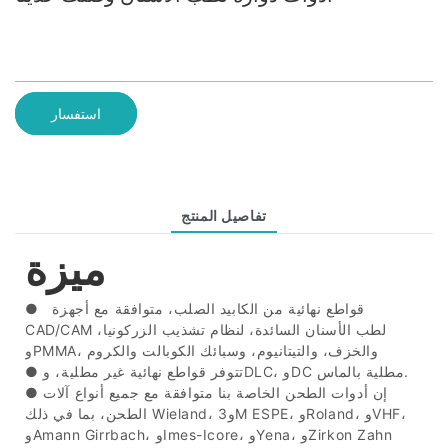
استفسار
تفاصيل المنتج
ميزة
قواطع نهائية من الكابيد الصلب، متوافقة مع أجهزة
●
CAD/CAM لطب الأسنان السائدة، لنظام تشذيب الزركونيا،
وPMMA، والخزف، والتيتانيوم، وسبائك الكوبالت والكروم
تتوفر قواطع نهائية غير مطلية، وDLC، وDC مطلية بالماس.
●
إن أدوات الطحن الخاصة بنا متوافقة مع جميع أنواع آلات
●
الطحن، بما في ذلك Wieland، و3M ESPE، وRoland، وVHF،
وAmann Girrbach، وImes-Icore، وYena، وZirkon Zahn