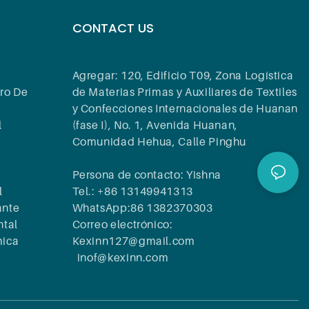
CONTACT US
Agregar: 120, Edificio T09, Zona Logística
ro De
de Materias Primas y Auxiliares de Textiles
y Confecciones Internacionales de Huanan
l
(fase I), No. 1, Avenida Huanan,
Comunidad Hehua, Calle Pinghu
Persona de contacto: Yishna
l
Tel.: +86 13149941313
ante
WhatsApp:86 1382370303
ntal
Correo electrónico:
mica
Kexinn127@gmail.com
inof@kexinn.com