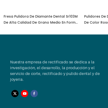
Fresa Pulidora De Diamante Dental Sr103M
Pulidores De
De Alta Calidad De Grano Medio En Forma
De Color Ros
De Llama Azul De Baja Velocidad (RA/CA)
Con Mango Sr
Para Pulir Circonita Totalmente Cerámica
Nuestra empresa de rectificado se dedica a la
investigación, el desarrollo, la producción y el
servicio de corte, rectificado y pulido dental y de
joyería.