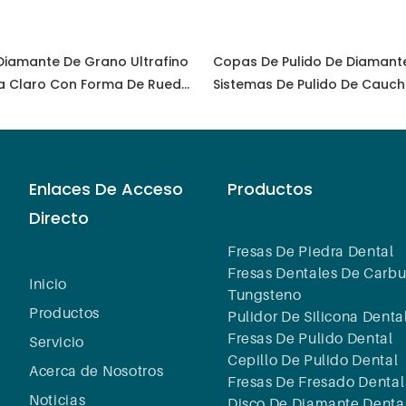
 Diamante De Grano Ultrafino
Copas De Pulido De Diamant
a Claro Con Forma De Rueda
Sistemas De Pulido De Cauc
105F RA
Diamante Dental Para Pulir, E
Acabar, Circonio, Porcelana D
Esmerilar Herramientas De L
Dental
Enlaces De Acceso
Productos
Directo
Fresas De Piedra Dental
Fresas Dentales De Carbu
Inicio
Tungsteno
Productos
Pulidor De Silicona Denta
Fresas De Pulido Dental
Servicio
Cepillo De Pulido Dental
Acerca de Nosotros
Fresas De Fresado Dental
Noticias
Disco De Diamante Denta