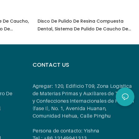
e De Caucho,
Disco De Pulido De Resina Compuesta
ho De
Dental, Sistema De Pulido De Caucho De
smerilar,
Diamante Dental Para Pulir, Esmerilar,
e Vidrio,
Acabar, Pulir Herramientas De Laboratorio
aboratorio
Dental
CONTACT US
Agregar: 120, Edificio T09, Zona Logística
ro De
de Materias Primas y Auxiliares de Textiles
y Confecciones Internacionales de Huanan
l
(fase I), No. 1, Avenida Huanan,
Comunidad Hehua, Calle Pinghu
Persona de contacto: Yishna
l
Tel.: +86 13149941313