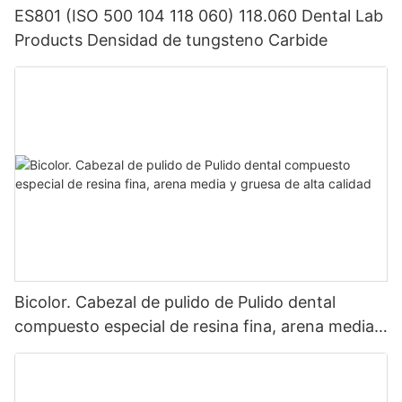
La exitosa celebración del lanzamiento del producto bucal y
ES801 (ISO 500 104 118 060) 118.060 Dental Lab
dental de [nombre de la empresa] marca un sólido paso
Products Densidad de tungsteno Carbide
adelante para la empresa en el campo de la odontología bucal.
Se cree que en el futuro, los productos orales y dentales de
KEXIN lograrán logros más brillantes en los mercados
nacionales y globales.
Bicolor. Cabezal de pulido de Pulido dental
compuesto especial de resina fina, arena media y
gruesa de alta calidad