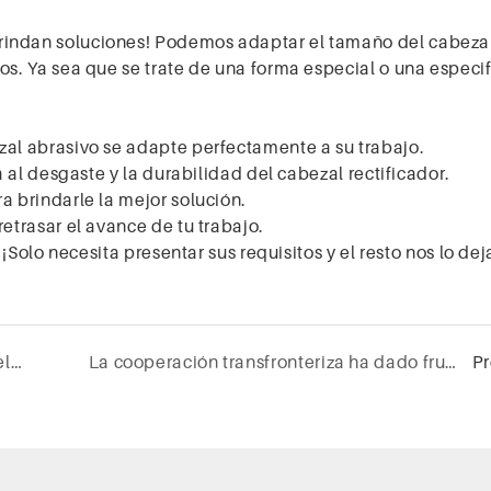
rindan soluciones! Podemos adaptar el tamaño del cabeza
os. Ya sea que se trate de una forma especial o una especi
al abrasivo se adapte perfectamente a su trabajo.
a al desgaste y la durabilidad del cabezal rectificador.
a brindarle la mejor solución.
retrasar el avance de tu trabajo.
 ¡Solo necesita presentar sus requisitos y el resto nos lo de
¿En el proceso de pulido de dientes de porcelana, se enfrenta a los siguientes problemas?
La cooperación transfronteriza ha dado fruto, y [Kexinn] ha ganado el favor de los clientes españoles con su fuerza profesional
P