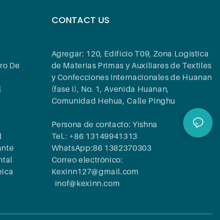
CONTACT US
Agregar: 120, Edificio T09, Zona Logística
ro De
de Materias Primas y Auxiliares de Textiles
y Confecciones Internacionales de Huanan
l
(fase I), No. 1, Avenida Huanan,
Comunidad Hehua, Calle Pinghu
Persona de contacto: Yishna
l
Tel.: +86 13149941313
ante
WhatsApp:86 1382370303
ntal
Correo electrónico:
mica
Kexinn127@gmail.com
inof@kexinn.com