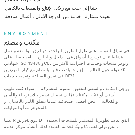
جنبا إلى جنب مع ر&د، الإنتاج والمبيعات بالكامل
بجودة ممتازة ، خدمة من الدرجة الأولى ، أعمال صادقة
ENVIRONMENT
مكتب ومصنع
في سياق العولمة على طول الطريق الواحد، لدينا رؤية واسعة ونعمل
بنشاط على توسيع الأسواق في الداخل والخارج لقد حصلنا على
شهادتي ISO 13485 وCE، ونوفر منتجات وخدمات احترافية لأكثر من
70 دولة حول العالم إجراء تبادلات فنية بانتظام مع كبار الموردين
في نفس الصناعة وتقديم خدمات OEM.
يرجى التكاتف والسعي لتحقيق التنمية المشتركة سواء كنت طبيب
أسنان أو فنيًا، يمكننا دائمًا أن نجعلك تشعر بالاسترخاء والأمان
والفعالية نحن أفضل أصدقائك عندما يتعلق الأمر بالأسنان أو
المجوهرات أو الهوايات.
لدينا R قوي&فريق D الذي يدعم تطويرنا المستمر للمنتجات الجديدة
نحن نولي اهتمامًا وثيقًا لخدمة العملاء لذلك أنشأنا مركز خدمة.