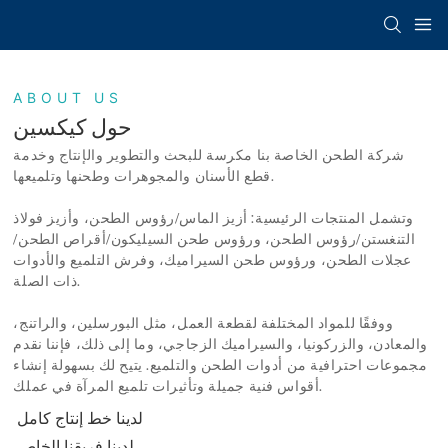
ABOUT US
حول كيكسين
شركة الطحن الخاصة بنا مكرسة للبحث والتطوير والإنتاج وخدمة
قطع الأسنان والمجوهرات وطحنها وتلميعها.
وتشمل المنتجات الرئيسية: أزيز الماس/رؤوس الطحن، وأزيز فولاذ
التنغستن/رؤوس الطحن، ورؤوس طحن السيليكون/أقراص الطحن/
عجلات الطحن، ورؤوس طحن السيراميك، وفرش التلميع والأدوات
ذات الصلة.
ووفقًا للمواد المختلفة لقطعة العمل، مثل البورسلين، والراتنج،
والمعادن، والزركونيا، والسيراميك الزجاجي، وما إلى ذلك، فإننا نقدم
مجموعات احترافية من أدوات الطحن والتلميع. يتيح لك بسهولة إنشاء
أقواس فنية جميلة وتأثيرات تلميع المرآة في عملك.
لدينا خط إنتاج كامل
لدينا فريقنا الخاص