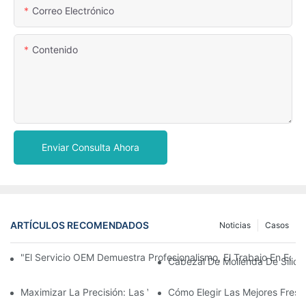
Correo Electrónico
Contenido
Enviar Consulta Ahora
ARTÍCULOS RECOMENDADOS
Noticias
Casos
"El Servicio OEM Demuestra Profesionalismo, El Trabajo En Equ
Cabezal De Molienda De Silicon
Maximizar La Precisión: Las Ventajas De Usar Fresas De Zirconi
Cómo Elegir Las Mejores Fresa