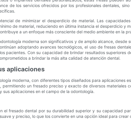
cance de los servicios ofrecidos por los profesionales dentales, s
cíficas.
potencial de minimizar el desperdicio de material. Las capacidades
nimo de material, reduciendo en última instancia el desperdicio y ma
n contribuye a un enfoque más consciente del medio ambiente en la prá
a odontología moderna son significativos y de amplio alcance, desde s
 continúan adoptando avances tecnológicos, el uso de fresas dent
 los pacientes. Con su capacidad de brindar resultados superiores 
comprometidos a brindar la más alta calidad de atención dental.
us aplicaciones
ología moderna, con diferentes tipos diseñados para aplicaciones e
, permitiendo un fresado preciso y exacto de diversos materiales com
 y sus aplicaciones en el campo de la odontología.
n el fresado dental por su durabilidad superior y su capacidad par
uave y preciso, lo que los convierte en una opción ideal para crear 