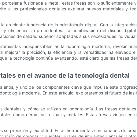
 porcelana fusionada a metal, estas fresas son lo suficientemente ve
mite a los profesionales dentales explorar nuevos materiales y té
la creciente tendencia de la odontología digital. Con la integració
n y eficiencia sin precedentes. La combinación del diseño digital
aciones de calidad superior adaptadas a sus necesidades individual
erramientas indispensables en la odontología moderna, revoluciona
mejorar la precisión, la eficiencia y la versatilidad ha elevado el
que la tecnología continúa avanzando, está claro que las fresas 
ntales en el avance de la tecnología dental
s años, y uno de los componentes clave que impulsa este progreso
 odontología moderna. En este artículo, exploraremos el futuro de l
 dentales y cómo se utilizan en odontología. Las fresas dentales 
dentales como cerámica, resinas y metales. Estas fresas vienen e
s su precisión y exactitud. Estas herramientas son capaces de crear 
icación de coronas y puentes, pilares de implantes dentales y otr