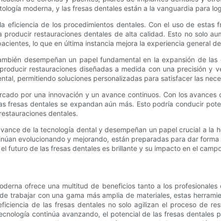
ología moderna, y las fresas dentales están a la vanguardia para logr
a eficiencia de los procedimientos dentales. Con el uso de estas fr
 producir restauraciones dentales de alta calidad. Esto no solo aum
cientes, lo que en última instancia mejora la experiencia general de
s también desempeñan un papel fundamental en la expansión de las c
producir restauraciones diseñadas a medida con una precisión y v
ental, permitiendo soluciones personalizadas para satisfacer las ne
arcado por una innovación y un avance continuos. Con los avances c
as fresas dentales se expandan aún más. Esto podría conducir poten
 restauraciones dentales.
vance de la tecnología dental y desempeñan un papel crucial a la hor
úan evolucionando y mejorando, están preparadas para dar forma al
l futuro de las fresas dentales es brillante y su impacto en el campo
moderna ofrece una multitud de beneficios tanto a los profesionale
d de trabajar con una gama más amplia de materiales, estas herrami
eficiencia de las fresas dentales no solo agilizan el proceso de re
tecnología continúa avanzando, el potencial de las fresas dentales 