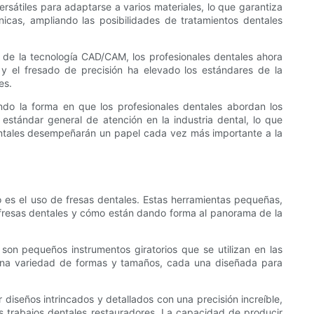
rsátiles para adaptarse a varios materiales, lo que garantiza
cnicas, ampliando las posibilidades de tratamientos dentales
n de la tecnología CAD/CAM, los profesionales dentales ahora
 y el fresado de precisión ha elevado los estándares de la
es.
ndo la forma en que los profesionales dentales abordan los
 estándar general de atención en la industria dental, lo que
dentales desempeñarán un papel cada vez más importante a la
 es el uso de fresas dentales. Estas herramientas pequeñas,
as fresas dentales y cómo están dando forma al panorama de la
son pequeños instrumentos giratorios que se utilizan en las
n una variedad de formas y tamaños, cada una diseñada para
diseños intrincados y detallados con una precisión increíble,
os trabajos dentales restauradores. La capacidad de producir