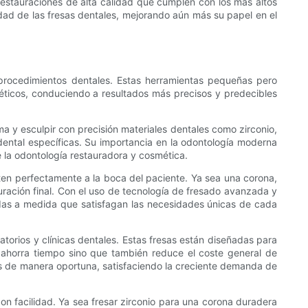
 restauraciones de alta calidad que cumplen con los más altos
idad de las fresas dentales, mejorando aún más su papel en el
s procedimientos dentales. Estas herramientas pequeñas pero
méticos, conduciendo a resultados más precisos y predecibles
rma y esculpir con precisión materiales dentales como zirconio,
dental específicas. Su importancia en la odontología moderna
 la odontología restauradora y cosmética.
sten perfectamente a la boca del paciente. Ya sea una corona,
auración final. Con el uso de tecnología de fresado avanzada y
ñadas a medida que satisfagan las necesidades únicas de cada
ratorios y clínicas dentales. Estas fresas están diseñadas para
 ahorra tiempo sino que también reduce el coste general de
nes de manera oportuna, satisfaciendo la creciente demanda de
on facilidad. Ya sea fresar zirconio para una corona duradera