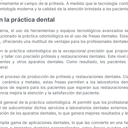
enormemente el campo de la prótesis. A medida que la tecnología con
tología moderna y la calidad de la atención brindada a los paciente
n la práctica dental
erna, el uso de herramientas y equipos tecnológicos avanzados se
ucionado la práctica odontológica es el uso de fresas dentales. Es
n, ofreciendo una multitud de ventajas para los profesionales dentale
 en la práctica odontológica es la excepcional precisión que propo
 tallar con precisión prótesis y restauraciones dentales. Este nivel 
entes y otros aparatos dentales. Como resultado, los pacientes
eral.
 el proceso de producción de prótesis y restauraciones dentales. Co
o, cerámica y metales, estas fresas permiten a los laboratorios d
iempos de espera para los pacientes que esperan sus restauraciones
ncia mejora la atención y la satisfacción del paciente.
d general de la práctica odontológica. Al permitir que los profesio
d de subcontratar dichos servicios a laboratorios dentales externo
ación de los aparatos dentales, lo que genera mejores resultados y le
amplia gama de aplicaciones dentales, lo que las convierte en una h
isos o implantes dentales personalizados, estas fresas pueden ada