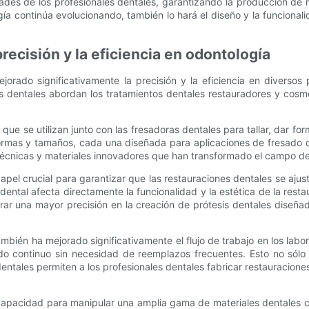
dades de los profesionales dentales, garantizando la producción de
ía continúa evolucionando, también lo hará el diseño y la funcional
recisión y la eficiencia en odontología
jorado significativamente la precisión y la eficiencia en diverso
es dentales abordan los tratamientos dentales restauradores y cos
ue se utilizan junto con las fresadoras dentales para tallar, dar fo
formas y tamaños, cada una diseñada para aplicaciones de fresado 
écnicas y materiales innovadores que han transformado el campo de
papel crucial para garantizar que las restauraciones dentales se aju
dental afecta directamente la funcionalidad y la estética de la rest
ograr una mayor precisión en la creación de prótesis dentales dise
ambién ha mejorado significativamente el flujo de trabajo en los labo
ado continuo sin necesidad de reemplazos frecuentes. Esto no sólo
 dentales permiten a los profesionales dentales fabricar restauracio
 capacidad para manipular una amplia gama de materiales dentales c