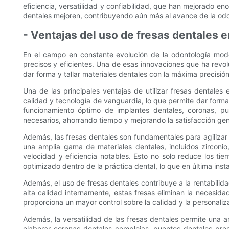
eficiencia, versatilidad y confiabilidad, que han mejorado 
dentales mejoren, contribuyendo aún más al avance de la odon
- Ventajas del uso de fresas dentales e
En el campo en constante evolución de la odontología mod
precisos y eficientes. Una de esas innovaciones que ha revol
dar forma y tallar materiales dentales con la máxima precisió
Una de las principales ventajas de utilizar fresas dentales
calidad y tecnología de vanguardia, lo que permite dar forma y
funcionamiento óptimo de implantes dentales, coronas, pu
necesarios, ahorrando tiempo y mejorando la satisfacción gen
Además, las fresas dentales son fundamentales para agilizar
una amplia gama de materiales dentales, incluidos zirconi
velocidad y eficiencia notables. Esto no solo reduce los t
optimizado dentro de la práctica dental, lo que en última insta
Además, el uso de fresas dentales contribuye a la rentabilida
alta calidad internamente, estas fresas eliminan la necesida
proporciona un mayor control sobre la calidad y la personaliz
Además, la versatilidad de las fresas dentales permite una 
elaborar coronas dentales complejas, puentes dentales prec