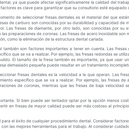
dental, ya que puede afectar significativamente la calidad del trabaj
 factores es clave para garantizar que su consultorio esté equipado 
omento de seleccionar fresas dentales es el material del que est
resas de carburo son conocidas por su durabilidad y capacidad de ma
ol. Las fresas de diamante, por otro lado, son conocidas por su 
mo las preparaciones de coronas. Las fresas de acero inoxidable so
ón, como la eliminación de la estructura dental cariada.
al también son factores importantes a tener en cuenta. Las fresa
ífico que se va a realizar. Por ejemplo, las fresas redondas se util
l pulido. El tamaño de la fresa también es importante, ya que usar 
fresa demasiado pequeña puede resultar en un tratamiento incompleto
ccionar fresas dentales es la velocidad a la que operan. Las fres
imiento específico que se va a realizar. Por ejemplo, las fresas de
araciones de coronas, mientras que las fresas de baja velocidad 
.
portante. Si bien puede ser tentador optar por la opción menos cost
nvertir en fresas de mayor calidad puede ser más costoso al principi
 para el éxito de cualquier procedimiento dental. Considerar factores
 con las mejores herramientas para el trabajo. Al considerar cuida