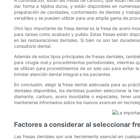
A continuación, están las fresas de carburo, que están hecha
dar forma a tejidos duros, y están disponibles en numerosa
preparación de cavidades, contorneado de dientes y trabajo
versátiles y se pueden utilizar para una amplia gama de proc
Otro tipo importante de fresa dental es la fresa de acero in
para tareas como acabado y pulido. Estas fresas están disponi
en las restauraciones dentales. Si bien no son tan duradera
consultorio dental.
Además de estos tipos principales de fresas dentales, también
para cirugía oral y procedimientos periodontales, mientras 
se utilizan para procedimientos de un solo uso para evitar l
brindar atención dental integral a los pacientes.
En conclusión, elegir la fresa dental adecuada para su práct
dentales disponibles, los dentistas pueden seleccionar la h
diamante, carburo, acero inoxidable o especiales, tener una
mantenerse informados sobre los nuevos avances en tecnologí
Factores a considerar al seleccionar f
Las fresas dentales son una herramienta esencial en cualquie