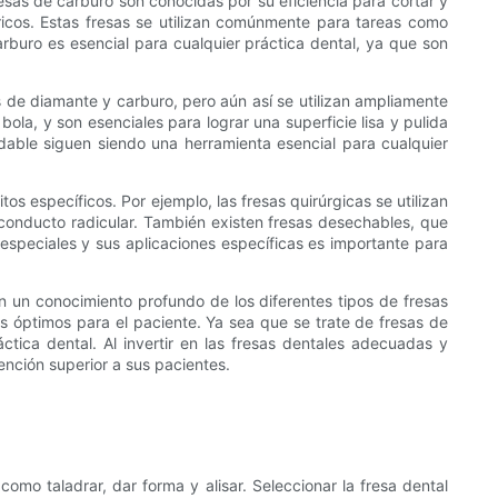
esas de carburo son conocidas por su eficiencia para cortar y
ricos. Estas fresas se utilizan comúnmente para tareas como
buro es esencial para cualquier práctica dental, ya que son
s de diamante y carburo, pero aún así se utilizan ampliamente
ola, y son esenciales para lograr una superficie lisa y pulida
idable siguen siendo una herramienta esencial para cualquier
s específicos. Por ejemplo, las fresas quirúrgicas se utilizan
 conducto radicular. También existen fresas desechables, que
 especiales y sus aplicaciones específicas es importante para
on un conocimiento profundo de los diferentes tipos de fresas
s óptimos para el paciente. Ya sea que se trate de fresas de
ctica dental. Al invertir en las fresas dentales adecuadas y
nción superior a sus pacientes.
omo taladrar, dar forma y alisar. Seleccionar la fresa dental