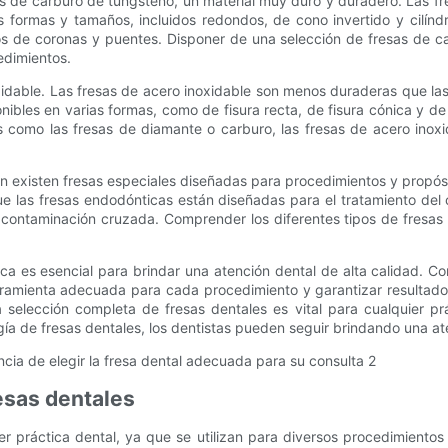
s de carburo de tungsteno, un material muy duro y duradero. Las fr
s formas y tamaños, incluidos redondos, de cono invertido y cilínd
s de coronas y puentes. Disponer de una selección de fresas de car
edimientos.
oxidable. Las fresas de acero inoxidable son menos duraderas que la
bles en varias formas, como de fisura recta, de fisura cónica y de b
s como las fresas de diamante o carburo, las fresas de acero inox
 existen fresas especiales diseñadas para procedimientos y propósito
que las fresas endodónticas están diseñadas para el tratamiento del
a contaminación cruzada. Comprender los diferentes tipos de fresas
ica es esencial para brindar una atención dental de alta calidad. C
erramienta adecuada para cada procedimiento y garantizar resultado
 selección completa de fresas dentales es vital para cualquier prá
a de fresas dentales, los dentistas pueden seguir brindando una ate
resas dentales
r práctica dental, ya que se utilizan para diversos procedimientos c