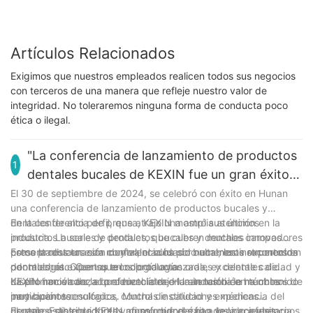
Artículos Relacionados
Exigimos que nuestros empleados realicen todos sus negocios
con terceros de una manera que refleje nuestro valor de
integridad. No toleraremos ninguna forma de conducta poco
ética o ilegal.
"La conferencia de lanzamiento de productos
1
dentales bucales de KEXIN fue un gran éxito
en Hunan"
El 30 de septiembre de 2024, se celebró con éxito en Hunan
una conferencia de lanzamiento de productos bucales y
dentales de alto perfil, que atrajo una amplia atención en la
En la conferencia de prensa, KEXIN mostró sus últimos
industria. La serie de productos bucales y dentales innovadores
productos bucales y dentales, que cubren muchos campos
presentados en esta conferencia ha sido altamente reconocida
como la restauración dental, el cuidado bucal, los instrumentos
Estos productos son muy valorados por numerosos expertos en
por muchos expertos en odontología.
dentales, etc. Con su tecnología avanzada, excelente calidad y
odontología. Creen que los productos orales y dentales de
diseño innovador, el producto atrajo la atención de muchos
KEXIN han alcanzado el nivel líder en la industria en términos de
La promoción de la conferencia de Hunan también ha obtenido
participantes.
innovación tecnológica, control de calidad y experiencia del
muy buenos resultados. Muchas instituciones médicas
usuario. Estos productos no solo brindarán a los pacientes
dentales, distribuidores y consumidores han venido a visitarnos,
El responsable de KEXIN afirmó que el éxito de la conferencia