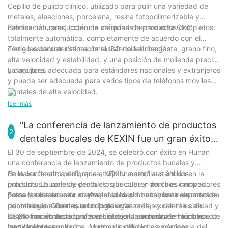
Cepillo de pulido clínico, utilizado para pulir una variedad de
metales, aleaciones, porcelana, resina fotopolimerizable y
dientes naturales, toda una variedad de productos completos.
Fabricación, producción de máquinas herramienta CNC
totalmente automática, completamente de acuerdo con el
código estándar internacional ISO de fabricación.
Tiene las características de resistencia al desgaste, grano fino,
alta velocidad y estabilidad, y una posición de molienda precisa
y duradera.
La aguja es adecuada para estándares nacionales y extranjeros
y puede ser adecuada para varios tipos de teléfonos móviles
dentales de alta velocidad.
leer más
"La conferencia de lanzamiento de productos
2
dentales bucales de KEXIN fue un gran éxito
en Hunan"
El 30 de septiembre de 2024, se celebró con éxito en Hunan
una conferencia de lanzamiento de productos bucales y
dentales de alto perfil, que atrajo una amplia atención en la
En la conferencia de prensa, KEXIN mostró sus últimos
industria. La serie de productos bucales y dentales innovadores
productos bucales y dentales, que cubren muchos campos
presentados en esta conferencia ha sido altamente reconocida
como la restauración dental, el cuidado bucal, los instrumentos
Estos productos son muy valorados por numerosos expertos en
por muchos expertos en odontología.
dentales, etc. Con su tecnología avanzada, excelente calidad y
odontología. Creen que los productos orales y dentales de
diseño innovador, el producto atrajo la atención de muchos
KEXIN han alcanzado el nivel líder en la industria en términos de
La promoción de la conferencia de Hunan también ha obtenido
participantes.
innovación tecnológica, control de calidad y experiencia del
muy buenos resultados. Muchas instituciones médicas