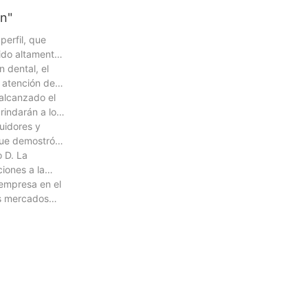
an"
erfil, que
sido altamente
 dental, el
a atención de
alcanzado el
rindarán a los
uidores y
 que demostró
o D. La
iones a la
 empresa en el
os mercados