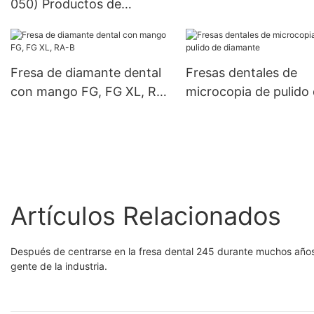
050) Productos de
diamante para
inoxidable reforzado
laboratorio dental de alta
herramientas de
(sujete la aguja)
calidad Engaste de piedras
laboratorio
dentales Equipos de
Fresa de diamante dental
Fresas dentales de
piedras preciosas Pulido
con mango FG, FG XL, RA-
microcopia de pulido
Cabezal de pulido
B
diamante
Artículos Relacionados
Después de centrarse en la fresa dental 245 durante muchos año
gente de la industria.