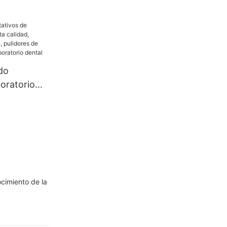
ido
boratorio
alidad,
no Dental,
la de
boratorio
cimiento de la