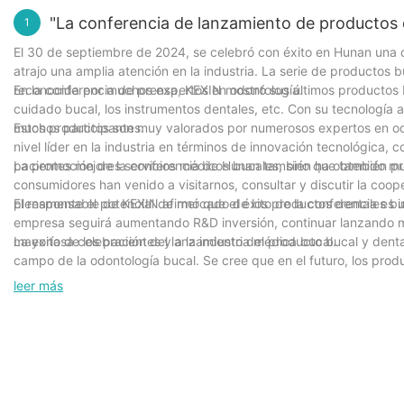
"La conferencia de lanzamiento de productos 
1
El 30 de septiembre de 2024, se celebró con éxito en Hunan una c
atrajo una amplia atención en la industria. La serie de productos
reconocida por muchos expertos en odontología.
En la conferencia de prensa, KEXIN mostró sus últimos productos
cuidado bucal, los instrumentos dentales, etc. Con su tecnología 
muchos participantes.
Estos productos son muy valorados por numerosos expertos en odo
nivel líder en la industria en términos de innovación tecnológica, 
pacientes mejores servicios médicos bucales, sino que también pro
La promoción de la conferencia de Hunan también ha obtenido muy
consumidores han venido a visitarnos, consultar y discutir la coop
plenamente el potencial de mercado de los productos dentales b
El responsable de KEXIN afirmó que el éxito de la conferencia es 
empresa seguirá aumentando R&D inversión, continuar lanzando m
mayoría de los pacientes y a la industria médica bucal.
La exitosa celebración del lanzamiento del producto bucal y dent
campo de la odontología bucal. Se cree que en el futuro, los prod
nacionales y globales.
leer más