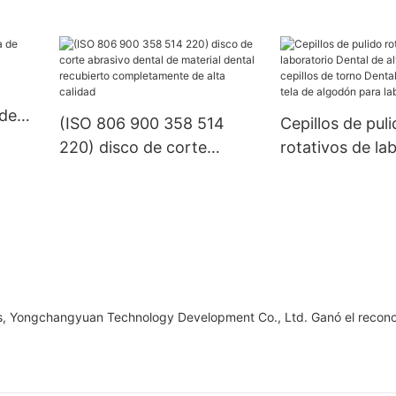
dental
velocidad con
certificación CE FG/RA
 de
(ISO 806 900 358 514
Cepillos de pul
220) disco de corte
rotativos de la
abrasivo dental de
Dental de alta c
material dental recubierto
cepillos de tor
completamente de alta
pulidores de te
calidad
algodón para la
dental
s, Yongchangyuan Technology Development Co., Ltd. Ganó el recono