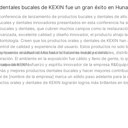
dentales bucales de KEXIN fue un gran éxito en Hun
onferencia de lanzamiento de productos bucales y dentales de alto p
 bucales y dentales innovadores presentados en esta conferencia ha 
 bucales y dentales, que cubren muchos campos como la restauración
avanzada, excelente calidad y diseño innovador, el producto atrajo l
ntología. Creen que los productos orales y dentales de KEXIN han 
control de calidad y experiencia del usuario. Estos productos no solo b
moverán el desarrollo de toda la industria bucal y dental.
 buenos resultados. Muchas instituciones médicas dentales, distrib
eración. El ambiente en la exposición fue cálido y lleno de gente, lo
ucales de KEXIN.
inseparable del esfuerzo y espíritu innovador de la empresa R&Equip
ás y mejores productos dentales bucales y hacer mayores contribuc
al de [nombre de la empresa] marca un sólido paso adelante para la
uctos orales y dentales de KEXIN lograrán logros más brillantes en l