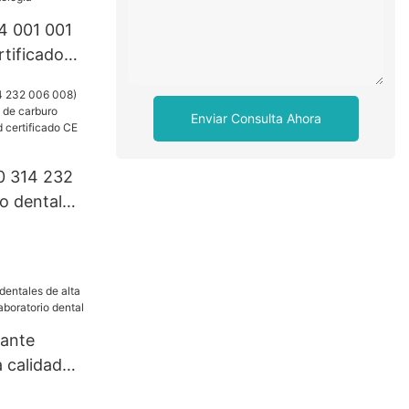
4 001 001
tificado
o fresa de
gsteno
Enviar Consulta Ahora
velocidad
logía
0 314 232
o dental
arburo
velocidad
ISO
mante
a calidad
aboratorio