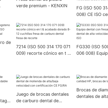
verde premium - KENXIN
FG (ISO 500 31
008) CE ISO cer
bola corte plan
carburo de tun
dental de alta 
taladro odonto
uro de
7214 (ISO 500 314 170 071
FG330 (ISO 50
009) recorte cónico en t &
006 008) Equip
 CE
acabado dorado 8-12
con fresa de c
esa
cuchillas fresa de carburo
dental de alta 
dental fresa de recorte
certificado CE 
Brocas de dia
Juego de brocas dentales
dentales de alt
stago
de carburo dental de
HP, brocas de l
molienda de alta/baja