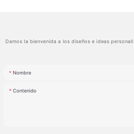
piedras preciosas de carburo
Carbide
dental
Damos la bienvenida a los diseños e ideas personali
Nombre
Contenido