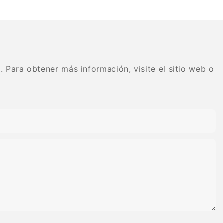
 de carburo de
goma, sistema de diamante
o dental
flexible en espiral
 Para obtener más información, visite el sitio web o