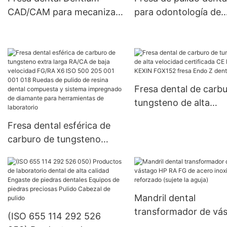
CAD/CAM para mecanizar
para odontología de
bloques de circonio dental
laboratorio - KENXIN
Fresa dental de carb
tungsteno de alta
velocidad certificada
Fresa dental esférica de
ISO KEXIN FGX152 fr
carburo de tungsteno
Endo Z dental
extra larga RA/CA de baja
velocidad FG/RA X6 ISO
500 205 001 001 018
Ruedas de pulido de resina
Mandril dental
dental compuesta y
transformador de vá
(ISO 655 114 292 526
sistema impregnado de
HP RA FG de acero