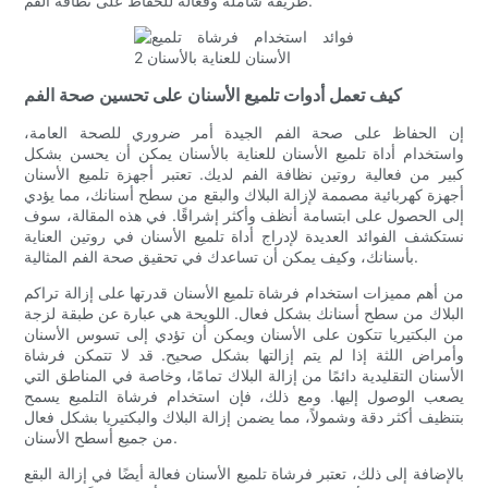
طريقة شاملة وفعالة للحفاظ على نظافة الفم.
كيف تعمل أدوات تلميع الأسنان على تحسين صحة الفم
إن الحفاظ على صحة الفم الجيدة أمر ضروري للصحة العامة،
واستخدام أداة تلميع الأسنان للعناية بالأسنان يمكن أن يحسن بشكل
كبير من فعالية روتين نظافة الفم لديك. تعتبر أجهزة تلميع الأسنان
أجهزة كهربائية مصممة لإزالة البلاك والبقع من سطح أسنانك، مما يؤدي
إلى الحصول على ابتسامة أنظف وأكثر إشراقًا. في هذه المقالة، سوف
نستكشف الفوائد العديدة لإدراج أداة تلميع الأسنان في روتين العناية
بأسنانك، وكيف يمكن أن تساعدك في تحقيق صحة الفم المثالية.
من أهم مميزات استخدام فرشاة تلميع الأسنان قدرتها على إزالة تراكم
البلاك من سطح أسنانك بشكل فعال. اللويحة هي عبارة عن طبقة لزجة
من البكتيريا تتكون على الأسنان ويمكن أن تؤدي إلى تسوس الأسنان
وأمراض اللثة إذا لم يتم إزالتها بشكل صحيح. قد لا تتمكن فرشاة
الأسنان التقليدية دائمًا من إزالة البلاك تمامًا، وخاصة في المناطق التي
يصعب الوصول إليها. ومع ذلك، فإن استخدام فرشاة التلميع يسمح
بتنظيف أكثر دقة وشمولاً، مما يضمن إزالة البلاك والبكتيريا بشكل فعال
من جميع أسطح الأسنان.
بالإضافة إلى ذلك، تعتبر فرشاة تلميع الأسنان فعالة أيضًا في إزالة البقع