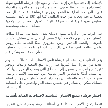
بالإضافة إلى فعاليتها في إزالة البلاك والبقع، فإن فرشاة التلميع سهلة
الاستخدام والصيانة أيضًا. تحتوي العديد من أجهزة تلميع الفرشاة الحديثة
على بطاريات قابلة لإعادة الشحن ورؤوس فرشاة قابلة للاستبدال، مما
يجعلها مريحة وفعالة من حيث التكلفة. كما أنها غالبًا ما تكون مصممة
بمقابض مريحة وإعدادات سرعة قابلة للتعديل، مما يسمح بتجربة
تنظيف مريحة ومخصصة.
على الرغم من أن أدوات تلميع الأسنان تقدم العديد من المزايا لنظافة
الأسنان، فمن المهم ملاحظة أنها لا ينبغي أن تحل محل تنظيف الأسنان
بالفرشاة والخيط العاديين. ومن الضروري أيضًا الحفاظ على روتين
شامل لنظافة الفم، بما في ذلك الزيارات المنتظمة لطبيب الأسنان،
لضمان صحة الفم بشكل عام.
وفي الختام، فإن استخدام فرشاة تلميع الأسنان للعناية بالأسنان يوفر
العديد من المزايا، مثل قدرتها على إزالة البقع الصعبة والبلاك، وتوفير
تأثير تلميع لطيف، والوصول إلى المناطق التي يصعب الوصول إليها. كما
أنها مفيدة أيضًا للأشخاص الذين يعانون من حساسية الأسنان واللثة،
وسهلة الاستخدام والصيانة. إن دمج أداة تلميع الأسنان في روتين العناية
بأسنانك يمكن أن يساهم في تحسين صحة الفم والحصول على ابتسامة
أكثر إشراقا.
اختيار فرشاة تلميع الأسنان المناسبة لاحتياجات العناية بأسنانك
عندما يتعلق الأمر بالحفاظ على أسناننا نظيفة وصحية، فإن تنظيفها