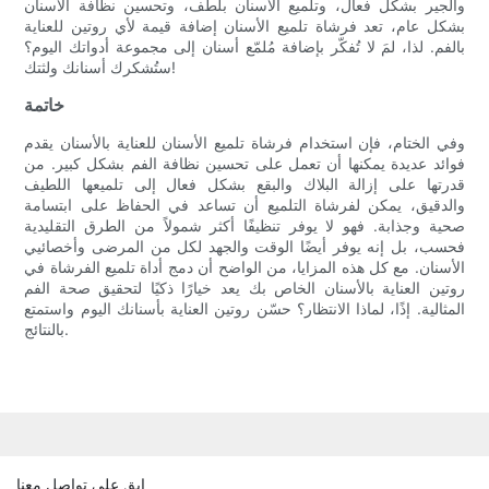
والجير بشكل فعال، وتلميع الأسنان بلطف، وتحسين نظافة الأسنان
بشكل عام، تعد فرشاة تلميع الأسنان إضافة قيمة لأي روتين للعناية
بالفم. لذا، لمَ لا تُفكّر بإضافة مُلمّع أسنان إلى مجموعة أدواتك اليوم؟
ستُشكرك أسنانك ولثتك!
خاتمة
وفي الختام، فإن استخدام فرشاة تلميع الأسنان للعناية بالأسنان يقدم
فوائد عديدة يمكنها أن تعمل على تحسين نظافة الفم بشكل كبير. من
قدرتها على إزالة البلاك والبقع بشكل فعال إلى تلميعها اللطيف
والدقيق، يمكن لفرشاة التلميع أن تساعد في الحفاظ على ابتسامة
صحية وجذابة. فهو لا يوفر تنظيفًا أكثر شمولاً من الطرق التقليدية
فحسب، بل إنه يوفر أيضًا الوقت والجهد لكل من المرضى وأخصائيي
الأسنان. مع كل هذه المزايا، من الواضح أن دمج أداة تلميع الفرشاة في
روتين العناية بالأسنان الخاص بك يعد خيارًا ذكيًا لتحقيق صحة الفم
المثالية. إذًا، لماذا الانتظار؟ حسّن روتين العناية بأسنانك اليوم واستمتع
بالنتائج.
ابق على تواصل معنا