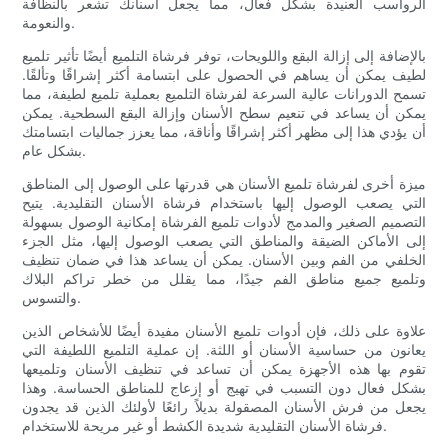
الرواسب العنيدة بشكل فعال، مما يجعل أسنانك تشعر بالنظافة
والنعومة.
بالإضافة إلى إزالة البقع واللويحات، توفر فرشاة التلميع أيضًا تأثير تلميع
لطيف يمكن أن يساهم في الحصول على ابتسامة أكثر إشراقًا وتألقًا.
تسمح الدورانات عالية السرعة لفرشاة التلميع بعملية تلميع لطيفة، مما
يمكن أن يساعد في تنعيم سطح الأسنان وإزالة البقع السطحية. يمكن
أن يؤدي هذا إلى مظهر أكثر إشراقًا وأناقة، مما يعزز جماليات ابتسامتك
بشكل عام.
ميزة أخرى لفرشاة تلميع الأسنان هي قدرتها على الوصول إلى المناطق
التي يصعب الوصول إليها باستخدام فرشاة الأسنان التقليدية. يتيح
التصميم الصغير والمدمج لأدوات تلميع الفرشاة إمكانية الوصول بسهولة
إلى الأماكن الضيقة والمناطق التي يصعب الوصول إليها، مثل الجزء
الخلفي من الفم وبين الأسنان. يمكن أن يساعد هذا في ضمان تنظيف
وتلميع جميع مناطق الفم جيدًا، مما يقلل من خطر تراكم البلاك
والتسوس.
علاوة على ذلك، فإن أدوات تلميع الأسنان مفيدة أيضًا للأشخاص الذين
يعانون من حساسية الأسنان أو اللثة. إن عملية التلميع اللطيفة التي
تقوم بها هذه الأجهزة يمكن أن تساعد في تنظيف الأسنان وتلميعها
بشكل فعال دون التسبب في تهيج أو إزعاج للمناطق الحساسة. وهذا
يجعل من فرش الأسنان المصقولة بديلاً رائعًا لأولئك الذين قد يجدون
فرشاة الأسنان التقليدية شديدة الكشط أو غير مريحة للاستخدام.