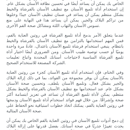
الخاص بك يمكن أن يساعد أيضًا في تحسين نظافة الأسنان بشكل عام.
إن استخدام أداة تلميع الأسنان مع تنظيف الأسنان بالفرشاة والخيط
بشكل منتظم يمكن أن يساعد في ضمان تنظيف الأسنان جيدًا وخلوها
من تراكم البلاك والجير. يمكن أن يساعد هذا في النهاية على منع
تسوس الأسنان والتهاب اللثة ومشاكل صحة الفم الأخرى.
عندما يتعلق الأمر بدمج أداة تلميع الفرشاة في روتين العناية بالفم،
فمن المهم استخدامها بالتزامن مع تنظيف الأسنان بالفرشاة والخيط
بانتظام. ينبغي استخدام فرشاة تلميع الأسنان باعتدال، عادةً مرة واحدة
يوميًا أو حسب توصية طبيب الأسنان. ومن الضروري أيضًا اختيار أداة
تلميع الفرشاة المناسبة لاحتياجات أسنانك المحددة واتباع تعليمات
الشركة المصنعة للاستخدام الصحيح.
وفي الختام، فإن استخدام أداة تلميع الأسنان كجزء من روتين العناية
بالأسنان يمكن أن يوفر مجموعة من الفوائد، بما في ذلك إزالة البلاك
والجير بشكل فعال، وتلميع الأسنان بلطف، وتحسين صحة الأسنان
بشكل عام. عند استخدامها مع تنظيف الأسنان بالفرشاة والخيط بشكل
منتظم، يمكن لأداة تلميع الفرشاة أن تساعد في تعزيز ابتسامة أكثر
صحة وإشراقًا. من خلال فهم فوائد استخدام أداة تلميع الأسنان ودمجها
في روتين العناية بالفم، يمكنك اتخاذ خطوات استباقية نحو الحفاظ على
صحة الأسنان المثالية.
إن دمج أدوات تلميع الأسنان في روتين العناية بالفم الخاص بك يمكن أن
يحدث تغييرًا جذريًا في صحة أسنانك. بفضل قدرتها على إزالة البلاك