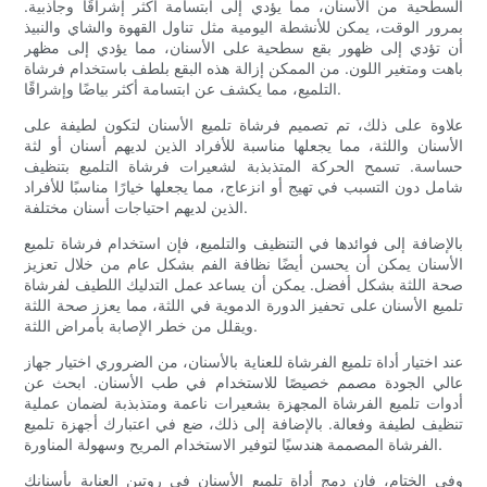
السطحية من الأسنان، مما يؤدي إلى ابتسامة أكثر إشراقًا وجاذبية.
بمرور الوقت، يمكن للأنشطة اليومية مثل تناول القهوة والشاي والنبيذ
أن تؤدي إلى ظهور بقع سطحية على الأسنان، مما يؤدي إلى مظهر
باهت ومتغير اللون. من الممكن إزالة هذه البقع بلطف باستخدام فرشاة
التلميع، مما يكشف عن ابتسامة أكثر بياضًا وإشراقًا.
علاوة على ذلك، تم تصميم فرشاة تلميع الأسنان لتكون لطيفة على
الأسنان واللثة، مما يجعلها مناسبة للأفراد الذين لديهم أسنان أو لثة
حساسة. تسمح الحركة المتذبذبة لشعيرات فرشاة التلميع بتنظيف
شامل دون التسبب في تهيج أو انزعاج، مما يجعلها خيارًا مناسبًا للأفراد
الذين لديهم احتياجات أسنان مختلفة.
بالإضافة إلى فوائدها في التنظيف والتلميع، فإن استخدام فرشاة تلميع
الأسنان يمكن أن يحسن أيضًا نظافة الفم بشكل عام من خلال تعزيز
صحة اللثة بشكل أفضل. يمكن أن يساعد عمل التدليك اللطيف لفرشاة
تلميع الأسنان على تحفيز الدورة الدموية في اللثة، مما يعزز صحة اللثة
ويقلل من خطر الإصابة بأمراض اللثة.
عند اختيار أداة تلميع الفرشاة للعناية بالأسنان، من الضروري اختيار جهاز
عالي الجودة مصمم خصيصًا للاستخدام في طب الأسنان. ابحث عن
أدوات تلميع الفرشاة المجهزة بشعيرات ناعمة ومتذبذبة لضمان عملية
تنظيف لطيفة وفعالة. بالإضافة إلى ذلك، ضع في اعتبارك أجهزة تلميع
الفرشاة المصممة هندسيًا لتوفير الاستخدام المريح وسهولة المناورة.
وفي الختام، فإن دمج أداة تلميع الأسنان في روتين العناية بأسنانك