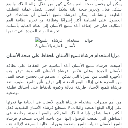
يمكن أن يحسن صحة الفم بشكل كبير من خلال إزالة البلاك والبقع
بشكل فعال وتعزيز صحة اللثة بشكل أفضل. بفضل عملية التنظيف
اللطيفة والشاملة، يمكن لفرشاة تلميع الأسنان أن تساعدك في
الحصول على ابتسامة أكثر إشراقًا ونظافة مع تعزيز نظافة الفم
المثالية. فكر في إضافة أداة تلميع الأسنان إلى نظام العناية بأسنانك
لتجربة الفوائد العديدة التي تقدمها.
مزايا استخدام فرشاة تلميع الأسنان للحفاظ على صحة الأسنان
أصبحت فرشاة تلميع الأسنان أداة أساسية في الحفاظ على نظافة
الأسنان الجيدة. وعلى عكس فرشاة الأسنان التقليدية، توفر هذه
الأجهزة العديد من المزايا التي يمكن أن تساهم في تحسين صحة الفم.
من القدرة على إزالة البقع الصعبة إلى توفير تأثير تلميع لطيف، تعد
فرشاة تلميع الأسنان طريقة فعالة وكفؤة للحفاظ على أسنانك نظيفة
وصحية.
من أهم مميزات استخدام فرشاة تلميع الأسنان في العناية بها قدرتها
على إزالة البقع الصعبة والبلاك. لا تستطيع فرشاة الأسنان التقليدية فعل
الكثير فيما يتعلق بإزالة البلاك المتراكم والبقع العنيدة، وخاصة في
المناطق التي يصعب الوصول إليها. من ناحية أخرى، تستخدم فرشاة
تلميع الأسنان تقنيات تلميع متقدمة ودورات عالية السرعة لإزالة هذه