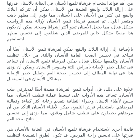
من أهم فوائد استخدام فرشاة تلميع الأسنان في العناية بالأسنان قدرتها
على إزالة البلاك والبقع العنيدة من الأسنان. يمكن أن تتراكم البلاك
والبقع في كثير من الأحيان على الأسنان، مما يؤدي إلى مظهر باهت
ومتغير اللون. تم تصميم فرشاة تلميع الأسنان لإزالة هذه الرواسب
بشكل فعال، مما يجعل الأسنان تبدو أكثر إشراقا وصحة. يمكن أن يكون
هذا مفيدًا بشكل خاص للمرضى الذين يتطلعون إلى تحسين مظهر
ابتسامتهم.
بالإضافة إلى إزالة البلاك والبقع، يمكن لفرشاة تلميع الأسنان أيضًا أن
تساعد في تحسين الصحة العامة للأسنان واللثة. من خلال تنظيف
الأسنان وتلميعها بشكل فعال، يمكن لفرشاة تلميع الأسنان أن تساعد
في تقليل خطر الإصابة بأمراض اللثة وتسوس الأسنان. ويمكن أن يؤدي
هذا في نهاية المطاف إلى تحسين صحة الفم وتقليل خطر الإصابة
بمشاكل الأسنان في المستقبل.
علاوة على ذلك، فإن أدوات تلميع الفرشاة مفيدة أيضًا لمحترفي طب
الأسنان. تساعد هذه الأدوات على تبسيط عملية تنظيف الأسنان، مما
يسمح لأطباء الأسنان وخبراء النظافة بتقديم رعاية أكثر كفاءة وفعالية
لمرضاهم. باستخدام فرش التلميع، يمكن لأطباء الأسنان التأكد من أن
مرضاهم يحصلون على تنظيف شامل ودقيق، مما يؤدي إلى تحسين
نتائج صحة الفم.
فائدة أخرى لاستخدام فرشاة تلميع الأسنان في العناية بالأسنان هي
قدرتها على تحسين راحة المريض. قد تكون الطرق التقليدية لتنظيف