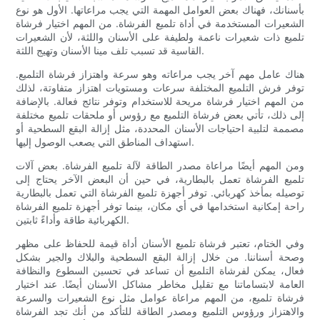
بأسنانك، فهناك بعض العوامل المهمة التي يجب مراعاتها. الأول هو نوع
الشعيرات المستخدمة في أداة تلميع الفرشاة. من المهم اختيار فرشاة
تلميع ذات شعيرات ناعمة ولطيفة على الأسنان واللثة، لأن الشعيرات
القاسية قد تسبب تلف مينا الأسنان وتهيج اللثة.
هناك عامل مهم آخر يجب مراعاته وهو سرعة واهتزاز فرشاة التلميع.
توفر فرش التلميع المختلفة سرعات ومستويات اهتزاز متفاوتة، لذلك
من المهم اختيار فرشاة مريحة للاستخدام وتوفر نتائج فعالة. بالإضافة
إلى ذلك، تأتي بعض فرشاة التلميع مع رؤوس أو ملحقات تلميع مختلفة
مصممة لتلبية احتياجات الأسنان المحددة، مثل إزالة البقع السطحية أو
استهداف المناطق التي يصعب الوصول إليها.
ومن المهم أيضًا مراعاة مصدر الطاقة لآلة تلميع الفرشاة. بعض آلات
تلميع الفرشاة تعمل بالبطارية، في حين أن البعض الآخر يحتاج إلى
توصيله بمأخذ كهربائي. توفر أجهزة تلميع الفرشاة التي تعمل بالبطارية
راحة إمكانية استخدامها في أي مكان، بينما توفر أجهزة تلميع الفرشاة
الكهربائية طاقة وأداءً ثابتين.
وفي الختام، تعتبر فرشاة تلميع الأسنان أداة قيمة للحفاظ على مظهر
وصحة أسناننا. من خلال إزالة البقع السطحية والبلاك والجير بشكل
فعال، يمكن لفرشاة التلميع أن تساعد في تحسين السطوع والنظافة
العامة لابتساماتنا مع تقليل مخاطر مشاكل الأسنان أيضًا. عند اختيار
فرشاة تلميع، من المهم مراعاة عوامل مثل نوع الشعيرات والسرعة
والاهتزاز ورؤوس التلميع ومصدر الطاقة للتأكد من أنك تجد الفرشاة