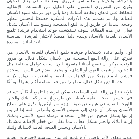
بالفرشاة والخيط بانتظام أمر ضروري. ومع ذلك، في بعض الأحيان
يكون من الضروري الحصول على القليل من المساعدة الإضافية
للحفاظ على لمعان ونظافة أسناننا. وهنا يأتي دور فرشاة تلميع الأسنان
للعناية بها. تم تصميم هذه الأدوات المبتكرة خصيصًا لتحسين مظهر
وصحة أسناننا عن طريق إزالة البقع السطحية وتلميع مينا الأسنان بشكل
فعال. في هذه المقالة، سوف نستكشف فوائد استخدام فرشاة تلميع
الأسنان للعناية بالأسنان ونقدم دليلاً مفصلاً لاختيار الفرشاة المناسبة
لاحتياجاتك المحددة.
أول وأهم فائدة لاستخدام فرشاة تلميع الأسنان للعناية بالأسنان هي
قدرتها على إزالة البقع السطحية من الأسنان بشكل فعال. مع مرور
الوقت، يمكن أن تصبح أسناننا متغيرة اللون بسبب عوامل مختلفة مثل
التدخين، أو شرب القهوة أو الشاي، أو مجرد التقدم في السن. تستخدم
فرشاة التلميع مزيجًا من الاهتزازات اللطيفة والشعيرات الدوارة لإزالة
هذه البقع بشكل فعال، مما يترك وراءه ابتسامة أكثر إشراقًا وتألقًا.
بالإضافة إلى إزالة البقع السطحية، يمكن لفرشاة التلميع أيضًا أن تساعد
في تحسين الصحة العامة لأسناننا عن طريق إزالة تراكم البلاك والجير.
اللويحة السنية هي عبارة عن طبقة لزجة من البكتيريا تتكون على سطح
الأسنان ويمكن أن تؤدي إلى تسوس الأسنان وأمراض اللثة إذا لم يتم
إزالتها بشكل صحيح. من خلال استخدام فرشاة تلميع الأسنان، يمكنك
إزالة البلاك والجير بشكل فعال، مما يقلل من خطر الإصابة بمشاكل
الأسنان ويحسن الصحة العامة لأسنانك ولثتك.
عندما يتعلق الأمر باختيار أداة تلميع الفرشاة المناسبة لاحتياجات العناية