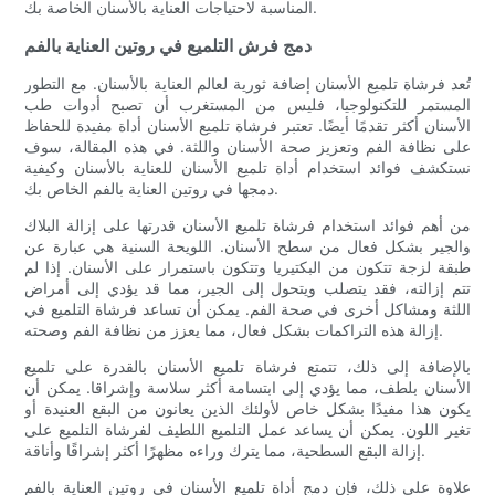
المناسبة لاحتياجات العناية بالأسنان الخاصة بك.
دمج فرش التلميع في روتين العناية بالفم
تُعد فرشاة تلميع الأسنان إضافة ثورية لعالم العناية بالأسنان. مع التطور
المستمر للتكنولوجيا، فليس من المستغرب أن تصبح أدوات طب
الأسنان أكثر تقدمًا أيضًا. تعتبر فرشاة تلميع الأسنان أداة مفيدة للحفاظ
على نظافة الفم وتعزيز صحة الأسنان واللثة. في هذه المقالة، سوف
نستكشف فوائد استخدام أداة تلميع الأسنان للعناية بالأسنان وكيفية
دمجها في روتين العناية بالفم الخاص بك.
من أهم فوائد استخدام فرشاة تلميع الأسنان قدرتها على إزالة البلاك
والجير بشكل فعال من سطح الأسنان. اللويحة السنية هي عبارة عن
طبقة لزجة تتكون من البكتيريا وتتكون باستمرار على الأسنان. إذا لم
تتم إزالته، فقد يتصلب ويتحول إلى الجير، مما قد يؤدي إلى أمراض
اللثة ومشاكل أخرى في صحة الفم. يمكن أن تساعد فرشاة التلميع في
إزالة هذه التراكمات بشكل فعال، مما يعزز من نظافة الفم وصحته.
بالإضافة إلى ذلك، تتمتع فرشاة تلميع الأسنان بالقدرة على تلميع
الأسنان بلطف، مما يؤدي إلى ابتسامة أكثر سلاسة وإشراقا. يمكن أن
يكون هذا مفيدًا بشكل خاص لأولئك الذين يعانون من البقع العنيدة أو
تغير اللون. يمكن أن يساعد عمل التلميع اللطيف لفرشاة التلميع على
إزالة البقع السطحية، مما يترك وراءه مظهرًا أكثر إشراقًا وأناقة.
علاوة على ذلك، فإن دمج أداة تلميع الأسنان في روتين العناية بالفم