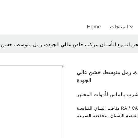
المنتجات
Home
حن لتلميع الأسنان مركب خاص عالي الجودة، رمل متوسط، خشن ع
ودة، رمل متوسط، خشن عالي
الجودة
شرب بالماس لأدوات المختبر
مثاقب الساق القياسية RA / CA (ISO 204، الزاوية اليمنى / الزاوية المقابلة، القطر 2.35 مم،
عة)