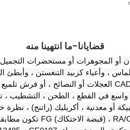
قضايانا-ما انتهينا منه
العجلات أو النصائح ، أو فرش تلميع الأحجار الكريمة ،
 واسع في القطع ، الطحن ، التشطيب ، تلم
يكة أو معدنية ، أكريليك (راتنج) ، نظرة خ
تكون مطابقة بسهولة ودقيقة 