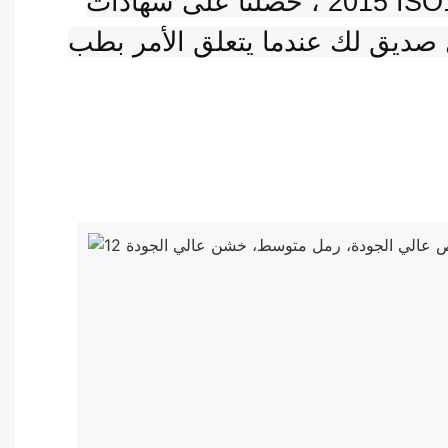
2015 ، حصلنا على شهادات ISO13485 و CE0197. نحن نقدم المنتجات والخدمات المبتكرة والمهنية. سواء
ضل صديق لك عندما يتعلق الأمر بطب