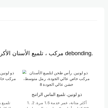
مركب ، تلميع الأسنان الأكريليك ، تلميع بعد إزالة حساب التفاضل والتكامل أو البقع ، لا ضرر للمينا. تلميع بعد إزالة debonding.
ذو لونين. تلميع الماس الراتنج
1. أكثر متانة، عمر خدمة 1.5 مرة. 2.