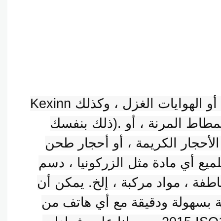
Kexinn متخصص في طب الأسنان أو المجوهرات أو مستحضرات التجميل أو الهوايات الغزل ، وكذلك DIY (افعل
ذلك بنفسك). تشمل منتجاتنا أكواب وأقراص الماس ، وأعباء كربيد التنغستن ، وأبطئ المطاط المرنة ، أو
 أو أحجار طحن CAD/CAM أو أي آلة ألماس أو تلميع.
يع أي مادة مثل الزركونيا ، دسم
اطفة ، مواد مركبة ، إلخ. يمكن أن
مع أي هاتف من FG (قبضة الاحتكاك) ، RA/CA (الزاوية اليمنى) ، HP. منذ عام