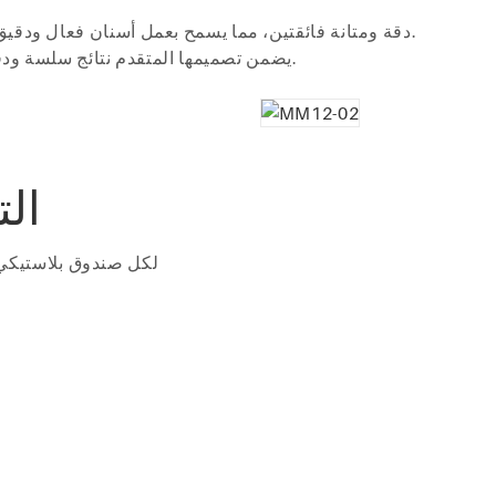
توفر لقم الثقب الماسي للأسنان عالية الجودة من HP دقة ومتانة فائقتين، مما يسمح بعمل أسنان فعال ودقيق.
يضمن تصميمها المتقدم نتائج سلسة ودقيقة، مما يجعلها الخيار الأمثل لإجراءات مختبر الأسنان.
الت
تفاصيل التغليف: 15/30 قطعة من ماس الأسنان HP لكل صندوق بلاست