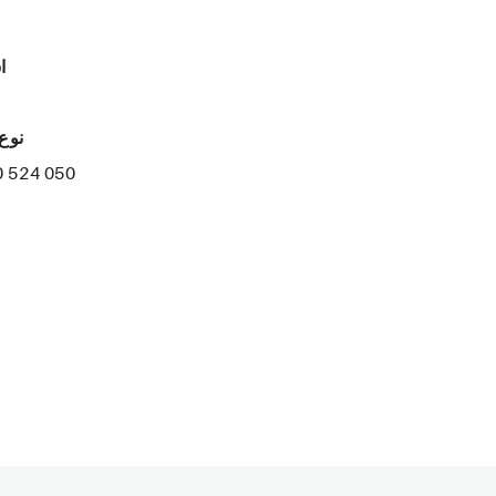
ا
نوع
0 524 050