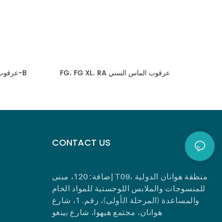
FG، FG XL، RA عرقوب الماس السني
FG، FG XL، RA عرقوب الماس الأسنان بور-B
CONTACT US
إضافة: 120، مبنى T09، منطقة هوانان الدولية
للمنسوجات والملابس اللوجستية للمواد الخام
والمساعدة (المرحلة الأولى)، رقم. 1، شارع
هوانان، مجتمع هيهوا، شارع بينغو