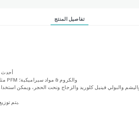
تفاصيل المنتج
أحدث ع
مثالي للتشكيل والتقليل الإجمالي، ويعمل بشكل رائع على PFM والكروم & مواد سيراميكية؛
اليشم والبولي فينيل كلوريد والزجاج ونحت الحجر، ويمكن استخ
يتم توزيع حبيبات الماس بشكل موحد بكثافة عالية وحادة ومتينة.