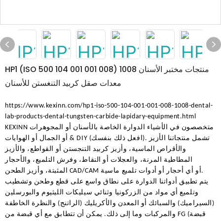
HP1 (ISO 500 104 001 001 008) 1008 منتجات مختبر الأسنان
معدات صقل كربيد التنغستن للأسنان
https://www.kexinn.com/hp1-iso-500-104-001-001-008-1008-dental-
lab-products-dental-tungsten-carbide-lapidary-equipment.html
متخصصون في الأشياء الدوارة الخاصة بالأسنان أو المجوهرات
KEXINN
أو الجمال أو الهوايات & DIY (افعل ذلك بنفسك). تشمل منتجاتنا الأزيز
والأقراص الماسية، وأزيز كربيد التنجستن أو القواطع، والأزيز
المطاطية المرنة، والعجلات أو النقاط، وفرش التلميع، والأحجار
المثبتة، وأزيز الطحن CAD/CAM أو أي أحجار أو أدوات تلميع ماسية.
يتم تطبيق أدواتنا الدوارة على نطاق واسع على قطع وطحن وتشطيب
وتلميع أي مواد من الزركونيا وثنائي سيليكات الليثيوم والبورسلين
(السيراميك) والسبائك أو المعدن والأكريليك (الراتنج) والنظرة الخاطفة
والمركبات وما إلى ذلك. يمكن أن تتطابق مع أي قبضة من FG (قبضة