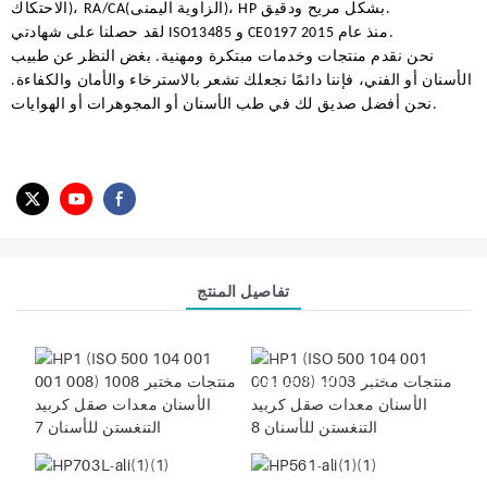
الاحتكاك)، RA/CA(الزاوية اليمنى)، HP بشكل مريح ودقيق.
لقد حصلنا على شهادتي ISO13485 و CE0197 منذ عام 2015.
نحن نقدم منتجات وخدمات مبتكرة ومهنية. بغض النظر عن طبيب
الأسنان أو الفني، فإننا دائمًا نجعلك تشعر بالاسترخاء والأمان والكفاءة.
نحن أفضل صديق لك في طب الأسنان أو المجوهرات أو الهوايات.
تفاصيل المنتج
الأشياء التي أنجزناها