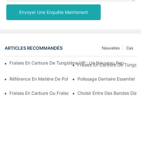
Envoyer Une Enquête Maintenant
ARTICLES RECOMMANDÉS
Nouvelles
Cas
Fraises En Carbure De Tungstène HP : Un Nouveau Paradigme P
Fraises En Carbure De Tungstè
Référence En Matière De Polissage Des Composites Dentaires : 
Polissage Dentaire Essentiel :
Fraises En Carbure Ou Fraises Diamantées : Laquelle Vous Conv
Choisir Entre Des Bandes Diam