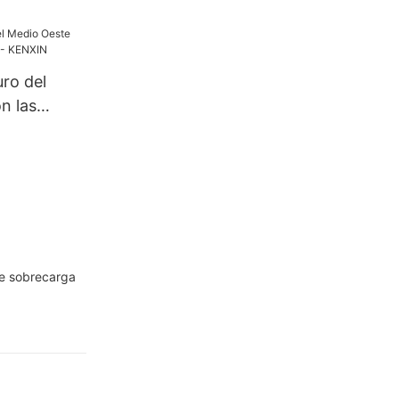
precio -
ro del
n las
 - KENXIN
de sobrecarga