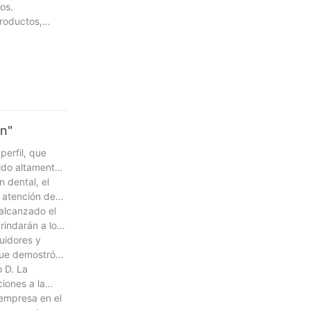
os.
productos,
an"
erfil, que
sido altamente
 dental, el
a atención de
alcanzado el
rindarán a los
uidores y
 que demostró
o D. La
iones a la
 empresa en el