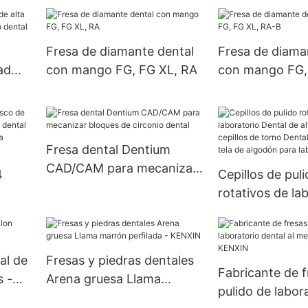
(sujete la aguja)
certificación 
Fresa de diamante dental
Fresa de diama
ad
con mango FG, FG XL, RA
con mango FG,
orio
B
Fresa dental Dentium
CAD/CAM para mecanizar
4
Cepillos de pul
bloques de circonio dental
rotativos de la
Dental de alta c
ierto
cepillos de tor
ta
pulidores de te
al de
Fresas y piedras dentales
algodón para la
Fabricante de f
s -
Arena gruesa Llama
dental
pulido de labor
marrón perfilada - KENXIN