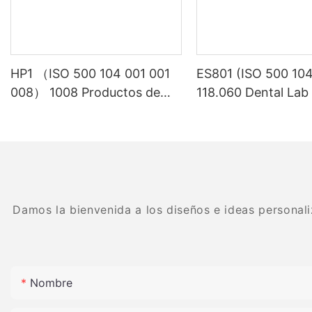
HP1 （ISO 500 104 001 001
ES801 (ISO 500 104
008） 1008 Productos de
118.060 Dental Lab
laboratorio dental Equipo de
Densidad de tungs
piedras preciosas de carburo
Carbide
dental
Damos la bienvenida a los diseños e ideas personali
Nombre