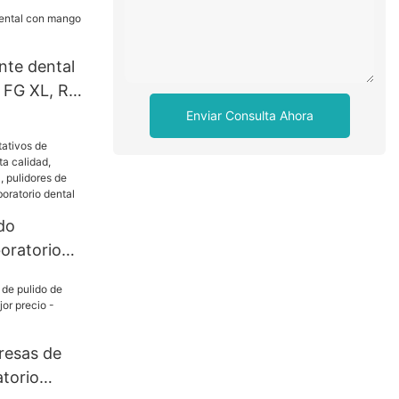
CE FG/RA
nte dental
 FG XL, RA-
Enviar Consulta Ahora
ido
boratorio
alidad,
no Dental,
la de
boratorio
resas de
atorio