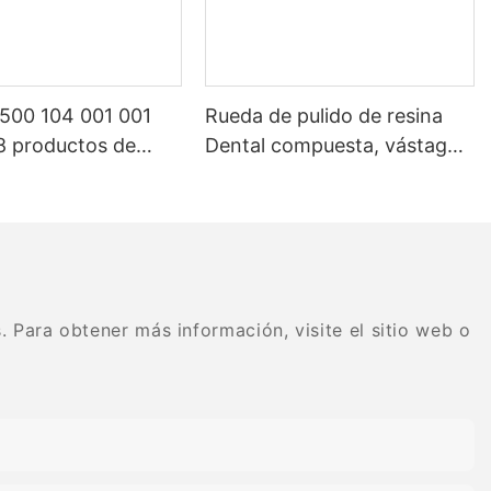
 500 104 001 001
Rueda de pulido de resina
8 productos de
Dental compuesta, vástago
io dental equipo
AC/RA, disco de pulido de
 de carburo de
goma, sistema de diamante
o dental
flexible en espiral
 Para obtener más información, visite el sitio web o