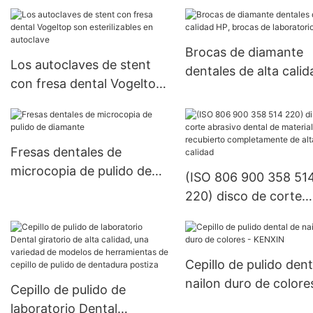
laboratorio dental de alta
calidad Engaste de piedras
dentales Equipos de
Brocas de diamante
piedras preciosas Pulido
Los autoclaves de stent
dentales de alta calid
Cabezal de pulido
con fresa dental Vogeltop
HP, brocas de laborat
son esterilizables en
dental
autoclave
Fresas dentales de
microcopia de pulido de
(ISO 806 900 358 51
diamante
220) disco de corte
abrasivo dental de
material dental recub
completamente de al
Cepillo de pulido dent
calidad
nailon duro de colore
Cepillo de pulido de
KENXIN
laboratorio Dental