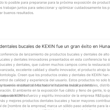
 lo posible para prepararse para la próxima exposición de product
s trabajan juntos para seleccionar y optimizar cuidadosamente los 
ar buenos resultados.
dentales bucales de KEXIN fue un gran éxito en Hun
onferencia de lanzamiento de productos bucales y dentales de alto p
 bucales y dentales innovadores presentados en esta conferencia ha 
 bucales y dentales, que cubren muchos campos como la restauración
avanzada, excelente calidad y diseño innovador, el producto atrajo l
ntología. Creen que los productos orales y dentales de KEXIN han 
control de calidad y experiencia del usuario. Estos productos no solo b
moverán el desarrollo de toda la industria bucal y dental.
 buenos resultados. Muchas instituciones médicas dentales, distrib
eración. El ambiente en la exposición fue cálido y lleno de gente, lo
ucales de KEXIN.
inseparable del esfuerzo y espíritu innovador de la empresa R&Equip
ás y mejores productos dentales bucales y hacer mayores contribuc
al de [nombre de la empresa] marca un sólido paso adelante para la