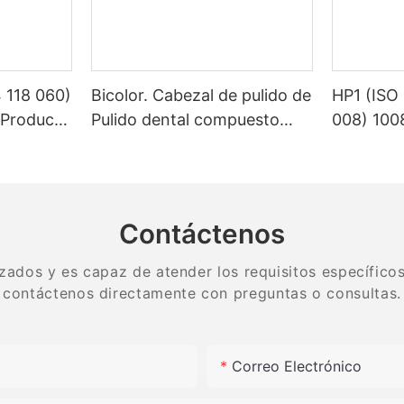
 118 060)
Bicolor. Cabezal de pulido de
HP1 (ISO
 Products
Pulido dental compuesto
008) 100
teno
especial de resina fina, arena
laborator
media y gruesa de alta
lapidario
calidad
tungsten
Contáctenos
zados y es capaz de atender los requisitos específicos.
contáctenos directamente con preguntas o consultas.
Correo Electrónico