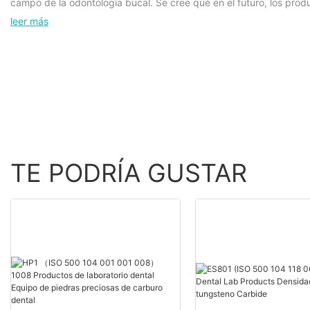
campo de la odontología bucal. Se cree que en el futuro, los prod
nacionales y globales.
leer más
TE PODRÍA GUSTAR