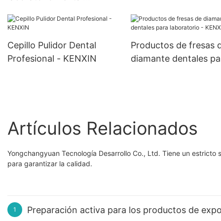
giratorio de alta calidad,
una variedad de modelos
de herramientas de cepillo
Cepillo Pulidor Dental
Productos de fresas 
de pulido de dentadura
Profesional - KENXIN
diamante dentales pa
postiza
laboratorio - KENXIN
Artículos Relacionados
Yongchangyuan Tecnología Desarrollo Co., Ltd. Tiene un estricto s
para garantizar la calidad.
Preparación activa para los productos de expo
1