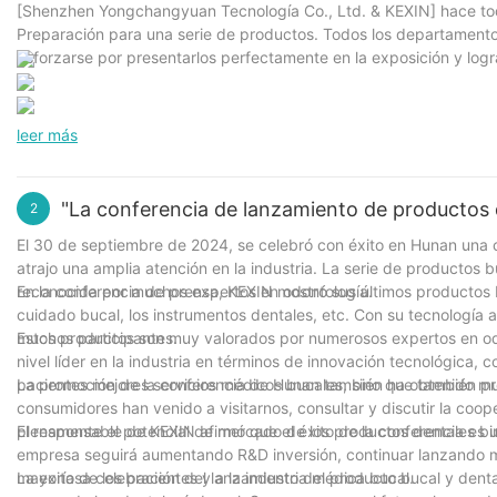
[Shenzhen Yongchangyuan Tecnología Co., Ltd. & KEXIN] hace todo
Preparación para una serie de productos. Todos los departamento
esforzarse por presentarlos perfectamente en la exposición y logr
leer más
"La conferencia de lanzamiento de productos 
2
El 30 de septiembre de 2024, se celebró con éxito en Hunan una c
atrajo una amplia atención en la industria. La serie de productos
reconocida por muchos expertos en odontología.
En la conferencia de prensa, KEXIN mostró sus últimos productos
cuidado bucal, los instrumentos dentales, etc. Con su tecnología 
muchos participantes.
Estos productos son muy valorados por numerosos expertos en odo
nivel líder en la industria en términos de innovación tecnológica, 
pacientes mejores servicios médicos bucales, sino que también pro
La promoción de la conferencia de Hunan también ha obtenido muy
consumidores han venido a visitarnos, consultar y discutir la coop
plenamente el potencial de mercado de los productos dentales b
El responsable de KEXIN afirmó que el éxito de la conferencia es 
empresa seguirá aumentando R&D inversión, continuar lanzando m
mayoría de los pacientes y a la industria médica bucal.
La exitosa celebración del lanzamiento del producto bucal y dent