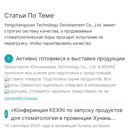
Статьи По Теме
Yongchangyuan Technology Development Co., Ltd. имеет
строгую систему качества, а продаваемые
стоматологические боры проходят испытание на
перегрузку, чтобы гарантировать качество
Активно готовимся к выставке продукции
1
[Шэньчжэнь Юнчанъюань Technology Co., Ltd. & KEXIN]
приложит все усилия для подготовки к предстоящей
выставке товаров. Подготовка серии продуктов. Все
отделы совместно тщательно отбирают и оптимизируют
продукцию, стремятся идеально представить ее на
выставке и добиться хороших результатов.
прочитайте больше
«Конференция KEXIN по запуску продуктов
2
для стоматологии в провинции Хунань
имела большой успех»
30 сентября 2024 года в провинции Хунань успешно