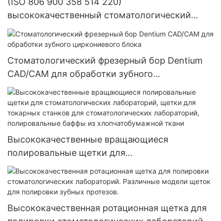
(ISO 806 900 358 514 220)
высококачественный стоматологический
материал с полным покрытием,
стоматологический лабораторный диск,
стоматологический абразивный отрезной
Стоматологический фрезерный бор Dentium
диск
CAD/CAM для обработки зубного
циркониевого блока
Высококачественные вращающиеся
полировальные щетки для
стоматологических лабораторий, щетки для
токарных станков для стоматологических
лабораторий, полировальные баффы из
хлопчатобумажной ткани
Высококачественная ротационная щетка для