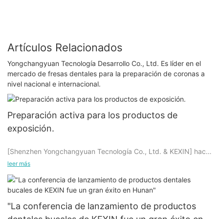
Artículos Relacionados
Yongchangyuan Tecnología Desarrollo Co., Ltd. Es líder en el
mercado de fresas dentales para la preparación de coronas a
nivel nacional e internacional.
Preparación activa para los productos de
exposición.
[Shenzhen Yongchangyuan Tecnología Co., Ltd. & KEXIN] hace
todo lo posible para prepararse para la próxima exposición de
leer más
productos. Preparación para una serie de productos. Todos los
departamentos trabajan juntos para seleccionar y optimizar
cuidadosamente los productos, esforzarse por presentarlos
perfectamente en la exposición y lograr buenos resultados.
"La conferencia de lanzamiento de productos