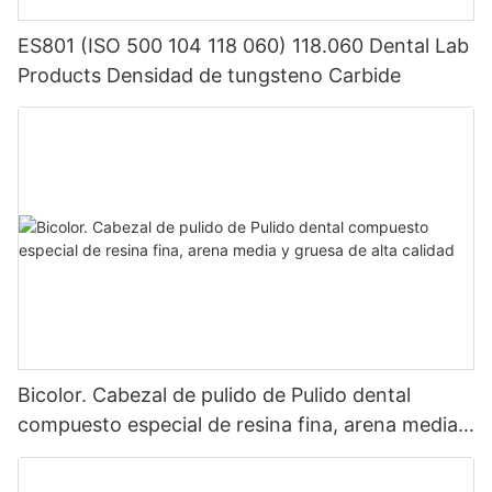
La exitosa celebración del lanzamiento del producto bucal y
ES801 (ISO 500 104 118 060) 118.060 Dental Lab
dental de [nombre de la empresa] marca un sólido paso
Products Densidad de tungsteno Carbide
adelante para la empresa en el campo de la odontología bucal.
Se cree que en el futuro, los productos orales y dentales de
KEXIN lograrán logros más brillantes en los mercados
nacionales y globales.
Bicolor. Cabezal de pulido de Pulido dental
compuesto especial de resina fina, arena media y
gruesa de alta calidad