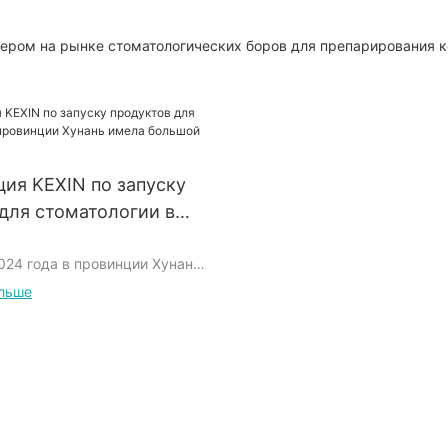
идером на рынке стоматологических боров для препарирования к
ия KEXIN по запуску
для стоматологии в
 Хунань имела большой
024 года в провинции Хунань
ла громкая конференция по
ольше
кции для полости рта и зубов,
лекла широкое внимание в
ия инновационных продуктов
та и зубов, представленная на
нции, получила высокую
 экспертов в области