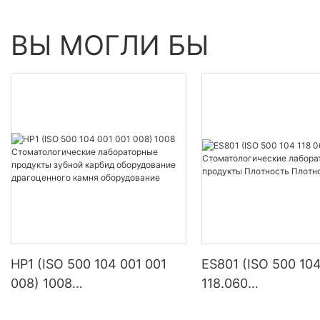
На пресс-кон
ВЫ МОГЛИ БЫ
продемонстри
продукты для 
стоматологией
области, таки
за полостью р
инструменты и
технологиям, 
инновационно
внимание мног
Эти продукты
многочисленн
стоматологии.
KEXIN для ухо
HP1 (ISO 500 104 001 001
ES801 (ISO 500 104
стоматологии 
008) 1008
118.060
уровня с точк
Стоматологические
Стоматологическ
инноваций, ко
использования