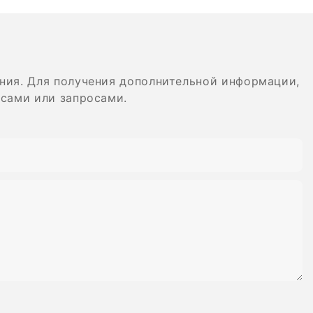
орий
хвостовик AC/RA,
логическое
резиновый полировальный
ное оборудование
диск, спиральная гибкая
ида вольфрама
алмазная система
ния. Для получения дополнительной информации,
осами или запросами.