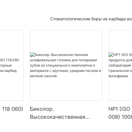
ференции KEXIN
Стоматологические боры из карбида в
ровала свои новейшие
ухода за полостью рта и
, которые охватывают многие
е как реставрация зубов, уход
та, стоматологические
 т. д. Благодаря передовым
превосходному качеству и
му дизайну продукт привлек
их участников.
 высоко ценятся
ыми экспертами в области
 Они считают, что продукты
да за полостью рта и
 118 060)
Биколор.
HP1 (ISO
достигли ведущего в отрасли
Высококачественная
008) 100
и зрения технологических
ие
шлифовальная головка для
стомато
нтроля качества и удобства
. Эти продукты не только