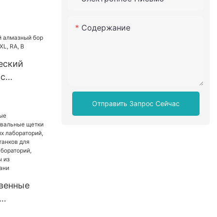
еских
ида для
Содержание
тного/
ного
еский
 с
G, FG XL,
Отправить Запрос Сейчас
венные
е щетки