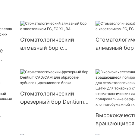
с хвостовиком HP RA FG
стоматологич
из усиленной
сверл из карб
нержавеющей стали
высокоскорос
(зажим иглы)
низкоскорост
шлифования
Стоматологический
Стоматологич
алмазный бор с
алмазный бор
е
хвостовиком FG, FG XL,
хвостовиком F
RA
RA, B
,
Стоматологический
фрезерный бор Dentium
CAD/CAM для обработки
4
Высококачест
зубного циркониевого
вращающиеся
блока
й
полировальны