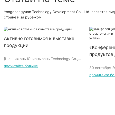
Yongchangyuan Technology Development Co., Ltd. является л
стране и за рубежом
Активно готовимся к выставке
продукции
«Конференц
продуктов 
[Шэньчжэнь Юнчанъюань Technology Co.,
провинции
Ltd. & KEXIN] приложит все усилия для
прочитайте больше
30 сентября 2
успех»
подготовки к предстоящей выставке
успешно прош
прочитайте б
товаров. Подготовка серии продуктов. Все
запуску проду
отделы совместно тщательно отбирают и
которая прив
оптимизируют продукцию, стремятся
отрасли. Сер
идеально представить ее на выставке и
для полости р
добиться хороших результатов.
этой конфере
оценку многих
стоматологии.