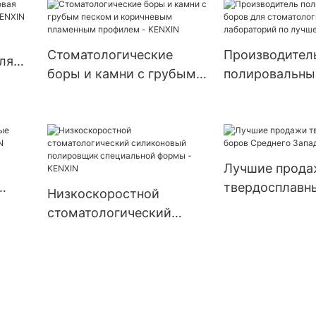
для стоматоло
лабораторий, 
токарных стан
Стоматологические
Производител
ля
стоматологич
боры и камни с грубым
полировальны
лабораторий,
песком и коричневым
для стоматоло
полировальны
пламенным профилем -
лабораторий 
ой
из хлопчатоб
KENXIN
цене - KENXIN
ткани
Лучшие прода
твердосплавн
Низкоскоростной
IN
Среднего Зап
стоматологический
KENXIN
силиконовый
полировщик
специальной формы -
KENXIN