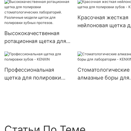
стоматологический
материал с полным
Красочная жесткая
покрытием,
нейлоновая щетка д
стоматологический
Высококачественная
полировки зубов -
лабораторный диск,
ротационная щетка для
KENXIN
стоматологический
полировки
абразивный отрезн
стоматологических
диск
лабораторий. Различные
Профессиональная
Стоматологические
модели щеток для
щетка для полировки
алмазные боры для
полировки зубных
зубов - KENXIN
лаборатории - KENX
протезов.
Статьи По Теме