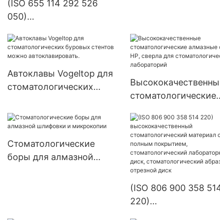
(ISO 655 114 292 526
050)
Высококачественная
продукция для
стоматологических
лабораторий
Автоклавы Vogeltop для
Высококачественны
Зуботехническое
стоматологических
стоматологические
оборудование для
буровых стентов можно
алмазные сверла HP
установки драгоценных
автоклавировать.
сверла для
камней Полировальная
стоматологических
шлифовальная головка
Стоматологические
лабораторий
боры для алмазной
шлифовки и микрокопии
(ISO 806 900 358 51
220)
высококачественны