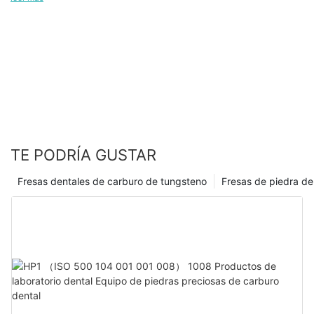
a la industria médica bucal.
Se cree que en el futuro, los productos orales y dentales de
KEXIN lograrán logros más brillantes en los mercados
nacionales y globales.
TE PODRÍA GUSTAR
Fresas dentales de carburo de tungsteno
Fresas de piedra de