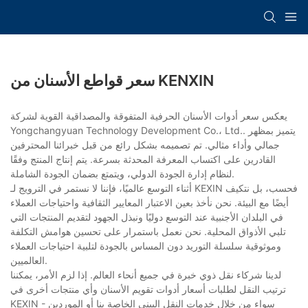
سعر قواطع الأسنان من KENXIN
يعكس سعر أدوات الأسنان الحرفية المتفوقة والمصداقية القوية لشركة
Yongchangyuan Technology Development Co.، Ltd.. يتميز بمظهر
جمالي وأداء مثالي. تم تصميمه بشكل رائع من قبل خبرائنا المحترفين
القادرين على اكتساب المعرفة المحدثة بسرعة. يتم إنتاج المنتج وفقًا
لنظام إدارة الجودة الدولي، ويتمتع بضمان الجودة الشاملة.
أثناء التوسع عالميًا، فإننا لا نستمر في الترويج لـ KEXIN فحسب، بل نتكيف
أيضًا مع البيئة. نحن نأخذ بعين الاعتبار المعايير الثقافية واحتياجات العملاء
في البلدان الأجنبية عند التوسع دوليًا ونبذل الجهود لتقديم المنتجات التي
تلبي الأذواق المحلية. نحن نعمل باستمرار على تحسين هوامش التكلفة
وموثوقية سلسلة التوريد دون المساس بالجودة لتلبية احتياجات العملاء
العالميين.
لدينا شركاء نقل ذوي خبرة في جميع أنحاء العالم. إذا لزم الأمر، يمكننا
ترتيب النقل لطلبات أسعار أدوات تقويم الأسنان وأي منتجات أخرى في
KEXIN - سواء من خلال خدمات النقل البيني الخاصة بنا أو الموردين