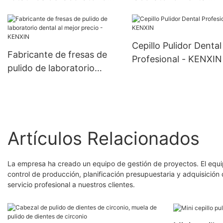
Dental de alta calidad,
giratorio de alta calid
cepillos de torno Dental,
una variedad de mod
pulidores de tela de
de herramientas de ce
Cepillo Pulidor Dental
algodón para laboratorio
de pulido de dentadu
Fabricante de fresas de
Profesional - KENXIN
dental
postiza
pulido de laboratorio
dental al mejor precio -
KENXIN
Artículos Relacionados
La empresa ha creado un equipo de gestión de proyectos. El equip
control de producción, planificación presupuestaria y adquisició
servicio profesional a nuestros clientes.