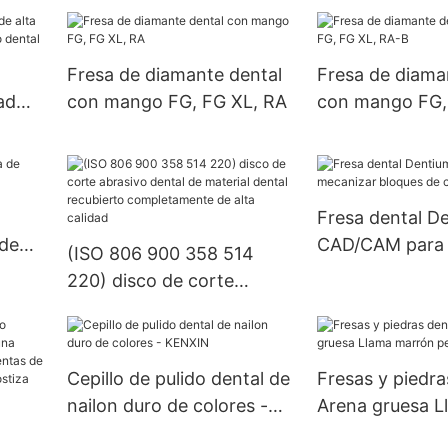
(sujete la aguja)
certificación 
Fresa de diamante dental
Fresa de diama
ad
con mango FG, FG XL, RA
con mango FG,
orio
B
Fresa dental D
 de
CAD/CAM para 
(ISO 806 900 358 514
bloques de circ
220) disco de corte
abrasivo dental de
material dental recubierto
completamente de alta
Cepillo de pulido dental de
Fresas y piedra
calidad
nailon duro de colores -
Arena gruesa L
KENXIN
marrón perfila