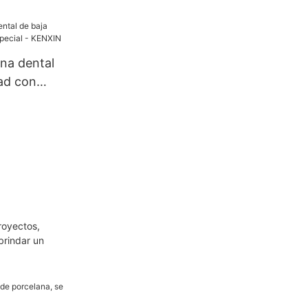
ona dental
dad con
 - KENXIN
royectos,
brindar un