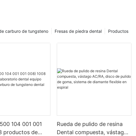
s ventajas:
lo de los
de carburo de tungsteno
Fresas de piedra dental
Productos
 más hermosos.
ido durante
o en el cuerpo
 500 104 001 001
Rueda de pulido de resina
8 productos de
Dental compuesta, vástago