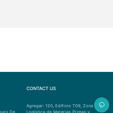
CONTACT US
Agregar: 120, Edificio T09, Zona
buro De
Logística de Materias Primas y