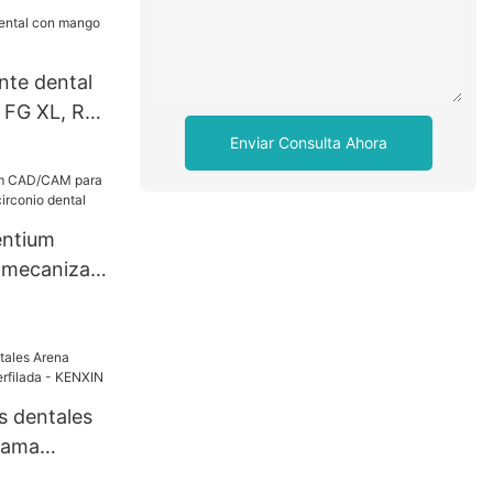
CE FG/RA
nte dental
 FG XL, RA-
Enviar Consulta Ahora
entium
mecanizar
onio dental
s dentales
lama
da - KENXIN