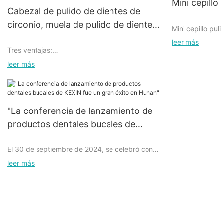
Mini cepillo
Cabezal de pulido de dientes de
circonio, muela de pulido de dientes
Mini cepillo pul
de circonio
leer más
Tres ventajas:
1. Adecuado par
leer más
recto, molino c
otros motores 
1. Sin producción de calor, sin refrigeración por
agua;
"La conferencia de lanzamiento de
2. Cepillo plano
de trabajo, cep
productos dentales bucales de
pulir esquinas 
2. Más resistente al desgaste y económico;
KEXIN fue un gran éxito en Hunan"
El 30 de septiembre de 2024, se celebró con
éxito en Hunan una conferencia de lanzamiento
3. El cepillo es
leer más
3. ¡No hace falta forzar, siéntete bien, más
de productos bucales y dentales de alto perfil,
interior y el c
relajado!
que atrajo una amplia atención en la industria.
para pulir en ra
La serie de productos bucales y dentales
innovadores presentados en esta conferencia
ha sido altamente reconocida por muchos