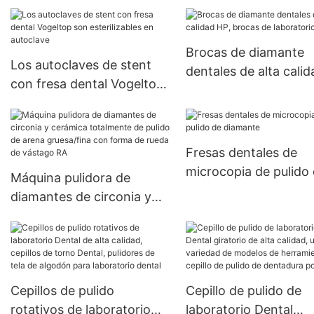
laboratorio dental de alta
calidad Engaste de piedras
dentales Equipos de
Brocas de diamante
piedras preciosas Pulido
Los autoclaves de stent
dentales de alta calid
Cabezal de pulido
con fresa dental Vogeltop
HP, brocas de laborat
son esterilizables en
dental
autoclave
Fresas dentales de
microcopia de pulido
Máquina pulidora de
diamante
diamantes de circonia y
cerámica totalmente de
pulido de arena
gruesa/fina con forma de
rueda de vástago RA
Cepillos de pulido
Cepillo de pulido de
rotativos de laboratorio
laboratorio Dental