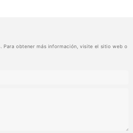
io dental equipo
AC/RA, disco de pulido de
 de dientes de
 de carburo de
goma, sistema de diamante
efecto de
o dental
flexible en espiral
 y permitir
onrisa más
 Para obtener más información, visite el sitio web o