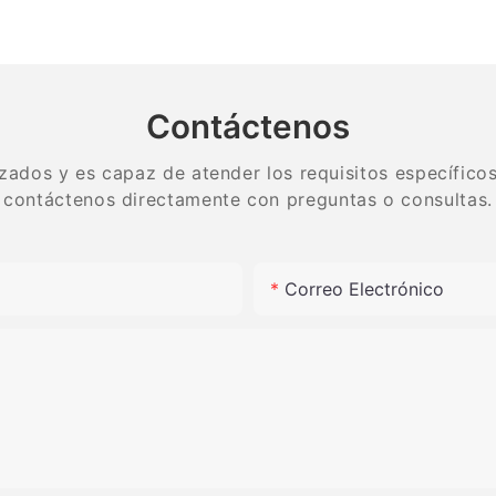
teno
especial de resina fina, arena
laborator
Elija nuestra silicona para pulido
media y gruesa de alta
lapidario
porcelana para brindar el mejor 
calidad
tungsten
pulido a sus dientes de porcelana
que sus pacientes tengan una s
Contáctenos
hermosa y saludable.
zados y es capaz de atender los requisitos específicos.
contáctenos directamente con preguntas o consultas.
Correo Electrónico