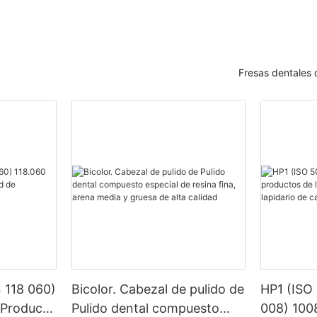
e oveja, pelo de cerdo negro,
porcelana le ofrece las siguiente
, tela de algodón y otros
cuados para pulir materiales
os, como tallado en madera,
1. Excelente efecto:
ina, etc. También puede
Puede mejorar eficazmente el bril
Fresas dentales 
sta de pulir, cera ligera y otros
dientes de porcelana y hacerlos
 de todo tipo de jade, piedra,
y otras sustancias duras.
2. Duradero:
Mantenga un buen efecto de pul
n cepillo de seda abrasivo, cien
mucho tiempo.
fibra, alambre de acero, alambre
 diversos tipos de materiales no
r pasta, en sí son muy
3. Fácil de operar:
pulir sustancias metálicas, la
Ahorre tiempo y energía.
pulido de todo tipo de metales
 alta, puede ser directamente
scontaminación, brillo.
4. Seguro e inofensivo:
No tiene ningún impacto negativ
 118 060)
Bicolor. Cabezal de pulido de
HP1 (ISO
humano y los dientes.
 Products
Pulido dental compuesto
008) 100