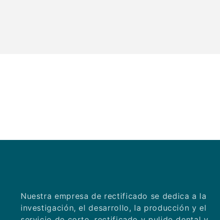
a la industria médica bucal.
La exitosa celebración del lanzamiento del
producto bucal y dental de [nombre de la
empresa] marca un sólido paso adelante para
la empresa en el campo de la odontología
bucal. Se cree que en el futuro, los productos
orales y dentales de KEXIN lograrán logros más
brillantes en los mercados nacionales y
globales.
Nuestra empresa de rectificado se dedica a la
investigación, el desarrollo, la producción y el
servicio de corte, rectificado y pulido dental y