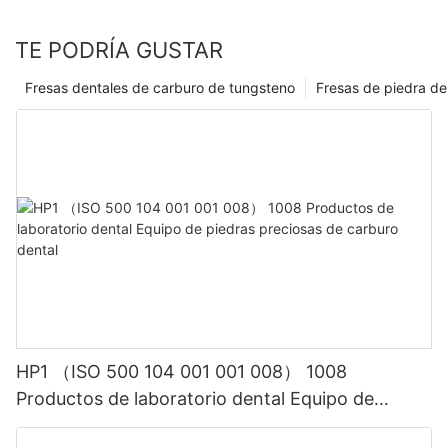
profesionales dentales como para los pacientes. Con todas
estas ventajas, está claro que las fresas dentales de diamante
TE PODRÍA GUSTAR
dorado brillan como una de las mejores opciones para
herramientas dentales.
Fresas dentales de carburo de tungsteno
Fresas de piedra de
HP1 （ISO 500 104 001 001 008） 1008
Productos de laboratorio dental Equipo de
piedras preciosas de carburo dental