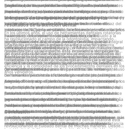
longevidad de la restauración dental. El uso de herramientas
garantiza que los pacientes reciban la más alta calidad de
rotatorios, cada uno diseñado específicamente para diferentes
Tradicionalmente, se utilizaban instrumentos manuales para
revolucionado el campo de la odontología, ofreciendo
dentales rotatorias ha revolucionado este proceso, permitiendo
atención durante los procedimientos dentales.
procedimientos y aplicaciones de tratamiento dentales. Desde
limpiar y dar forma al intrincado sistema de conductos
numerosas ventajas tanto para los odontólogos como para los
una preparación de cavidades más rápida y eficiente,
fresas revestidas de diamante para una preparación precisa de
radiculares, un proceso que a menudo requería mucho tiempo y
pacientes. El desarrollo de piezas de mano de alta velocidad y
V. Impacto en la experiencia del paciente y los
minimizando las molestias para el paciente.
los dientes hasta limas flexibles para un tratamiento eficaz del
trabajo. Sin embargo, con la llegada de los instrumentos
precisión, las mejoras en el diseño y la construcción de
resultados de la atención dental
conducto radicular, la versatilidad de los instrumentos rotatorios
rotatorios de NiTi (níquel-titanio), la eficiencia y la eficacia del
instrumentos, la gama ampliada de instrumentos rotatorios y los
En los últimos años, el uso de herramientas dentales rotatorias
ha ampliado enormemente las capacidades de los
tratamiento del conducto radicular han mejorado
avances en el tratamiento endodóntico han contribuido a la
ha revolucionado el campo de la odontología, impactando
profesionales dentales, lo que permite un enfoque más integral
significativamente. Estos instrumentos flexibles y de alta
transformación de la atención dental. A medida que la
significativamente en la experiencia del paciente y los
Una de las principales ventajas de utilizar una herramienta
y eficaz del cuidado dental.
velocidad permiten una limpieza y conformación más precisas
tecnología continúa evolucionando, el futuro del cuidado dental
resultados del cuidado dental. Esta innovadora tecnología ha
dental rotatoria es su impacto en la experiencia del paciente.
del conducto radicular, lo que produce mejores resultados del
sin duda estará determinado por los avances continuos en la
transformado la forma en que se realizan los procedimientos
Tradicionalmente, los procedimientos dentales que implican el
Además, la implementación de herramientas dentales rotatorias
tratamiento y reduce el tiempo de tratamiento para el paciente.
tecnología dental rotatoria, mejorando aún más la precisión, la
dentales, mejorando la eficiencia, la precisión y la satisfacción
uso de instrumentos manuales pueden resultar incómodos y
también ha mostrado mejoras significativas en los resultados
eficiencia y la comodidad de los procedimientos dentales en los
general del paciente.
consumir mucho tiempo para los pacientes. Sin embargo, el uso
del cuidado dental. La precisión y exactitud de estas
Otro aspecto a considerar es el impacto de las herramientas
años venideros.
de herramientas dentales rotatorias ha cambiado las reglas del
herramientas permiten a los dentistas realizar procedimientos
dentales rotatorias en la eficiencia general de las prácticas
juego al ofrecer una experiencia más eficiente y cómoda. Con
con mayor control y eficiencia, lo que se traduce en mejores
dentales. Con la capacidad de realizar procedimientos con
Además del impacto directo en la experiencia del paciente y los
la capacidad de realizar movimientos precisos y controlados,
resultados para los pacientes. Ya sea para eliminar caries, dar
mayor rapidez y precisión, los dentistas pueden atender a más
resultados de la atención dental, el uso de herramientas
estas herramientas reducen la cantidad de tiempo necesario
forma a los dientes o realizar endodoncias, el uso de
pacientes en un día, lo que genera mayor productividad e
dentales rotatorias también tiene implicaciones para el avance
En conclusión, el uso de herramientas dentales rotatorias ha
para los procedimientos dentales, lo que en última instancia
herramientas dentales rotatorias permite obtener resultados
ingresos para sus consultorios. Esto no sólo beneficia a los
general del campo dental. A medida que la tecnología continúa
supuesto ventajas significativas en el campo de la odontología.
conduce a una experiencia más positiva para los pacientes.
más precisos y consistentes. En última instancia, esto conduce
profesionales dentales sino también a los pacientes, ya que
evolucionando, también lo hacen las herramientas y técnicas
Desde mejorar la experiencia del paciente hasta mejorar los
Además, el uso de herramientas dentales rotatorias se ha
a una mejor salud dental a largo plazo para los pacientes, así
pueden recibir atención y tratamiento oportunos. Además, el
utilizadas en odontología. La implementación de herramientas
resultados de la atención dental y la eficiencia general de la
Conclusión
asociado con una reducción del ruido y la vibración, lo que
como a una menor probabilidad de complicaciones o la
uso de herramientas dentales rotatorias puede resultar en
dentales rotatorias representa un cambio hacia un enfoque más
práctica, estas herramientas han revolucionado la forma en que
En conclusión, el uso de una herramienta dental rotatoria está
mejora aún más la comodidad del paciente durante los
necesidad de tratamientos adicionales.
ahorros de costos para los pacientes, ya que se pueden
moderno y eficiente del cuidado dental, que en última instancia
se realizan los procedimientos dentales. A medida que la
revolucionando el cuidado dental de muchas maneras. Desde