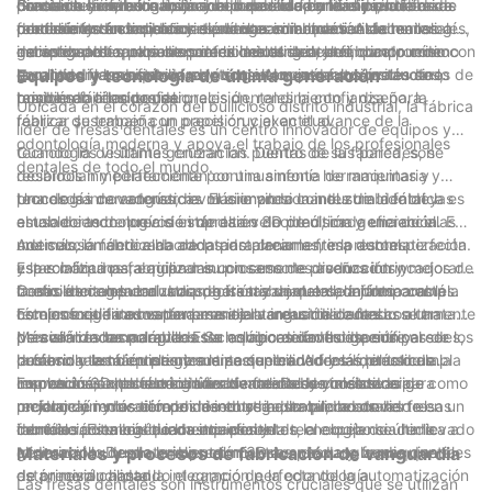
constantemente los límites de lo posible en términos de
diamante y carburo mejora la durabilidad y la eficiencia de
Gracias a la investigación y el desarrollo continuos, la fábrica
precisión dimensional, acabado de la superficie y pruebas de
dentales. La fábrica está comprometida con las prácticas de
En conclusión, las innovaciones de una fábrica líder de fresas
precisión y rendimiento.
corte de las fresas, convirtiéndolas en herramientas
puede introducir diseños de vanguardia que satisfacen las
rendimiento en condiciones clínicas simuladas. Al adherirse a
fabricación sostenibles y el abastecimiento ético de materiales,
dentales están impulsadas por una combinación de tecnología
indispensables para los profesionales dentales.
necesidades cambiantes de la industria dental, dando como
estrictos protocolos de control de calidad, la fábrica puede
garantizando que sus operaciones tengan un impacto mínimo
de vanguardia, experiencia en la industria y un compromiso con
resultado fresas que no solo son altamente funcionales sino
garantizar la confiabilidad y consistencia de sus productos,
en el medio ambiente y mantengan los más altos estándares de
la calidad y los estándares éticos. Al superar los límites de lo
Equipos y tecnología de última generación
también fáciles de usar.
brindando a los profesionales dentales la confianza para
responsabilidad social.
posible en términos de precisión, rendimiento y diseño, la
Ubicada en el corazón del bullicioso distrito industrial, la fábrica
realizar su trabajo con precisión y exactitud.
fábrica desempeña un papel crucial en el avance de la
líder de fresas dentales es un centro innovador de equipos y
odontología moderna y apoya el trabajo de los profesionales
tecnología de última generación. Dentro de sus paredes, se
Cuando los visitantes cruzan las puertas de la fábrica, son
dentales de todo el mundo.
desarrollan y perfeccionan continuamente herramientas y
recibidos inmediatamente por una sinfonía de maquinaria y
procesos innovadores, revolucionando la industria dental y
tecnología de vanguardia. El aire vibra con el zumbido de las
Una de las características más impresionantes de la fábrica es
estableciendo nuevos estándares de precisión y eficiencia.
amoladoras de precisión de alta velocidad, cada una de ellas
el uso de tecnología de impresión 3D de última generación. En
meticulosamente elaborada para crear la fresa dental perfecta.
una sección dedicada de las instalaciones, impresores
Además, la fábrica ha adoptado plenamente la automatización
Estas máquinas, equipadas con sensores avanzados y
especializados fabrican minuciosamente diseños intrincados de
y la robótica para agilizar su proceso de producción y mejorar
controles computarizados, garantizan que cada fresa cumpla
fresas dentales con una precisión y un detalle incomparables.
la eficiencia general. Los robots trabajan en conjunto con
Como líder en la industria de fresas dentales, la fábrica está
con los exigentes estándares de la industria dental.
Este enfoque innovador permite la creación de fresas altamente
técnicos calificados para manejar tareas delicadas con una
comprometida a mantenerse a la vanguardia cuando se trata
personalizadas adaptadas a las necesidades específicas de los
precisión incomparable. Esta colaboración fluida entre el ser
de avances tecnológicos. Su equipo de investigación y
Más allá de las maravillas tecnológicas dentro de sus paredes,
profesionales dentales y sus pacientes. Además, el uso de la
humano y la máquina garantiza que cada fresa dental cumpla
desarrollo está constantemente superando los límites de la
la fábrica también prioriza la sostenibilidad y las prácticas
impresión 3D reduce significativamente los costos de
con los más altos estándares de calidad y consistencia.
innovación, explorando nuevos materiales y métodos para
respetuosas con el medio ambiente. Desde iniciativas de
En conclusión, la fábrica líder de fresas dentales se erige como
producción y los tiempos de entrega, lo que la convierte en un
mejorar aún más el rendimiento y la durabilidad de las fresas
reciclaje y reducción de desechos hasta procesos de
un faro de innovación en la industria dental, mostrando el
cambio radical en la industria dental.
dentales. Esta búsqueda incansable de la excelencia ha llevado
fabricación energéticamente eficientes, el equipo se dedica a
increíble potencial de los equipos y la tecnología de última
al desarrollo de materiales compuestos de vanguardia que
minimizar su huella ambiental mientras produce fresas dentales
generación. Desde la impresión 3D avanzada y la maquinaria
Materiales y procesos de fabricación de vanguardia
están revolucionando el campo de la odontología.
de primera calidad.
de precisión hasta la integración perfecta de la automatización
Las fresas dentales son instrumentos cruciales que se utilizan