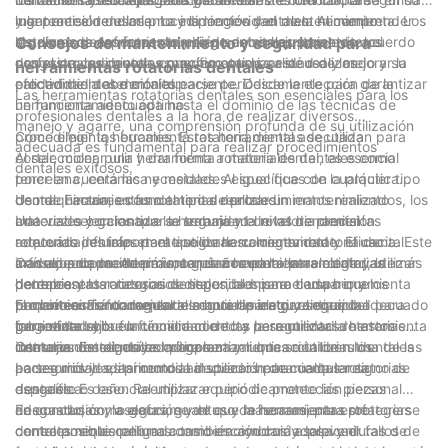
lugar antes de usarla. La inspección y el mantenimiento
mantener el rendimiento y la longevidad de la herramienta. Los
y la precisión de los procedimientos dentales. Al comprender
regulares de las fresas también son vitales para evitar el
sistemas de enfriamiento y riego deben ajustarse de acuerdo
los diversos aspectos del uso de estas herramientas, los
Consejos de mantenimiento y seguridad para
desgaste, que puede comprometer la calidad de los
con el procedimiento específico que se esté realizando y su
profesionales dentales pueden optimizar su uso y mejorar la
herramientas rotatorias dentales
procedimientos dentales.
efectividad debe monitorearse periódicamente para garantizar
calidad de la atención al paciente. Desde la elección de la
Las herramientas rotatorias dentales son esenciales para los
un funcionamiento óptimo.
herramienta adecuada hasta el dominio de las técnicas de
profesionales dentales a la hora de realizar diversos
manejo y agarre, una comprensión profunda de su utilización
procedimientos bucales. Estas herramientas se utilizan para
Cómo elegir la herramienta rotatoria dental adecuada
adecuada es fundamental para realizar procedimientos
cortar, moler, pulir y dar forma a materiales dentales como
Al seleccionar una herramienta rotatoria dental, es esencial
dentales exitosos.
porcelana, cerámica y metales. Al igual que con cualquier tipo
tener en cuenta las necesidades específicas de la práctica
de maquinaria, es fundamental realizar un mantenimiento
dental. Factores como el tipo de procedimientos realizados, los
Uso de herramientas rotatorias dentales
adecuado y garantizar la seguridad de las herramientas
materiales con los que se trabaja y el nivel de precisión
Una vez seleccionada la herramienta rotatoria dental
rotatorias dentales para asegurar su longevidad y eficacia. Este
requerido influirán en el tipo de herramienta rotatoria dental
adecuada, es importante utilizarla correctamente. El uso
artículo proporcionará una guía completa para elegir y utilizar
más adecuada. Además, tener en cuenta la velocidad, la
inadecuado puede provocar daños en la herramienta, además
Consejos de mantenimiento para herramientas rotatorias
herramientas rotatorias dentales, al mismo tiempo que
potencia y los accesorios disponibles para cada herramienta
de representar riesgos de seguridad para el usuario y los
dentales
proporcionará consejos de mantenimiento y seguridad para
también es fundamental a la hora de elegir el equipo adecuado
pacientes. Es fundamental seguir las instrucciones del
El mantenimiento regular es crucial para garantizar la
garantizar el buen funcionamiento y la seguridad de estos
para el trabajo.
fabricante sobre la técnica correcta para utilizar la herramienta
longevidad y la funcionalidad de las herramientas rotatorias
instrumentos dentales críticos.
rotatoria dental, así como garantizar que se utilicen los
dentales. Esto incluye la limpieza y lubricación de rutina de las
Consejos de seguridad para herramientas rotatorias dentales
accesorios y aditamentos adecuados para cada tarea
partes móviles, así como la inspección de cualquier signo de
La seguridad es primordial al utilizar herramientas rotatorias
específica.
desgaste o daño. Reemplazar periódicamente las piezas
dentales. Es esencial utilizar equipo de protección personal
desgastadas y asegurarse de que la herramienta esté
adecuado, como gafas, guantes y máscaras, para protegerse
En conclusión, la elección y el uso de herramientas rotatorias
correctamente calibrada también ayudará a prevenir fallos de
contra posibles peligros como escombros y salpicaduras de
dentales requieren una consideración cuidadosa y el