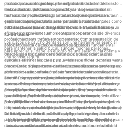
contribuye al éxito general y la longevidad de las
profesionales dentales lograr resultados de alta calidad en
discos de caucho dentales en sus tratamientos dentales. Estos
restauraciones dentales.
menos tiempo. Esto no sólo beneficia a la clínica dental en
discos contribuyen al éxito general y la longevidad de las
En conclusión, los discos de caucho dentales son una
términos de productividad, sino que también garantiza una
restauraciones dentales, garantizando que no solo sean
herramienta imprescindible para la salud bucal, ofreciendo una
experiencia positiva y eficiente para los pacientes.
estéticamente agradables sino también funcionales y
gama de beneficios tanto para los profesionales dentales como
duraderas. Los pacientes pueden tener la tranquilidad de que
para los pacientes. Su versatilidad, precisión, delicadeza y
- Cómo los discos de goma dentales benefician la
el uso de discos de caucho dentales por parte de su
eficacia los convierten en un componente esencial de diversos
salud bucal
profesional dental refleja un compromiso con la prestación de
procedimientos y tratamientos dentales. Comprender el
Los discos de caucho dentales son una herramienta esencial
atención de alta calidad y resultados óptimos.
propósito de los discos de caucho dentales es fundamental
para mantener la salud bucal, aunque muchas personas
para apreciar su papel en el logro de una salud bucal óptima y
desconocen los numerosos beneficios que aportan. Desde
Uno de los principales beneficios de los discos de caucho
una sonrisa segura.
ayudar a eliminar las caries y pulir las superficies dentales hasta
dentales es su capacidad para ayudar a eliminar la caries y la
promover la higiene bucal general, estos discos pequeños pero
placa. Estos discos están diseñados para ajustarse entre los
Otro beneficio importante de los discos de caucho dentales es
potentes desempeñan un papel fundamental en el cuidado
dientes y pueden eliminar eficazmente los residuos y las
su función en la promoción de la salud adecuada de las encías.
dental. En este artículo, exploraremos las diversas formas en
bacterias que puedan quedar atrapados en zonas de difícil
Al utilizar estos discos para eliminar la placa y las bacterias de
Además de ayudar a eliminar las caries y promover la salud de
que los discos de caucho dentales benefician la salud bucal y
acceso. Esto puede ayudar a prevenir las caries y el deterioro
la línea de las encías, las personas pueden reducir el riesgo de
las encías, los discos de caucho dentales también pueden
por qué son una herramienta imprescindible para cualquiera
dental, lo que en última instancia conduce a una mejor salud
desarrollar enfermedades de las encías y otros problemas de
desempeñar un papel crucial en la prevención de la
Además, los discos de caucho dentales se pueden utilizar para
que busque mantener una sonrisa sana y hermosa.
bucal. Además, los discos de goma dentales se pueden utilizar
salud bucal. Esto es especialmente importante porque la
sensibilidad dental. Muchas personas experimentan
crear una superficie lisa y uniforme para restauraciones
para pulir suavemente las superficies dentales, lo que ayuda a
enfermedad de las encías se ha relacionado con una variedad
sensibilidad dental al consumir alimentos y bebidas fríos o
dentales, como empastes y coronas. Esto garantiza un ajuste
En conclusión, los discos de caucho dentales son una
eliminar las manchas superficiales y mejorar el aspecto general
de problemas de salud, incluidas las enfermedades cardíacas y
calientes, lo que puede atribuirse a la exposición de la dentina
adecuado y reduce el riesgo de complicaciones en el futuro.
herramienta imprescindible para mantener la salud bucal.
de los dientes.
la diabetes. Al incorporar discos de goma dentales a su rutina
o la erosión del esmalte. Al utilizar discos de goma dentales
Además, estos discos pueden ayudar en la colocación de
Desde ayudar a eliminar la caries y la placa hasta promover la
de higiene bucal, las personas pueden tomar medidas
para pulir y suavizar suavemente las superficies dentales, las
selladores dentales, que se utilizan para proteger los dientes de
salud de las encías y prevenir la sensibilidad dental, estos
- La versatilidad de los discos de caucho dental en
proactivas para proteger su salud general.
personas pueden reducir el riesgo de desarrollar sensibilidad
caries y cavidades. Al utilizar discos de caucho dentales
discos pequeños pero potentes ofrecen una amplia gama de
los procedimientos dentales