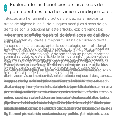
Explorando los beneficios de los discos de
2
goma dentales: una herramienta indispensable
para la salud bucal
¿Buscas una herramienta práctica y eficaz para mejorar tu
rutina de higiene bucal? ¡No busques más! ¡Los discos de goma
dentales son la solución! En este artículo, exploraremos los
numerosos beneficios de estas herramientas imprescindibles y
- Comprender el propósito de los discos de caucho
cómo pueden ayudarte a mejorar tu rutina de cuidado dental.
dentales
Ya sea que sea un estudiante de odontología, un profesional
Los discos de caucho dentales son una herramienta crucial en
dental o alguien simplemente interesado en mantener una
el campo de la odontología y desempeñan un papel importante
sonrisa saludable, este artículo le brindará información valiosa
en diversos procedimientos y tratamientos de salud bucal.
Comprender el propósito de los discos de caucho dentales es
sobre las ventajas de usar discos de goma dentales. Continúe
Estos discos pequeños y flexibles son comúnmente utilizados
esencial tanto para los profesionales dentales como para los
leyendo para obtener más información sobre cómo esta
por los profesionales dentales para lograr resultados precisos y
pacientes. Estos discos se utilizan principalmente para
Uno de los principales beneficios de los discos de caucho
herramienta puede beneficiar su salud bucal.
efectivos, lo que los convierte en una herramienta
contornear y dar forma a materiales dentales, como resinas
dentales es su versatilidad. Vienen en una variedad de granos,
imprescindible en cualquier práctica dental.
compuestas y acrílicos dentales. También se utilizan para el
lo que permite diferentes niveles de abrasividad dependiendo
Además de su versatilidad, los discos de caucho dentales
acabado y pulido de restauraciones, lo que los convierte en una
de los requisitos específicos del procedimiento. Esta
ofrecen precisión y control durante los procedimientos
parte integral del proceso de acabado.
versatilidad permite a los profesionales dentales lograr
dentales. Su diseño flexible y delgado permite un fácil acceso a
Además, los discos de caucho dentales son suaves con las
superficies lisas y pulidas en materiales dentales, lo que da
zonas de difícil acceso, lo que las hace ideales para dar forma
estructuras dentales naturales y los materiales dentales. Están
como resultado resultados estéticos y funcionales óptimos para
y pulir restauraciones dentales. Este nivel de precisión es
diseñados para minimizar la generación de calor y la vibración,
Otro beneficio importante de los discos de caucho dentales es
los pacientes.
esencial para lograr resultados óptimos en tratamientos
reduciendo el riesgo de dañar los dientes y tejidos circundantes
su eficiencia. Son una herramienta que ahorra tiempo, ya que
dentales cosméticos y restauradores.
durante el proceso de contorneado y pulido. Esto, a su vez,
agilizan el proceso de contorneado y pulido, permitiendo a los
Es importante que los pacientes comprendan el papel de los