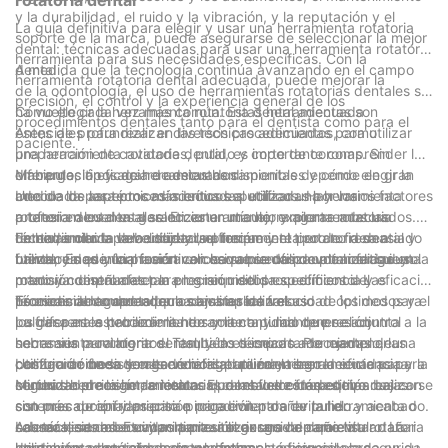
y la durabilidad, el ruido y la vibración, y la reputación y el
La guía definitiva para elegir y usar una herramienta rotatoria
soporte de la marca, puede asegurarse de seleccionar la mejor
dental: técnicas adecuadas para usar una herramienta rotatoria
herramienta para sus necesidades específicas. Con la
dental
A medida que la tecnología continúa avanzando en el campo
herramienta rotatoria dental adecuada, puede mejorar la
de la odontología, el uso de herramientas rotatorias dentales se
precisión, el control y la experiencia general de los
ha vuelto cada vez más común. Estas herramientas son
Cómo elegir la herramienta rotatoria dental adecuada
procedimientos dentales tanto para el dentista como para el
esenciales para realizar diversos procedimientos, como
Antes de profundizar en las técnicas adecuadas para utilizar
paciente.
preparación de cavidades, pulido y corte de coronas. Sin
una herramienta rotatoria dental, es importante comprender los
embargo, la eficacia de estas herramientas depende en gran
diferentes tipos de herramientas disponibles y cómo elegir la
Manipulación y agarre adecuados
medida de las técnicas adecuadas utilizadas por los
adecuada para procedimientos específicos. Hay varios factores
Uno de los aspectos más críticos al utilizar una herramienta
profesionales dentales. En este artículo, exploraremos las
a tener en cuenta al seleccionar una herramienta rotatoria
rotatoria dental es garantizar un manejo y agarre adecuados.
técnicas clave para utilizar una herramienta rotatoria dental y
dental, incluida la velocidad, el torque y el tipo de fresa a
La herramienta debe sujetarse firmemente pero no demasiado
Entendiendo la velocidad y la presión
brindaremos información valiosa sobre cómo optimizar su uso.
utilizar. Es esencial invertir en herramientas de alta calidad y
fuerte, ya que una fuerza excesiva puede provocar fatiga en la
La velocidad y la presión con la que se utiliza una herramienta
precisión diseñadas para los requisitos específicos del
mano y comprometer la precisión del procedimiento. Las
rotatoria dental afectan en gran medida su eficiencia y eficacia.
procedimiento dental que se va a realizar.
técnicas de agarre adecuadas implican el uso de los dedos y el
Es esencial comprender los ajustes de velocidad óptimos para
Técnicas adecuadas para cambiar las fresas
pulgar para estabilizar la herramienta y mantener el control
los diferentes procedimientos y la cantidad de presión
La fresa es la herramienta de corte o pulido que se adjunta a la
sobre sus movimientos. También es importante mantener una
necesaria para lograr el resultado deseado. Por ejemplo, las
herramienta rotatoria dental, y las técnicas adecuadas de
postura cómoda y ergonómica al utilizar la herramienta para
configuraciones de alta velocidad pueden ser adecuadas para
cambio de fresa son esenciales para mantener la eficiencia y la
Utilización de sistemas de refrigeración y riego
minimizar el riesgo de lesiones por esfuerzo repetitivo.
cortes de precisión, mientras que las velocidades más bajas
seguridad de la herramienta. El cambio de fresa debe realizarse
Muchas herramientas rotatorias dentales están equipadas con
son más apropiadas para procedimientos de pulido y acabado.
con precaución y precisión para evitar dañar la herramienta o
sistemas de enfriamiento e irrigación para evitar el
Además, se debe evitar la presión excesiva para evitar dañar
causar lesiones. Es importante asegurarse de que la
sobrecalentamiento y minimizar el riesgo de daño tisular. La
Las técnicas adecuadas para utilizar una herramienta rotatoria
los dientes y los tejidos circundantes.
herramienta esté apagada y la fresa esté bien colocada en su
utilización adecuada de estos sistemas es crucial para
dental son esenciales para garantizar la eficiencia, la seguridad