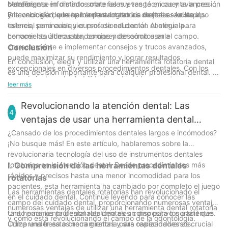
o daños.
herramienta en distintos materiales y tenga en cuenta la presión
Manténgase informado sobre las nuevas técnicas y avances en
y la velocidad que aplica para lograr los mejores resultados.
la tecnología de herramientas rotatorias dentales. Asista a
En conclusión, una herramienta rotatoria dental es un equipo
talleres, seminarios y cursos de educación continua para
esencial para cualquier profesional dental. Al elegir la
conocer las últimas tendencias y desarrollos en el campo.
herramienta adecuada, comprender cómo usarla
correctamente e implementar consejos y trucos avanzados,
Conclusión
puede maximizar su rendimiento y lograr resultados
En conclusión, elegir y utilizar una herramienta rotatoria dental
excepcionales en diversos procedimientos dentales. Con los
es una decisión importante para cualquier profesional dental. Es
conocimientos y las habilidades adquiridos en esta guía
fundamental tener en cuenta factores como la velocidad, la
leer más
definitiva, puede llevar su práctica dental al siguiente nivel y
potencia y la variedad de accesorios al seleccionar la
brindar una atención excepcional a sus pacientes.
herramienta adecuada para su práctica. Además, es
Revolucionando la atención dental: Las
4
fundamental priorizar la seguridad y la comodidad del paciente
ventajas de usar una herramienta dental
al utilizar la herramienta en los procedimientos, siendo el
rotatoria
¿Cansado de los procedimientos dentales largos e incómodos?
mantenimiento regular y la técnica adecuada parte integral de
¡No busque más! En este artículo, hablaremos sobre la
su éxito. Al tener en cuenta todos estos factores, los
revolucionaria tecnología del uso de instrumentos dentales
profesionales dentales pueden asegurarse de que están
rotatorios en la atención dental. Desde procedimientos más
I. Comprensión de las herramientas dentales
utilizando su herramienta rotatoria a su máximo potencial,
rápidos y precisos hasta una menor incomodidad para los
rotatorias
brindando la mejor atención posible a sus pacientes. A medida
pacientes, esta herramienta ha cambiado por completo el juego
que la tecnología continúa avanzando, es importante
Las herramientas dentales rotatorias han revolucionado el
en el cuidado dental. Continúe leyendo para conocer las
mantenerse informado sobre las últimas innovaciones en
campo del cuidado dental, proporcionando numerosas ventajas
numerosas ventajas de utilizar una herramienta dental rotatoria
herramientas rotatorias dentales para seguir brindando el
tanto para los profesionales dentales como para los pacientes.
Una herramienta dental rotatoria es un dispositivo portátil que
y cómo está revolucionando el campo de la odontología.
mayor nivel de atención posible. Con el conocimiento y las
Comprender estas herramientas y sus capacidades es crucial
utiliza una fresa o broca giratoria para realizar diversos