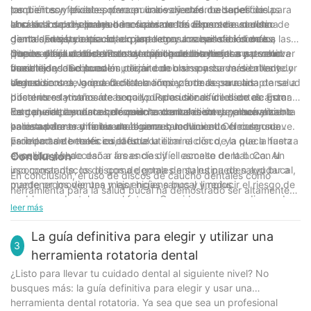
pequeños y flexibles ofrecen una variedad de beneficios para
los dientes y puede provocar caries y enfermedades de las
también son eficaces para pulir los dientes. La superficie
la salud bucal y pueden incorporarse fácilmente a su rutina
encías si no se elimina adecuadamente. El uso de un disco de
abrasiva del disco ayuda a suavizar las asperezas de los
Uno de los principales beneficios de los discos de caucho
dental. En este artículo, exploraremos los beneficios de los
goma dental, ya sea solo o junto con un cepillo de dientes,
dientes, dejándolos con un aspecto y una sensación más
dentales es su capacidad para llegar a zonas de la boca a las
discos de caucho dentales y cómo pueden mejorar su salud
puede eliminar eficazmente la placa de los dientes y promover
limpios y saludables. Esto también puede ayudar a prevenir
que es difícil acceder con un cepillo de dientes. La naturaleza
Otra ventaja de los discos de caucho dentales es su
bucal.
una mejor salud bucal.
manchas y decoloración, dejándole una sonrisa más brillante y
flexible de los discos les permite doblarse y curvarse alrededor
versatilidad. Se pueden utilizar con o sin pasta de dientes y
segura.
de los dientes, lo que facilita la limpieza de las muelas
vienen en una variedad de tamaños y formas para adaptarse a
Usar discos de goma dentales como parte de su rutina de salud
posteriores y otras áreas que pueden ser difíciles de alcanzar.
diferentes tamaños de boca y disposiciones de dientes. Esto
bucal es relativamente sencillo. Para utilizar un disco de goma
Esto puede ayudar a prevenir la acumulación de placa y sarro
los convierte en una herramienta conveniente y personalizable
dental, simplemente colóquelo entre los dientes y muévalo
En general, los discos de caucho dentales son una herramienta
en estas áreas difíciles de alcanzar, reduciendo el riesgo de
para mantener una buena higiene bucal.
hacia adelante y hacia atrás con un movimiento circular suave.
valiosa para mantener una buena salud bucal. Ofrecen una
problemas dentales en el futuro.
Es importante tener cuidado al utilizar el disco, ya que la fuerza
variedad de beneficios, desde la eliminación de la placa hasta
excesiva puede dañar las encías y el esmalte dental. Con un
el pulido y el acceso a áreas de difícil acceso de la boca. Al
Conclusión
uso constante, los discos de goma dentales pueden ayudar a
incorporar discos de goma dentales a su rutina de salud bucal,
En conclusión, el uso de discos de caucho dentales como
mantener los dientes y las encías sanos y limpios.
puede promover una mejor higiene bucal y reducir el riesgo de
herramienta para la salud bucal ha demostrado ser altamente
problemas dentales en el futuro. Considere agregar discos de
beneficioso. Estos discos no solo son eficaces para eliminar la
leer más
goma dentales a su kit de herramientas para el cuidado dental
placa y las manchas, sino que también ayudan a dar forma y
y experimente la diferencia que pueden hacer en su salud
contornear las restauraciones dentales con precisión. Además,
La guía definitiva para elegir y utilizar una
bucal.
3
proporcionan una experiencia cómoda y sin dolor para los
herramienta rotatoria dental
pacientes durante los procedimientos dentales. La versatilidad
¿Listo para llevar tu cuidado dental al siguiente nivel? No
y eficacia de estos discos los convierten en una herramienta
busques más: la guía definitiva para elegir y usar una
imprescindible en cualquier consulta dental. Con su capacidad
herramienta dental rotatoria. Ya sea que sea un profesional
para mejorar la salud bucal y optimizar la experiencia general