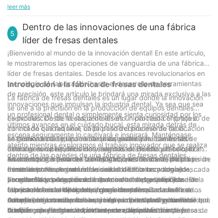
tratamientos.
requerir menos citas y procedimientos debido a la mayor
puede contribuir al avance general de la profesión. Al adoptar
tecnología continúa avanzando, es probable que el uso de
su capacidad para eliminar eficazmente las caries y dar forma
leer más
precisión y eficacia de estas herramientas.
tecnologías innovadoras como herramientas dentales rotatorias,
herramientas dentales rotatorias continúe desempeñando un
a los dientes, hasta su precisión y versatilidad, las ventajas de
los dentistas pueden mantenerse a la vanguardia en su campo
papel fundamental en el futuro de la atención dental,
utilizar una herramienta dental rotatoria son claras. Los
Dentro de las innovaciones de una fábrica
y brindar la mejor atención posible a sus pacientes.
beneficiando en última instancia tanto a los pacientes como a
5
pacientes pueden esperar procedimientos más rápidos y
líder de fresas dentales
los profesionales dentales.
cómodos, mientras que los dentistas pueden beneficiarse de
¡Bienvenido al mundo de la innovación dental! En este artículo,
una mayor precisión y una menor fatiga. A medida que la
le mostraremos las operaciones de vanguardia de una fábrica
industria dental continúa evolucionando, está claro que la
líder de fresas dentales. Desde los avances revolucionarios en
herramienta dental rotatoria está desempeñando un papel
tecnología de fabricación hasta el desarrollo de herramientas
Introducción a la fábrica de fresas dentales
importante en el avance de la calidad de la atención brindada a
de precisión, este artículo le brindará una mirada exclusiva a las
los pacientes. Con sus numerosas ventajas, no es de extrañar
La fábrica de fresas dentales es un lugar donde la innovación
innovaciones que impulsan la industria dental. Ya sea que sea
que esta herramienta se haya convertido en una parte esencial
se une a la precisión en la producción de equipos dentales
un profesional dental o simplemente sienta curiosidad por los
de las prácticas dentales modernas.
esenciales. Desde la etapa de diseño inicial hasta el proceso de
La producción de fresas dentales es un proceso complejo e
últimos avances en el cuidado bucal, esta mirada detrás de
control de calidad final, cada paso del proceso de fabricación
intrincado que requiere un profundo conocimiento de la
escena seguramente lo cautivará e inspirará. Manténgase
se gestiona cuidadosamente para garantizar los más altos
anatomía dental y la ciencia de los materiales. Las fresas
La fábrica está equipada con maquinaria y herramientas de
atento mientras exploramos el trabajo innovador que se realiza
estándares de rendimiento y seguridad. En este artículo, lo
dentales son pequeños instrumentos rotatorios que se utilizan
última generación, incluidos sistemas de diseño y fabricación
dentro de las paredes de una fábrica de fresas dentales.
llevaremos al interior de las innovaciones de una fábrica líder de
en odontología para realizar operaciones de corte, pulido y
asistidos por ordenador (CAD/CAM), rectificadoras de precisión
Además de los avances tecnológicos, la fábrica de fresas
fresas dentales, brindándole una idea de la tecnología de
esmerilado. Vienen en una variedad de formas y tamaños, cada
e instrumentos de control de calidad. Estas tecnologías
dentales pone un gran énfasis en el diseño innovador y las
vanguardia y la experiencia de la industria que impulsa este
uno diseñado para procedimientos dentales específicos. En la
permiten la producción de fresas con una precisión y
características ergonómicas. La comodidad y la facilidad de
El control de calidad es un aspecto vital del proceso de
aspecto esencial de la odontología moderna.
fábrica de fresas dentales, ingenieros y técnicos cualificados
consistencia incomparables, garantizando que cada fresa
uso para los odontólogos son consideraciones clave en el
fabricación en la fábrica de fresas dentales. Cada fresa se
trabajan en estrecha colaboración para desarrollar nuevos
cumpla con los más altos estándares de calidad y confiabilidad.
desarrollo de nuevas fresas, ya que impactan directamente en
somete a rigurosas pruebas e inspecciones para garantizar que
Además, las consideraciones medioambientales y éticas
diseños y perfeccionar los existentes, ampliando
Además, el uso de materiales avanzados como compuestos de
la eficiencia y seguridad de los procedimientos dentales.
cumple con estrictos estándares de calidad. Esto incluye
también son factores importantes en la producción de fresas