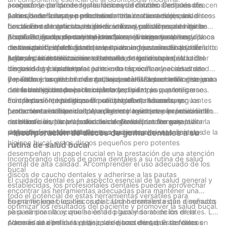
acabado y contorneado, los discos de caucho dentales ofrecen
asegurarse de que tenga la forma y el contorno adecuados
proceso de pulido de restauraciones dentales. Después de
varios beneficios que pueden contribuir a una mejor salud
para que se adapte perfectamente a los dientes circundantes.
haber dado forma y contorneado una restauración, es
Además de su uso en procedimientos restauradores, los discos
bucal. En este artículo, exploraremos el uso adecuado de los
Los discos de caucho dentales son muy eficaces para este
fundamental lograr una superficie lisa y pulida para evitar la
de caucho dentales también se utilizan para fines de higiene
discos de goma dentales y brindaremos consejos para
propósito, ya que permiten una forma precisa y suave de la
acumulación de placa y mejorar la estética general. Los discos
bucal. Estos discos son valiosos para eliminar manchas y placa
Al utilizar discos de caucho dentales, es importante seguir
maximizar su efectividad.
restauración, dando como resultado un ajuste natural y cómodo
de caucho dentales son ideales para lograr un acabado de alto
de la superficie del diente, especialmente en áreas de difícil
ciertas pautas para garantizar su uso adecuado. En primer
para el paciente.
brillo en las restauraciones dentales, mejorando así su
acceso con los instrumentos dentales tradicionales. Al utilizar
lugar, es vital seleccionar el tamaño de grano apropiado del
Además, la esterilización adecuada de los discos de caucho
longevidad y apariencia.
discos de goma dentales junto con técnicas adecuadas de
disco en función del procedimiento específico y el resultado
dentales es fundamental para evitar la contaminación cruzada
cepillado y uso de hilo dental, los pacientes pueden lograr una
deseado. Los granos más gruesos se utilizan normalmente para
y mantener un entorno de trabajo estéril. Deseche los discos
Por último, los discos de caucho dentales deben utilizarse junto
rutina de higiene bucal completa y eficaz.
dar forma y contornear inicialmente, mientras que los granos
desechables después de un solo uso y limpie y esterilice
con las medidas de protección adecuadas para protegerse
más finos se emplean para pulir y acabar. Además, es
completamente los discos reutilizables de acuerdo con los
contra posibles peligros. El uso de gafas, máscaras y guantes
En conclusión, los discos de caucho dentales son una
fundamental utilizar un toque ligero y mantener un movimiento
protocolos establecidos. Al adherirse a estrictas prácticas de
protectores es esencial para prevenir lesiones y exposición a
herramienta indispensable en odontología que ofrece un sinfín
constante al utilizar los discos de goma dentales para evitar
esterilización, los profesionales dentales pueden garantizar la
residuos o aerosoles potencialmente dañinos durante los
de beneficios para la salud bucal. Desde dar forma y pulir
dañar la estructura del diente o las restauraciones dentales.
seguridad y el bienestar de sus pacientes.
procedimientos dentales.
restauraciones dentales hasta ayudar en el mantenimiento de la
- Incorporación de discos de goma dentales a su
higiene bucal, estos discos pequeños pero potentes
rutina de salud bucal
desempeñan un papel crucial en la prestación de una atención
Incorporando discos de goma dentales a su rutina de salud
dental de alta calidad. Al comprender el uso adecuado de los
bucal
discos de caucho dentales y adherirse a las pautas
El cuidado dental es un aspecto esencial de la salud general y
establecidas, los profesionales dentales pueden aprovechar
encontrar las herramientas adecuadas para mantener una
todo el potencial de estas herramientas versátiles para
buena higiene bucal es crucial. Una herramienta que a menudo
En primer lugar, los discos de caucho dentales están diseñados
optimizar los resultados del paciente y promover la salud bucal.
se pasa por alto y que ha estado ganando atención en la
para eliminar la acumulación de placa y sarro de los dientes. La
comunidad dental es el disco de goma dental. Estos discos
placa es una película pegajosa de bacterias que se forma en
Además de eliminar la placa, los discos de goma dentales