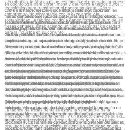
y la robótica, la fábrica es un testimonio del poder del progreso
en odontología para cortar, moler y dar forma a tejidos duros
tecnológico para transformar el panorama dental. Con su
como dientes y huesos. La calidad y precisión de estas
Uno de los factores clave que impulsan la innovación en las
compromiso inquebrantable con la excelencia y la
herramientas son esenciales para garantizar el éxito de los
fresas dentales es el uso de materiales de última generación.
sostenibilidad, la fábrica continúa dando forma al futuro de las
procedimientos dentales. Con los rápidos avances en la
Tradicionalmente, las fresas dentales se fabricaban de acero
El carburo de tungsteno se ha convertido en una opción
fresas dentales, estableciendo un nuevo estándar de calidad
tecnología, las fábricas de fresas dentales buscan
inoxidable, pero con el avance de la ciencia de los materiales,
popular para las fresas dentales debido a su excepcional
para la industria en su conjunto.
constantemente materiales y procesos de fabricación
las fábricas ahora están recurriendo a materiales de alto
dureza y durabilidad. Este material es capaz de mantener un
Las fresas revestidas de diamante también han surgido como la
innovadores para producir productos superiores.
rendimiento como el carburo de tungsteno y el diamante. Estos
filo afilado durante un período prolongado, lo que da como
mejor opción para aplicaciones dentales. El recubrimiento de
materiales ofrecen dureza superior, resistencia al desgaste y
resultado un mejor rendimiento de corte y una mayor vida útil
diamante proporciona una eficiencia de corte incomparable, lo
Además de utilizar materiales avanzados, las principales
eficiencia de corte, lo que permite procedimientos dentales
del producto. Además, su alta resistencia al desgaste y la
que permite dar forma y contornear con precisión los materiales
fábricas de fresas dentales también están aprovechando
más precisos y eficientes.
corrosión garantiza que las fresas dentales hechas de carburo
dentales. Además, las fresas revestidas de diamante generan
procesos de fabricación de vanguardia para producir
Además, la introducción de la fabricación aditiva, comúnmente
de tungsteno puedan soportar las duras condiciones de los
una mínima generación de calor durante el corte, lo que reduce
productos de alta calidad. Una de estas innovaciones es el uso
conocida como impresión 3D, ha revolucionado la producción
procedimientos dentales, proporcionando un rendimiento
el riesgo de daño térmico a los tejidos circundantes. Esto los
de la tecnología de diseño asistido por computadora (CAD) y
de fresas dentales. Esta tecnología permite la fabricación de
Además, la adopción de recubrimientos y tratamientos de
constante y confiable.
hace especialmente adecuados para procedimientos dentales
fabricación asistida por computadora (CAM). Este sofisticado
geometrías complejas y diseños personalizados, lo que genera
superficie avanzados es otra área de enfoque para las fábricas
delicados y complejos, donde la precisión y la seguridad son
software permite el diseño preciso y reproducible de fresas
un mejor rendimiento de corte y versatilidad en los
de fresas dentales. Estas mejoras de superficie mejoran el
En conclusión, las innovaciones que se están produciendo en
primordiales.
dentales, garantizando uniformidad y consistencia en su
procedimientos dentales. Con la impresión 3D, las fábricas de
rendimiento y la longevidad de las fresas dentales, mejorando
las principales fábricas de fresas dentales están impulsando la
desempeño. Además, la integración de la automatización y la
fresas dentales pueden crear prototipos e iterar rápidamente
su eficiencia de corte y reduciendo el riesgo de fricción y
industria hacia adelante y ofreciendo productos superiores que
robótica en el proceso de fabricación permite a las fábricas
nuevos diseños, acelerando el ritmo de innovación en la
generación de calor. Además, las fábricas están explorando
satisfacen las necesidades cambiantes de la odontología
Control y aseguramiento de la calidad
producir fresas dentales con una precisión y eficiencia
industria.
técnicas innovadoras de esterilización y envasado para
moderna. Al explotar materiales y procesos de fabricación de
La fábrica de fresas dentales está a la vanguardia de la
incomparables.
garantizar la seguridad e integridad de las fresas dentales
vanguardia, estas fábricas están continuamente ampliando los
innovación en la industria dental, y un aspecto clave de su éxito
durante toda su vida útil.
límites de la tecnología de fresas dentales, lo que da como
radica en su compromiso con el control y la garantía de calidad.
El control y la garantía de calidad son componentes vitales del
resultado una mayor precisión, eficiencia y seguridad en los
En este artículo, analizaremos en profundidad cómo la fábrica
proceso de fabricación en la fábrica de fresas dentales. Desde