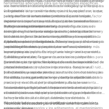
necesidades específicas. Las herramientas rotatorias dentales
Uno de los factores más importantes a tener en cuenta al elegir
herramientas adecuadas para sus necesidades específicas.
son esenciales en el campo de la odontología y se utilizan para
una herramienta rotatoria dental es la velocidad y el torque. La
una variedad de procedimientos, que incluyen perforar, cortar,
velocidad de la herramienta determinará la rapidez con la que
2. Ergonomía
pulir y dar forma a materiales dentales. En este artículo,
puede realizar diversas tareas, mientras que el torque
La ergonomía de la herramienta rotatoria dental es otro factor
exploraremos los factores clave que deben tenerse en cuenta
determinará la potencia y la fuerza de la herramienta. Es
importante a tener en cuenta. Dado que los procedimientos
al elegir una herramienta rotatoria dental.
importante elegir una herramienta con configuraciones de
dentales a menudo requieren largos períodos de uso, es
3. Accesorios y aditamentos
velocidad variables para asegurarse de poder ajustar la
esencial elegir una herramienta que sea cómoda de sostener y
Al elegir una herramienta rotatoria dental, es importante tener
velocidad en función de la tarea específica en cuestión.
fácil de maniobrar. Una herramienta liviana y bien equilibrada
en cuenta la gama de accesorios y aditamentos que están
Además, una herramienta con suficiente torque podrá manejar
ayudará a reducir la fatiga de la mano y mejorará el control y la
disponibles para la herramienta. Diferentes procedimientos
4. Mantenimiento y durabilidad
materiales más duros y proporcionar un funcionamiento más
precisión generales.
requerirán diferentes accesorios, como fresas, discos y
Las herramientas rotatorias dentales son una inversión
suave y preciso.
herramientas de pulido. Es importante elegir una herramienta
importante y es importante elegir una herramienta que esté
que ofrezca una amplia gama de accesorios compatibles para
diseñada para durar. Tenga en cuenta los requisitos de
5. Ruido y vibración
garantizar que tenga la flexibilidad de realizar una variedad de
mantenimiento de la herramienta, así como la disponibilidad de
El nivel de ruido y vibración que produce la herramienta
procedimientos.
piezas de repuesto y opciones de servicio. Busque una
rotatoria dental es otro factor importante a considerar. El ruido
herramienta que sea duradera y construida con materiales de
y la vibración excesivos pueden resultar incómodos tanto para
6. Reputación y soporte de marca
alta calidad para garantizar longevidad y confiabilidad.
el dentista como para el paciente y también pueden afectar la
Por último, es importante tener en cuenta la reputación de la
precisión y exactitud del procedimiento. Busque una
marca y el nivel de soporte disponible para la herramienta
herramienta que esté diseñada para minimizar el ruido y la
rotatoria dental. Busque un fabricante con buena reputación y
En conclusión, elegir la herramienta rotatoria dental adecuada
vibración para una experiencia más cómoda y controlada.
establecido con un historial comprobado en la producción de
es una decisión crucial que puede tener un gran impacto en el
herramientas de alta calidad. Además, considere la
éxito y la eficiencia de los procedimientos dentales. Al
disponibilidad de soporte al cliente, opciones de garantía y
considerar factores como la velocidad y el torque, la
Técnicas adecuadas para utilizar una herramienta
asistencia técnica.
ergonomía, los accesorios y los aditamentos, el mantenimiento
rotatoria dental