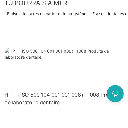
TU POURRAIS AIMER
leurs patients les meilleurs soins possibles, ce qui rend ces
innovations vraiment inestimables pour le domaine de la
Fraises dentaires en carbure de tungstène
Fraises dentaires e
dentisterie.
HP1 （ISO 500 104 001 001 008） 1008 Produits
de laboratoire dentaire