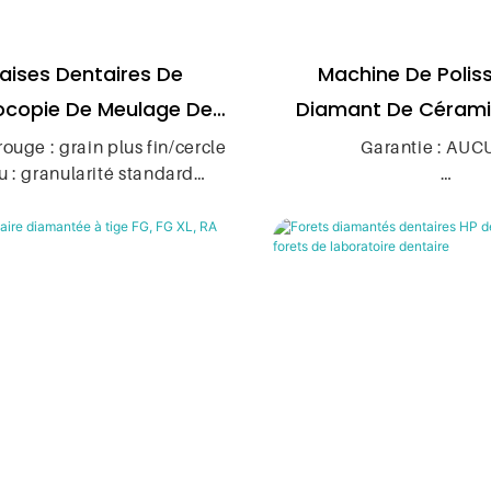
raises Dentaires De
Machine De Polis
ocopie De Meulage De
Diamant De Cérami
Diamant
Zircone De Polissag
rouge : grain plus fin/cercle
Garantie : AU
u : granularité standard
Grossier/fin De 
e ou ronde : 1,0 mm/1,2
Service après-v
Roue De Tige 
4 mm/1,6 mm/1,8 mm/2,1
3 mm/2,5 mm/2,7 mm/3,1
Lieu d'origine : Guang
mm/4 mm/5 mm.
e : 1,8﹡6/2,1﹡6/2,3﹡6/2,5
Nom de marque
6/2,7﹡6/3,1﹡6 mm
e rond : 1,6﹡8/1,8﹡8/2,1﹡
Numéro de modèle :
8/2,5﹡8/2,7﹡8/2,9﹡8/3,1
﹡8 mm
Source d'alimentation :
mité plate : 2,1﹡10/2,5﹡
10/3,3﹡10 mm
Matériel: diamant, c
extrémité ronde : 1,6﹡9/1,8
acier inoxyda