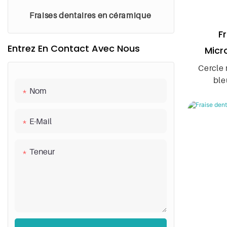
Fraises dentaires en céramique
F
Entrez En Contact Avec Nous
Micr
Cercle 
ble
Nom
Boul
mm/1,
mm/2,
E-Mail
Cylindr
Teneur
﹡
Cylindr
8/2,3﹡
Extré
Cône à 