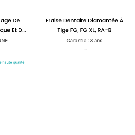
sage De
Fraise Dentaire Diamantée À
que Et De
Tige FG, FG XL, RA-B
e De Sable
CUNE
Garantie : 3 ans
Forme De
ente
Service après-vente : retour et
De RA
remplacement
dong, Chine
Lieu d'origine : Guangdong, Chine
: OEM
Nom de la marque: KEXIN
 Sr105UF
 électrique
Numéro de modèle: fraise
diamantée
aoutchouc,
ble
Source d'alimentation : électrique