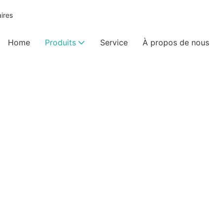
ires
Home
Produits
Service
À propos de nous
Fraises Diamantées Dentaire
KEXIN
Produits
Fraises diamantées dentaires