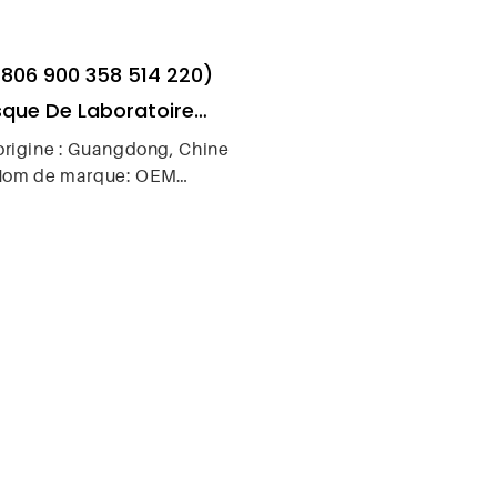
 806 900 358 514 220)
sque De Laboratoire
ntaire À Revêtement
origine : Guangdong, Chine
Nom de marque: OEM
let De Haute Qualité,
éro de modèle: A22D20
que De Coupe Abrasif
Classification des
Dentaire
nstruments : Classe II
Marque : KEXIN
 produit : disque diamanté
dentaire.
tion : prothèse dentaire de
laboratoire
Foret dentaire & Accessoires
 ISO : ISO 806 900 358 514
220
sation : coupe, polissage,