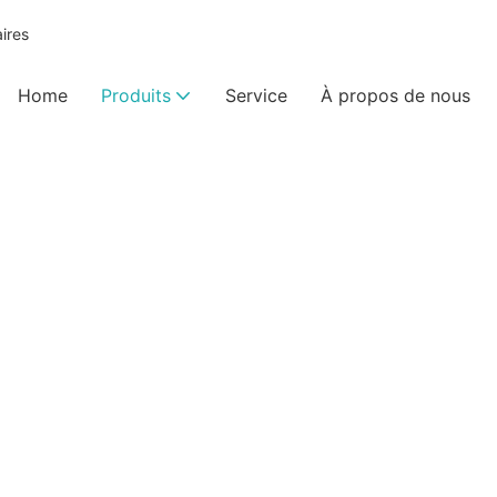
ires
Home
Produits
Service
À propos de nous
Disque Diamant Dentaire
KEXIN
Produits
Disque diamant dentaire