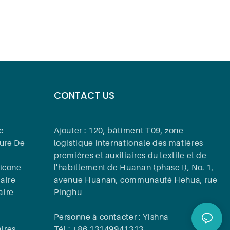
CONTACT US
e
Ajouter : 120, bâtiment T09, zone
bure De
logistique internationale des matières
premières et auxiliaires du textile et de
licone
l'habillement de Huanan (phase I), No. 1,
aire
avenue Huanan, communauté Hehua, rue
aire
Pinghu
Personne à contacter : Yishna
ires
Tél.: +86 13149941313