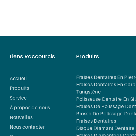
séparation
pliquer sur céramique,
plastique, métal, etc.
Épaisseur : 0,20 mm
Grain : bien
urs par minute : 2 500
Garantie : 5 ans
Liens Raccourcis
Produits
ce après-vente : retour et
remplacement
Fraises Dentaires En Pierr
Accueil
Fraises Dentaires En Car
Produits
Tungstène
Service
Polisseuse Dentaire En Si
Fraises De Polissage Dent
À propos de nous
Brosse De Polissage Dent
Nouvelles
Fraises Dentaires
Nous contacter
Disque Diamant Dentaire
Fraises Diamantées Denta