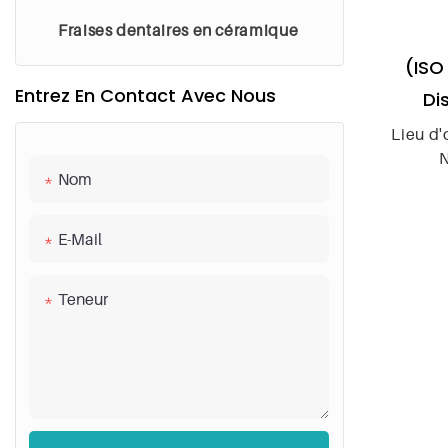
Fraises dentaires en céramique
(ISO
Entrez En Contact Avec Nous
Di
De
Lieu d'
Comp
Nom
Num
Dis
i
E-Mail
Nom du
Teneur
Applica
Type : 
Numéro
Utili