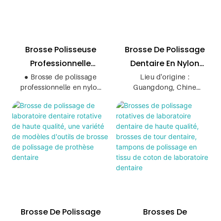
Brosse Polisseuse
Brosse De Polissage
Professionnelle
Dentaire En Nylon
Dentaire - KENXIN
Dur Coloré - KENXIN
● Brosse de polissage
Lieu d'origine :
professionnelle en nylon
Guangdong, Chine
pour manucure, un outil
Nom de marque: brosse
indispensable pour
de type loquet KEXIN
perfectionner vos
numéro de modèle
ongles.
Matière première : nyloy,
● Cette brosse de haute
poils de chèvre
qualité est conçue pour
Couleur : blanc, bleu,
exfolier et polir les
rouge, violet, etc.
ongles en douceur, les
Utilisation: pour nettoyer
laissant lisses et brillants.
et polir les dents
● Il peut être utilisé pour
naturelles
préparer les ongles
Forme : tasse, bol, stylo,
Brosse De Polissage
Brosses De
avant l'application du
roue.