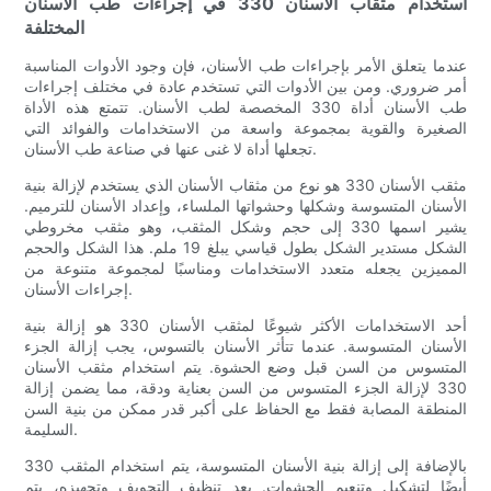
استخدام مثقاب الأسنان 330 في إجراءات طب الأسنان
المختلفة
عندما يتعلق الأمر بإجراءات طب الأسنان، فإن وجود الأدوات المناسبة
أمر ضروري. ومن بين الأدوات التي تستخدم عادة في مختلف إجراءات
طب الأسنان أداة 330 المخصصة لطب الأسنان. تتمتع هذه الأداة
الصغيرة والقوية بمجموعة واسعة من الاستخدامات والفوائد التي
تجعلها أداة لا غنى عنها في صناعة طب الأسنان.
مثقب الأسنان 330 هو نوع من مثقاب الأسنان الذي يستخدم لإزالة بنية
الأسنان المتسوسة وشكلها وحشواتها الملساء، وإعداد الأسنان للترميم.
يشير اسمها 330 إلى حجم وشكل المثقب، وهو مثقب مخروطي
الشكل مستدير الشكل بطول قياسي يبلغ 19 ملم. هذا الشكل والحجم
المميزين يجعله متعدد الاستخدامات ومناسبًا لمجموعة متنوعة من
إجراءات الأسنان.
أحد الاستخدامات الأكثر شيوعًا لمثقب الأسنان 330 هو إزالة بنية
الأسنان المتسوسة. عندما تتأثر الأسنان بالتسوس، يجب إزالة الجزء
المتسوس من السن قبل وضع الحشوة. يتم استخدام مثقب الأسنان
330 لإزالة الجزء المتسوس من السن بعناية ودقة، مما يضمن إزالة
المنطقة المصابة فقط مع الحفاظ على أكبر قدر ممكن من بنية السن
السليمة.
بالإضافة إلى إزالة بنية الأسنان المتسوسة، يتم استخدام المثقب 330
أيضًا لتشكيل وتنعيم الحشوات. بعد تنظيف التجويف وتجهيزه، يتم