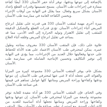
بالإضافة إلى تنوعها ودقتها، توفر أداة حفر الأسنان 330 أيضًا كفاءة
ممتازة في إجراءات طب الأسنان. يسمح تصميمها وقدرات القطع بإعداد
الأسنان بشكل سريع وفعال، مما يقلل في النهاية من أوقات الإجراء
ويحسن الكفاءة العامة في ممارسة طب الأسنان.
ميزة أخرى مهمة لمثقب الأسنان 330 هي قدرته على تقليل انزعاج
المريض أثناء إجراءات الأسنان. تؤدي قدرات القطع والتشكيل الدقيقة
للمثقب إلى تقليل الاهتزاز وتوليد الحرارة إلى الحد الأدنى، مما قد
يساعد في تقليل انزعاج المريض وقلقه أثناء العلاج.
علاوة على ذلك، فإن المثقب الأسنان 330 معروف بمتانته وطول
عمره. يمكن لمحترفي طب الأسنان الاعتماد على هذه الأداة للحفاظ
على حدتها وفعاليتها خلال العديد من الإجراءات، مما يؤدي في النهاية
إلى توفير التكاليف وتحسين الإنتاجية الشاملة في ممارسة طب
الأسنان.
بشكل عام، يوفر المثقب الأسناني 330 مجموعة كبيرة من المزايا
والفوائد التي تجعله أداة لا غنى عنها لمحترفي طب الأسنان. إن تنوعها
ودقتها وكفاءتها وراحة المريض ومتانتها كلها عوامل تساهم في قيمتها
في صناعة طب الأسنان.
وفي الختام، فإن المثقب الأسناني 330 هو أداة مفيدة للغاية توفر
مجموعة واسعة من المزايا لمحترفي طب الأسنان. إن تنوعها ودقتها
وكفاءتها وراحة المريض ومتانتها تجعلها أداة أساسية للعديد من
الإجراءات السنية. مع استمرار تطور صناعة طب الأسنان، يظل المثقب