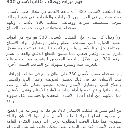
فهم ميزات ووظائف مثقاب الأسنان 330
يعد المثقب الأسناني 330 أداة بالغة الأهمية في مجال طب الأسنان،
حيث يستخدم في العديد من الإجراءات والعلاجات. في هذه المقالة،
سوف نستكشف ميزات ووظائف المثقب 330 للأسنان، ونفهم
استخداماته وفوائده في صناعة طب الأسنان.
أولاً وقبل كل شيء، فإن المثقب الأسناني 330 هو نوع من أدوات
القطع الدوارة التي تستخدم لقطع وطحن وتشكيل مواد الأسنان
المختلفة مثل مينا الأسنان والعاج والأنسجة السنية. تم تصميمه بشكل
دائري مدبب وقطر صغير، مما يسمح بالقطع الدقيق والفعال. يشير
الرقم 330 إلى الشكل والحجم المحددين للمثقب، مما يجعله قابلاً
للتعرف عليه وتمييزه بسهولة عن المثاقب السنية الأخرى.
يتم استخدام مثقب الأسنان 330 على نطاق واسع في مختلف إجراءات
طب الأسنان، بما في ذلك تحضير التجويف، وعمل التاج والجسر،
والعلاج اللبي، وتشكيل الأسنان وتحديد محيطها بشكل عام. إن تعدد
استخداماتها ودقتها تجعلها أداة أساسية لأطباء الأسنان وفنيي الأسنان،
مما يمكنهم من أداء أعمال الأسنان المعقدة والحساسة بكل سهولة
ودقة.
من أهم مميزات المثقب الأسناني 330 هو كفاءته وسرعته في القطع.
تم تصميمه لقطع المواد الصلبة للأسنان مثل مينا الأسنان والعاج
بسهولة، مما يقلل الوقت المطلوب للإجراءات ويعزز الكفاءة العامة
لعلاجات الأسنان. تُعد هذه الميزة مفيدة بشكل خاص للمرضى الذين قد