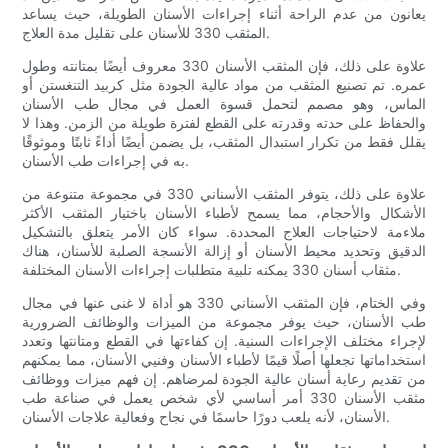
يعانون من عدم الراحة أثناء إجراءات الأسنان الطويلة، حيث يساعد
المثقب 330 للأسنان على تقليل مدة العلاج.
علاوة على ذلك، فإن المثقب الأسنان 330 معروف أيضًا بمتانته وطول
عمره. تم تصنيع المثقب من مواد عالية الجودة مثل كربيد التنغستن أو
الماس، وهو مصمم لتحمل قسوة العمل في مجال طب الأسنان
والحفاظ على حدته وقدرته على القطع لفترة طويلة من الزمن. وهذا لا
يقلل فقط من تكرار استبدال المثقب، بل يضمن أيضًا أداءً ثابتًا وموثوقًا
به في إجراءات طب الأسنان.
علاوة على ذلك، يتوفر المثقب الأسناني 330 في مجموعة متنوعة من
الأشكال والأحجام، مما يسمح لأطباء الأسنان باختيار المثقب الأكثر
ملاءمة لاحتياجات العلاج المحددة. سواء كان الأمر يتعلق بالتشكيل
الدقيق وتحديد محيط الأسنان أو إزالة الأنسجة الصلبة للأسنان، هناك
مثقاب أسنان 330 يمكنه تلبية متطلبات إجراءات الأسنان المختلفة.
وفي الختام، فإن المثقب الأسناني 330 هو أداة لا غنى عنها في مجال
طب الأسنان، حيث يوفر مجموعة من الميزات والوظائف الضرورية
لإجراء مختلف الإجراءات السنية. إن كفاءتها في القطع ومتانتها وتعدد
استخداماتها تجعلها أصلًا قيمًا لأطباء الأسنان وفنيي الأسنان، مما يمكنهم
من تقديم رعاية أسنان عالية الجودة لمرضاهم. إن فهم ميزات ووظائف
مثقب الأسنان 330 أمر أساسي لأي شخص يعمل في صناعة طب
الأسنان، لأنه يلعب دورًا حاسمًا في نجاح وفعالية علاجات الأسنان.