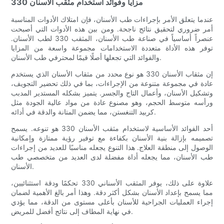
مزايا وفوائد استخدام مثقب الأسنان 330
عندما يتعلق الأمر بإجراءات طب الأسنان، فإن امتلاك الأدوات المناسبة
أمر ضروري لتحقيق نتائج ناجحة. ومن بين هذه الأدوات التي أصبحت
عنصراً أساسياً في صناعة طب الأسنان، المثقب 330 لطب الأسنان.
توفر هذه الأداة متعددة الاستخدامات مجموعة واسعة من المزايا
والفوائد التي تجعلها أصلًا قيمًا لمحترفي طب الأسنان.
إن مثقاب الأسنان 330 هو نوع محدد من مثقاب الأسنان الذي يستخدم
عادة في مجموعة متنوعة من الإجراءات، بما في ذلك تحضير التجويف،
وتشكيل الأسنان، وأعمال التاج والجسر. يتميز بشكله المستدير المدبب
ورأسه متوسط الحجم، وهو مصنوع عادة من مواد عالية الجودة مثل
كربيد التنغستن، مما يضمن المتانة والدقة في أدائه.
أحد الفوائد الأساسية لاستخدام مثقب الأسنان 330 هو تنوعه. يسمح
تصميمه بإزالة بنية الأسنان بكفاءة مع توفير رؤية ممتازة وإمكانية
الوصول إلى منطقة العلاج. هذا التنوع يجعله مناسبًا للعديد من إجراءات
طب الأسنان، مما يجعله أداة مفضلة لدى العديد من متخصصي طب
الأسنان.
علاوة على ذلك، يوفر المثقب الأسناني 330 تحكمًا ودقة استثنائيين،
مما يسمح بإعداد الأسنان بشكل أكثر دقة. وهذا أمر بالغ الأهمية لضمان
إجراء العمليات الجراحية للأسنان بأعلى مستوى من الدقة، مما يؤدي
في نهاية المطاف إلى نتائج أفضل للمريض.