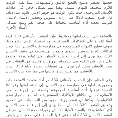
حجمها الصغير يسمح بالقطع الدقيق والمستهدف، مما يقلل الوقت
اللازم لمختلف المهام السنية. وهذا مهم بشكل خاص في عيادات
الأسنان المزدحمة، حيث يكون الوقت هو جوهر الأمر. علاوة على ذلك،
فإن قدرة المثقب 330 على إزالة التسوس وتحضير الأسنان لأعمال
الترميم تجعله أداة أساسية للحفاظ على صحة الفم ومنع مشاكل
الأسنان الأخرى.
بالإضافة إلى استخداماتها وفوائدها، فإن المثقب الأسناني 330 لديه
أيضًا القدرة على الابتكارات المستقبلية. مع استمرار تقدم التكنولوجيا،
سوف تتطور الأدوات المستخدمة في ممارسة طب الأسنان أيضًا. توجد
إمكانات كبيرة لتحسين التصميم والمواد المستخدمة في مثقب الأسنان
330، مما يؤدي إلى إجراءات طب الأسنان أكثر كفاءة ودقة. وعلاوة
على ذلك، فإن التقدم في استخدام الروبوتات وغيرها من التقنيات في
طب الأسنان يمكن أن يؤدي إلى تطبيقات جديدة لأداة 330 لطب
الأسنان، مما يوسع نطاق فائدتها في ممارسة طب الأسنان.
وفي الختام، فإن المثقب الأسناني 330 هو أداة متعددة الاستخدامات
وضرورية للغاية في ممارسة طب الأسنان. إن استخداماتها وفوائدها
العديدة تجعلها أداة أساسية لمجموعة واسعة من إجراءات طب
الأسنان، كما أن إمكاناتها للابتكارات المستقبلية هائلة. مع استمرار تقدم
التكنولوجيا، يمكننا أن نتوقع رؤية المزيد من التحسينات في تصميم
وتطبيق المثقب 330 للأسنان، مما يؤدي إلى إجراءات طب الأسنان
أكثر كفاءة ودقة. بالنسبة لأطباء الأسنان وخبراء صحة الأسنان، سيظل
المثقب الأسنان 330 أداة لا غنى عنها للحفاظ على صحة الفم وتوفير