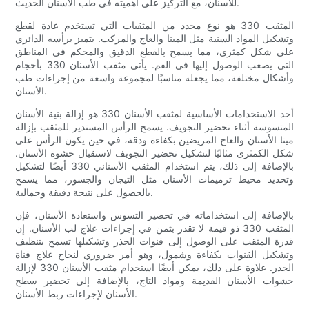
للأسنان، مع التركيز على أهميته في طب الأسنان الحديث.
المثقب 330 هو نوع محدد من المثقبات التي تستخدم عادة لقطع
وتشكيل المواد السنية مثل المينا والعاج والمركب. يتميز برأسه الدائري
على شكل كمثرى، مما يسمح بالقطع الدقيق والمحكم في المناطق
التي يصعب الوصول إليها في الفم. يأتي مثقب الأسنان 330 بأحجام
وأشكال مختلفة، مما يجعله مناسبًا لمجموعة واسعة من إجراءات طب
الأسنان.
أحد الاستخدامات الأساسية لمثقب الأسنان 330 هو إزالة بنية الأسنان
المتسوسة أثناء تحضير التجويف. يسمح الرأس المستدير للمثقب بإزالة
مينا الأسنان والعاج المريضين بكفاءة ودقة، في حين يكون الرأس على
شكل الكمثرى مثاليًا لتشكيل تحضير التجويف لاستقبال حشوة الأسنان.
بالإضافة إلى ذلك، يتم استخدام المثقب الأسناني 330 أيضًا لتشكيل
وتحديد محيط ترميمات الأسنان مثل التيجان والجسور، مما يسمح
بالحصول على نتيجة دقيقة وجمالية.
بالإضافة إلى استخداماته في تحضير التسوس واستعادة الأسنان، فإن
المثقب 330 ذو قيمة لا تقدر بثمن في إجراءات علاج لب الأسنان. إن
قدرة المثقب على الوصول إلى قنوات الجذر وتشكيلها تسمح بتنظيف
وتشكيل القنوات بكفاءة وشمول، وهو أمر ضروري لنجاح علاج قناة
الجذر. علاوة على ذلك، يمكن أيضًا استخدام مثقب الأسنان 330 لإزالة
حشوات الأسنان القديمة ومواد التاج، بالإضافة إلى تحضير سطح
الأسنان لإجراءات ربط الأسنان.