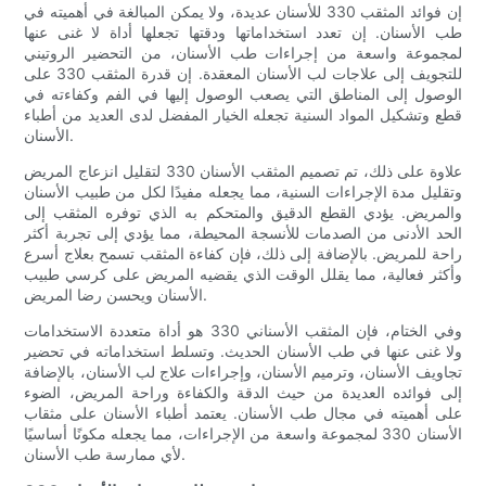
إن فوائد المثقب 330 للأسنان عديدة، ولا يمكن المبالغة في أهميته في
طب الأسنان. إن تعدد استخداماتها ودقتها تجعلها أداة لا غنى عنها
لمجموعة واسعة من إجراءات طب الأسنان، من التحضير الروتيني
للتجويف إلى علاجات لب الأسنان المعقدة. إن قدرة المثقب 330 على
الوصول إلى المناطق التي يصعب الوصول إليها في الفم وكفاءته في
قطع وتشكيل المواد السنية تجعله الخيار المفضل لدى العديد من أطباء
الأسنان.
علاوة على ذلك، تم تصميم المثقب الأسنان 330 لتقليل انزعاج المريض
وتقليل مدة الإجراءات السنية، مما يجعله مفيدًا لكل من طبيب الأسنان
والمريض. يؤدي القطع الدقيق والمتحكم به الذي توفره المثقب إلى
الحد الأدنى من الصدمات للأنسجة المحيطة، مما يؤدي إلى تجربة أكثر
راحة للمريض. بالإضافة إلى ذلك، فإن كفاءة المثقب تسمح بعلاج أسرع
وأكثر فعالية، مما يقلل الوقت الذي يقضيه المريض على كرسي طبيب
الأسنان ويحسن رضا المريض.
وفي الختام، فإن المثقب الأسناني 330 هو أداة متعددة الاستخدامات
ولا غنى عنها في طب الأسنان الحديث. وتسلط استخداماته في تحضير
تجاويف الأسنان، وترميم الأسنان، وإجراءات علاج لب الأسنان، بالإضافة
إلى فوائده العديدة من حيث الدقة والكفاءة وراحة المريض، الضوء
على أهميته في مجال طب الأسنان. يعتمد أطباء الأسنان على مثقاب
الأسنان 330 لمجموعة واسعة من الإجراءات، مما يجعله مكونًا أساسيًا
لأي ممارسة طب الأسنان.