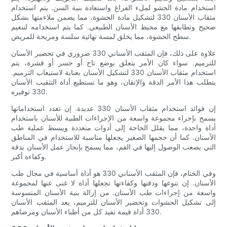
استخدام مادة الحشو لملء الفراغ واستعادة بنية السن. يتم استخدام
مثقاب الأسنان 330 لتشكيل مادة الحشوة، مما يضمن ملاءمتها بشكل
صحيح وتطابقها مع محيط الأسنان الطبيعي. كما يتم استخدامه لتنعيم
سطح الحشوة، مما يخلق لمسة نهائية سلسة ومريحة للمريض.
علاوة على ذلك، فإن المثقب الأسناني 330 ضروري في تحضير الأسنان
للترميم. سواء كان الأمر يتعلق بوضع تاج أو جسر أو قشرة، يتم
استخدام مثقاب الأسنان 330 لتشكيل الأسنان بعناية لاستيعاب الترميم.
يتطلب هذا الأمر الدقة والإتقان، وهو ما تستطيع أداة التثقيب الأسنان
330 توفيره.
إن فوائد استخدام مثقاب الأسنان 330 عديدة. إن تعدد استخداماتها
يسمح بإجراء مجموعة واسعة من الإجراءات الطبية للأسنان باستخدام
أداة واحدة، مما يقلل الحاجة إلى أدوات متعددة ويبسط عملية طب
الأسنان. كما أن حجمها الصغير يجعلها مناسبة للاستخدام في المناطق
التي يصعب الوصول إليها في الفم، مما يسمح بإنجاز عمل الأسنان بدقة
وكفاءة أكبر.
وفي الختام، فإن المثقب الأسناني 330 هو أداة أساسية في مجال طب
الأسنان. إن تنوعها ودقتها وكفاءتها تجعلها أداة لا غنى عنها لمجموعة
واسعة من إجراءات طب الأسنان. من إزالة بنية الأسنان المتسوسة
إلى تشكيل الحشوات وتحضير الأسنان للترميم، يعد المثقب الأسنان
330 أداة قيمة تفيد كل من أطباء الأسنان ومرضاهم.