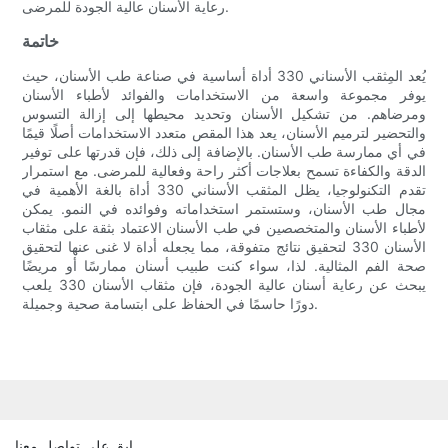
رعاية الأسنان عالية الجودة للمرضى.
خاتمة
يُعد المِثقب الأسناني 330 أداة أساسية في صناعة طب الأسنان، حيث
يوفر مجموعة واسعة من الاستخدامات والفوائد لأطباء الأسنان
ومرضاهم. من تشكيل الأسنان وتحديد محيطها إلى إزالة التسوس
والتحضير لترميم الأسنان، يعد هذا المقص متعدد الاستخدامات أصلًا قيمًا
في أي ممارسة طب الأسنان. بالإضافة إلى ذلك، فإن قدرتها على توفير
الدقة والكفاءة تسمح بعلاجات أكثر راحة وفعالية للمرضى. مع استمرار
تقدم التكنولوجيا، يظل المثقب الأسناني 330 أداة بالغة الأهمية في
مجال طب الأسنان، وستستمر استخداماته وفوائده في النمو. يمكن
لأطباء الأسنان والمتخصصين في طب الأسنان الاعتماد بثقة على مثقاب
الأسنان 330 لتحقيق نتائج متفوقة، مما يجعله أداة لا غنى عنها لتحقيق
صحة الفم المثالية. لذا، سواء كنت طبيب أسنان ممارسًا أو مريضًا
يبحث عن رعاية أسنان عالية الجودة، فإن مثقاب الأسنان 330 يلعب
دورًا حاسمًا في الحفاظ على ابتسامة صحية وجميلة.
ابق على تواصل معنا