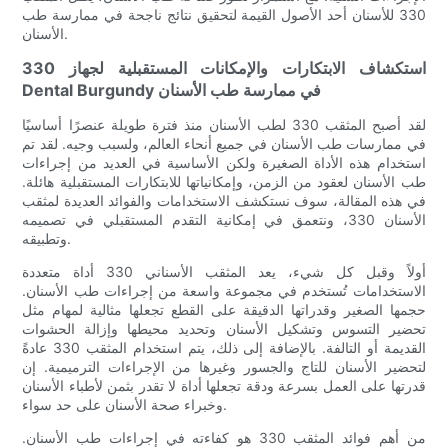
330 للأسنان أحد الأصول القيمة لتحقيق نتائج ناجحة في ممارسة طب
الأسنان.
استكشاف الابتكارات والإمكانات المستقبلية لجهاز 330
Dental Burgundy في ممارسة طب الأسنان
لقد أصبح المثقب 330 لطب الأسنان منذ فترة طويلة عنصرًا أساسيًا
في ممارسات طب الأسنان في جميع أنحاء العالم، ولسبب وجيه. لقد تم
استخدام هذه الأداة الصغيرة ولكن الأساسية في العديد من إجراءات
طب الأسنان لعقود من الزمن، وإمكانياتها للابتكارات المستقبلية هائلة.
في هذه المقالة، سوف نستكشف الاستخدامات والفوائد العديدة لمثقب
الأسنان 330، ونتعمق في إمكانية التقدم المستقبلي في تصميمه
وتطبيقه.
أولاً وقبل كل شيء، يعد المثقب الأسناني 330 أداة متعددة
الاستخدامات تُستخدم في مجموعة واسعة من إجراءات طب الأسنان.
حجمها الصغير وقدراتها الدقيقة على القطع تجعلها مثالية لمهام مثل
تحضير التسوس وتشكيل الأسنان وتحديد محيطها وإزالة الحشوات
القديمة أو التالفة. بالإضافة إلى ذلك، يتم استخدام المثقب 330 عادةً
لتحضير الأسنان للتاج والجسور وغيرها من الإجراءات الترميمية. إن
قدرتها على العمل بسرعة ودقة تجعلها أداة لا تقدر بثمن لأطباء الأسنان
وخبراء صحة الأسنان على حد سواء.
من أهم فوائد المثقب 330 هو كفاءته في إجراءات طب الأسنان.