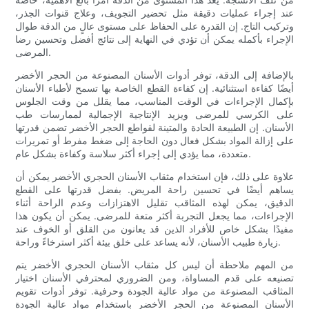
عند إجراء عمليات دقيقة مثل تحضير التجويف، وعلاج قنوات الجذر،
وتركيب التاج. إن القدرة على الحفاظ على مستوى عالٍ من الدقة طوال
الإجراء بأكمله يمكن أن تؤدي في النهاية إلى نتائج أفضل وتحسين رضا
المرضى.
بالإضافة إلى الدقة، توفر أدوات الأسنان المصنوعة من الحجر الأخضر
أيضًا كفاءة استثنائية. إن كفاءة القطع الخاصة بها تسمح لأطباء الأسنان
بإكمال الإجراءات في الوقت المناسب، مما يقلل من وقت الجلوس
على الكرسي للمرضى ويزيد الإنتاجية الإجمالية لممارسات طب
الأسنان. إن الطبيعة الحادة والمتينة لقواطع الحجر الأخضر تضمن قدرتها
على إزالة المواد بشكل فعال دون الحاجة إلى ضغط مفرط أو تمريرات
متعددة، مما يؤدي إلى إجراء أكثر سلاسة وكفاءة بشكل عام.
علاوة على ذلك، فإن استخدام مثقاب الأسنان الحجري الأخضر يمكن أن
يساهم أيضًا في تحسين راحة المريض. بفضل قدرتها على القطع
الدقيق، يمكن لهذه المثاقب تقليل الاهتزازات وعدم الراحة أثناء
الإجراءات، مما يجعل التجربة أكثر متعة للمرضى. يمكن أن يكون هذا
مفيدًا بشكل خاص للأفراد الذين قد يعانون من القلق أو الخوف عند
زيارة طبيب الأسنان، لأنه يساعد على خلق بيئة أكثر استرخاءً وراحة.
من المهم ملاحظة أن ليس كل مثقاب الأسنان الحجري الأخضر يتم
تصنيعه على قدم المساواة، ومن الضروري لمحترفي الأسنان اختيار
المثاقب المصنوعة من مواد عالية الجودة وحرفية. توفر أدوات تقويم
الأسنان المصنوعة من الحجر الأخضر باستخدام مواد عالية الجودة