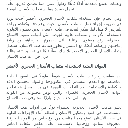
وتقنيات تصنيع متقدمة أداءً فائقًا وطول عمر، مما يضمن قدرتها على
تحمل قسوة ممارسة طب الأسنان اليومية.
وفي الختام، فإن استخدام مثقاب الأسنان الحجري الأخضر أحدث ثورة
في طريقة إجراء عمليات طب الأسنان، حيث يوفر دقة وكفاءة وراحة
للمريض لا مثيل لها. يمكن لمحترفي طب الأسنان الذين يعطون الأولوية
لاستخدام الأدوات والمعدات عالية الجودة، مثل أدوات تقويم الأسنان
الخضراء، رفع مستوى الرعاية التي يقدمونها لمرضاهم مع زيادة
إنتاجيتهم ورضاهم أيضًا. مع استمرار تطور صناعة طب الأسنان، ستظل
مثقاب الأسنان الحجري الأخضر بلا شك أصلًا قيمًا في تحقيق نتائج مثالية
في إجراءات طب الأسنان.
الفوائد البيئية لاستخدام مثقاب الأسنان الحجري الأخضر
لقد قطعت إجراءات طب الأسنان شوطًا طويلاً في العقود القليلة
الماضية، مع التقدم المستمر في التكنولوجيا والمواد لتحسين الدقة
والكفاءة والاستدامة. أحد التطورات المهمة في هذا المجال هو تطوير
أدوات الأسنان الحجرية الخضراء، والتي توفر مجموعة من الفوائد
البيئية التي تجعلها خيارًا بارزًا لمحترفي طب الأسنان.
تعتبر مثاقب الأسنان الحجرية الخضراء نوعًا من أدوات طب الأسنان
المستخدمة في قطع وتشكيل الأسنان والعظام أثناء الإجراءات الطبية
في طب الأسنان. تُصنع هذه المثاقب من نوع خاص من المواد الخزفية
المعروفة بمتانتها ووحدتها الاستثنائية. على عكس مثقاب الماس