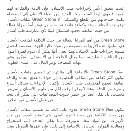
عندما يتعلق الأمر بإجراءات طب الأسنان، فإن الدقة والكفاءة لهما
أهمية قصوى. لهذا السبب يتجه العديد من أطباء الأسنان إلى استخدام
مثقاب الأسنان Green Stone لتلبية احتياجاتهم من القطع والتشكيل. لا
توفر هذه المثاقب دقة وكفاءة فائقة فحسب، بل توفر أيضًا مزايا فعالة
من حيث التكلفة تجعلها استثمارًا قيمًا لأي ممارسة طب أسنان.
من أهم المزايا الفعالة من حيث التكلفة لمثاقب الأسنان Green Stone
هي متانتها. هذه الأزيزات مصنوعة من مواد عالية الجودة مصممة لتحمل
قسوة إجراءات طب الأسنان. وهذا يعني أنها يمكن أن تدوم لفترة أطول
من المثاقب التقليدية، مما يقلل الحاجة إلى الاستبدال المتكرر وفي
نهاية المطاف يوفر المال على المدى الطويل.
بالإضافة إلى متانتها، تم تصميم مثقاب الأسنان Green Stone أيضًا
ليكون أكثر كفاءة من المثاقب التقليدية. إن حواف القطع الحادة والدقة
الفائقة تسمح لمحترفي طب الأسنان بإكمال الإجراءات بشكل أسرع
وبمزيد من الدقة. وهذا لا يوفر الوقت لكل من طبيب الأسنان والمريض
فحسب، بل يقلل أيضًا من خطر حدوث المضاعفات التي يمكن أن تنشأ
عن عمل الأسنان غير الدقيق.
علاوة على ذلك، تم تصميم مثقاب الأسنان Green Stone ليكون فعالاً
من حيث التكلفة من حيث تأثيره البيئي. يتم تصنيع العديد من هذه
الأزيزات من مواد معاد تدويرها، مما يقلل الحاجة إلى استخراج
ومعالجة الموارد الجديدة. بالإضافة إلى ذلك، فإن عمرها الطويل يعني