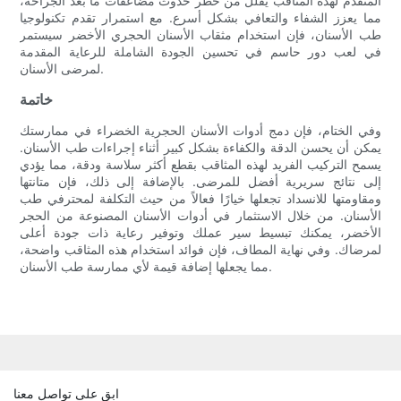
المتقدم لهذه المثاقب يقلل من خطر حدوث مضاعفات ما بعد الجراحة،
مما يعزز الشفاء والتعافي بشكل أسرع. مع استمرار تقدم تكنولوجيا
طب الأسنان، فإن استخدام مثقاب الأسنان الحجري الأخضر سيستمر
في لعب دور حاسم في تحسين الجودة الشاملة للرعاية المقدمة
لمرضى الأسنان.
خاتمة
وفي الختام، فإن دمج أدوات الأسنان الحجرية الخضراء في ممارستك
يمكن أن يحسن الدقة والكفاءة بشكل كبير أثناء إجراءات طب الأسنان.
يسمح التركيب الفريد لهذه المثاقب بقطع أكثر سلاسة ودقة، مما يؤدي
إلى نتائج سريرية أفضل للمرضى. بالإضافة إلى ذلك، فإن متانتها
ومقاومتها للانسداد تجعلها خيارًا فعالاً من حيث التكلفة لمحترفي طب
الأسنان. من خلال الاستثمار في أدوات الأسنان المصنوعة من الحجر
الأخضر، يمكنك تبسيط سير عملك وتوفير رعاية ذات جودة أعلى
لمرضاك. وفي نهاية المطاف، فإن فوائد استخدام هذه المثاقب واضحة،
مما يجعلها إضافة قيمة لأي ممارسة طب الأسنان.
ابق على تواصل معنا