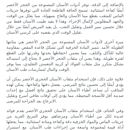
بالإضافة إلى الدقة، توفر أدوات الأسنان المصنوعة من الحجر الأخضر
أيضًا كفاءة استثنائية. تسمح الحافة القاطعة الحادة التي توفرها جزيئات
الماس للمثقب بقطع مينا الأسنان والعاج بسهولة، مما يقلل من الوقت
والجهد المطلوبين لإكمال الإجراء. وهذا لا يفيد طبيب الأسنان فقط من
خلال تحسين سير العمل وتقليل التعب، بل يفيد المريض أيضًا من خلال
تقليل الوقت الذي يقضيه على كرسي الأسنان.
ميزة أخرى لأدوات الأسنان المصنوعة من الحجر الأخضر هي متانتها
الطويلة الأمد. تتميز المادة الخزفية التي تشكل قاعدة المقص بمقاومة
عالية للتآكل والتلف، مما يضمن احتفاظها بحدتها وقدرتها على القطع
لفترة طويلة. وهذا يعني أن مثقاب الحجر الأخضر لا يحتاج إلى استبداله
بشكل متكرر مثل مثقاب الفولاذ أو كربيد التنغستن التقليدي، مما يوفر
الوقت والمال لممارسات طب الأسنان.
علاوة على ذلك، فإن استخدام مثقاب الأسنان الحجري الأخضر يمكن أن
يؤدي أيضًا إلى تحسين نتائج المرضى. بفضل دقتها وكفاءتها، يمكن لهذه
المثاقب أن تساعد أطباء الأسنان على تحقيق نتائج أفضل مع إحداث
صدمة أقل للأنسجة المحيطة، مما يؤدي إلى أوقات تعافي أسرع وتقليل
الانزعاج بعد الجراحة للمرضى.
وفي الختام، فإن استخدام مثقاب الأسنان الحجري الأخضر يقدم فوائد
عديدة لكل من أطباء الأسنان ومرضاهم. يوفر المزيج الفريد من
جزيئات الماس والمواد الخزفية دقة وكفاءة ومتانة استثنائية، مما يجعلها
أداة قيمة لمجموعة واسعة من إجراءات طب الأسنان. مع استمرار