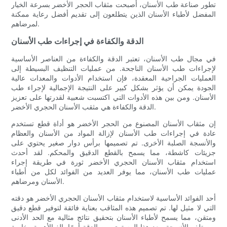
تطور صناعة طب الأسنان، أصبحت مثقاب الحجر الأخضر بسرعة الخيار
المفضل لأطباء الأسنان الذين يتطلعون إلى تقديم أفضل رعاية ممكنة
لمرضاهم.
الدقة والكفاءة في إجراءات طب الأسنان
في مجال طب الأسنان، تعتبر الدقة والكفاءة من العناصر الأساسية
لإجراءات طب الأسنان الناجحة. من عمليات التنظيف البسيطة إلى
العمليات الجراحية المعقدة، فإن استخدام الأدوات والمعدات عالية
الجودة يمكن أن يؤثر بشكل كبير على النتيجة الإجمالية لإجراء طب
الأسنان. ومن بين هذه الأدوات التي اكتسبت شعبية لقدرتها على تعزيز
الدقة والكفاءة هي مثقب الأسنان الحجري الأخضر.
إن مثقاب الأسنان المصنوع من الحجر الأخضر هو أداة قطع تستخدم
عادة في إجراءات طب الأسنان لإزالة المواد من الأسنان والعظام
والأنسجة الصلبة الأخرى. تم تصميمها برأس دوار صغير يحتوي على
جزيئات كاشطة، مما يسمح بالقطع الدقيق والمحكم. لقد أحدث
استخدام مثقاب الأسنان الحجري الأخضر ثورة في طريقة إجراء
عمليات طب الأسنان، مما يوفر العديد من الفوائد لكل من أطباء
الأسنان ومرضاهم.
أحد الفوائد الأساسية لاستخدام مثقاب الأسنان الحجري الأخضر هو دقته
التي لا مثيل لها. تم تصميم هذه المثاقب بعناية فائقة لتوفير قطع دقيق
ومتقن، مما يسمح لأطباء الأسنان بتحقيق نتائج مثالية مع الحد الأدنى
من تلف الأنسجة. يعد هذا المستوى من الدقة أمرًا بالغ الأهمية، خاصة