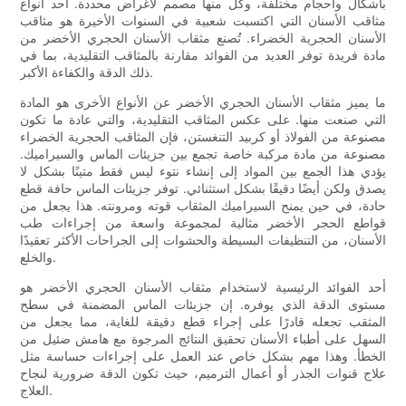
بأشكال وأحجام مختلفة، وكل منها مصمم لأغراض محددة. أحد أنواع
مثاقب الأسنان التي اكتسبت شعبية في السنوات الأخيرة هو مثاقب
الأسنان الحجرية الخضراء. تُصنع مثقاب الأسنان الحجري الأخضر من
مادة فريدة توفر العديد من الفوائد مقارنة بالمثاقب التقليدية، بما في
ذلك الدقة والكفاءة الأكبر.
ما يميز مثقاب الأسنان الحجري الأخضر عن الأنواع الأخرى هو المادة
التي صنعت منها. على عكس المثاقب التقليدية، والتي عادة ما تكون
مصنوعة من الفولاذ أو كربيد التنغستن، فإن المثاقب الحجرية الخضراء
مصنوعة من مادة مركبة خاصة تجمع بين جزيئات الماس والسيراميك.
يؤدي هذا الجمع بين المواد إلى إنشاء نتوء ليس فقط متينًا بشكل لا
يصدق ولكن أيضًا دقيقًا بشكل استثنائي. توفر جزيئات الماس حافة قطع
حادة، في حين يمنح السيراميك المثقاب قوته ومرونته. هذا يجعل من
قواطع الحجر الأخضر مثالية لمجموعة واسعة من إجراءات طب
الأسنان، من التنظيفات البسيطة والحشوات إلى الجراحات الأكثر تعقيدًا
والخلع.
أحد الفوائد الرئيسية لاستخدام مثقاب الأسنان الحجري الأخضر هو
مستوى الدقة الذي يوفره. إن جزيئات الماس المضمنة في سطح
المثقب تجعله قادرًا على إجراء قطع دقيقة للغاية، مما يجعل من
السهل على أطباء الأسنان تحقيق النتائج المرجوة مع هامش ضئيل من
الخطأ. وهذا مهم بشكل خاص عند العمل على إجراءات حساسة مثل
علاج قنوات الجذر أو أعمال الترميم، حيث تكون الدقة ضرورية لنجاح
العلاج.