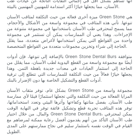
أنها تساهم بشكل أقل في إجمالي النفايات الناتجة عن عيادات طب
الأسنان، مما يجعلها خيارًا أكثر استدامة للمهنيين المهتمين بالبيئة.
ميزة أخرى فعالة من حيث التكلفة لمثاقب الأسنان Green Stone هي
تنوعها. تأتي هذه المثاقب في مجموعة واسعة من الأشكال والأحجام،
مما يسمح لمحترفي طب الأسنان باستخدامها في مجموعة متنوعة من
الإجراءات. وهذا يعني أن الممارسات يمكن أن تستثمر في مجموعة
واحدة من القواطع التي يمكن استخدامها لأغراض متعددة، مما يقلل
الحاجة إلى شراء وتخزين مجموعات متعددة من القواطع المتخصصة.
بالإضافة إلى تنوعها، فإن أدوات Green Stone Dental Burs متوافقة
أيضًا مع مجموعة واسعة من القطع اليدوية لطب الأسنان، مما يقلل من
الحاجة إلى استثمار العيادات في معدات جديدة باهظة الثمن. وهذا
يجعلها خيارًا فعالاً من حيث التكلفة للممارسات التي تتطلع إلى ترقية
أدوات القطع والتشكيل الخاصة بها دون الإضرار بالبنك.
بشكل عام، توفر مثقاب الأسنان Green Stone مجموعة واسعة من
المزايا الفعالة من حيث التكلفة والتي تجعلها استثمارًا قيمًا لأي ممارسة
طب الأسنان. بفضل متانتها وكفاءتها وأثرها البيئي وتعدد استخداماتها،
توفر هذه المثاقب تجربة قطع وتشكيل فائقة توفر في النهاية الوقت
والمال. من خلال اختيار Green Stone Dental Burs، يمكن لمحترفي
طب الأسنان التأكد من أنهم يقدمون أفضل رعاية ممكنة لمرضاهم مع
القيام في الوقت نفسه باستثمار سليم في نجاح ممارستهم على المدى
الطويل.