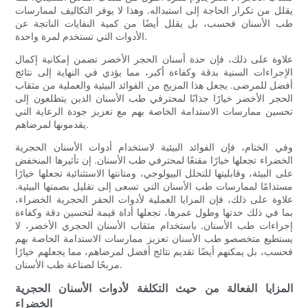
يقلل من تكرار الحاجة إلى استبداله. وهذا لا يوفر التكاليف لممارسات
طب الأسنان فحسب، بل يقلل أيضًا من كمية النفايات الناتجة عن
الأدوات التي تستخدم لمرة واحدة.
علاوة على ذلك، فإن حدة أسنان الحجر الأخضر تضمن إمكانية إكمال
الإجراءات السنية بدقة وكفاءة أكبر، مما يؤدي في النهاية إلى نتائج
أفضل للمرضى. يجعل هذا المزيج من الفوائد البيئية والعملية من مثقاب
الحجر الأخضر خيارًا جذابًا لمحترفي طب الأسنان الذين يتطلعون إلى
تحسين ممارسات الاستدامة الخاصة بهم مع تعزيز جودة الرعاية التي
يقدمونها لمرضاهم.
وفي الختام، فإن الفوائد البيئية لاستخدام أدوات الأسنان الحجرية
الخضراء تجعلها خيارًا مقنعًا لمحترفي طب الأسنان. إن تأثيرها المنخفض
على البيئة، وقابليتها للتحلل البيولوجي، ومتانتها الاستثنائية تجعلها خيارًا
مستدامًا لممارسات طب الأسنان التي تسعى إلى تقليل بصمتها البيئية.
علاوة على ذلك، فإن المزايا العملية لأدوات الحفر الحجرية الخضراء،
بما في ذلك حدتها وطول عمرها، تجعلها أداة قيمة لتحسين دقة وكفاءة
إجراءات طب الأسنان. باستخدام مثقاب الأسنان الحجري الأخضر، لا
يستطيع متخصصو طب الأسنان تعزيز ممارسات الاستدامة الخاصة بهم
فحسب، بل يمكنهم أيضًا تقديم نتائج أفضل لمرضاهم، مما يجعلهم خيارًا
مربحًا لصناعة طب الأسنان.
المزايا الفعالة من حيث التكلفة لأدوات الأسنان الحجرية
الخضراء