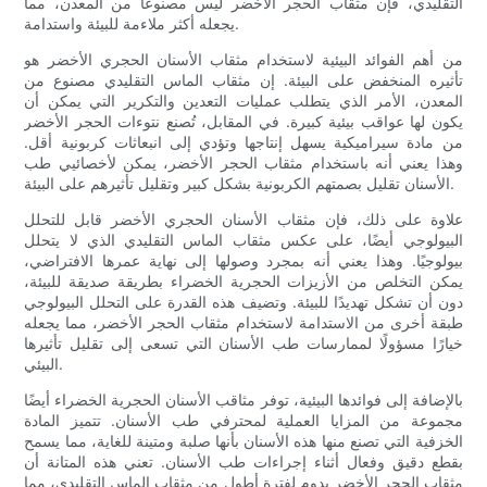
التقليدي، فإن مثقاب الحجر الأخضر ليس مصنوعًا من المعدن، مما
يجعله أكثر ملاءمة للبيئة واستدامة.
من أهم الفوائد البيئية لاستخدام مثقاب الأسنان الحجري الأخضر هو
تأثيره المنخفض على البيئة. إن مثقاب الماس التقليدي مصنوع من
المعدن، الأمر الذي يتطلب عمليات التعدين والتكرير التي يمكن أن
يكون لها عواقب بيئية كبيرة. في المقابل، تُصنع نتوءات الحجر الأخضر
من مادة سيراميكية يسهل إنتاجها وتؤدي إلى انبعاثات كربونية أقل.
وهذا يعني أنه باستخدام مثقاب الحجر الأخضر، يمكن لأخصائيي طب
الأسنان تقليل بصمتهم الكربونية بشكل كبير وتقليل تأثيرهم على البيئة.
علاوة على ذلك، فإن مثقاب الأسنان الحجري الأخضر قابل للتحلل
البيولوجي أيضًا، على عكس مثقاب الماس التقليدي الذي لا يتحلل
بيولوجيًا. وهذا يعني أنه بمجرد وصولها إلى نهاية عمرها الافتراضي،
يمكن التخلص من الأزيزات الحجرية الخضراء بطريقة صديقة للبيئة،
دون أن تشكل تهديدًا للبيئة. وتضيف هذه القدرة على التحلل البيولوجي
طبقة أخرى من الاستدامة لاستخدام مثقاب الحجر الأخضر، مما يجعله
خيارًا مسؤولًا لممارسات طب الأسنان التي تسعى إلى تقليل تأثيرها
البيئي.
بالإضافة إلى فوائدها البيئية، توفر مثاقب الأسنان الحجرية الخضراء أيضًا
مجموعة من المزايا العملية لمحترفي طب الأسنان. تتميز المادة
الخزفية التي تصنع منها هذه الأسنان بأنها صلبة ومتينة للغاية، مما يسمح
بقطع دقيق وفعال أثناء إجراءات طب الأسنان. تعني هذه المتانة أن
مثقاب الحجر الأخضر يدوم لفترة أطول من مثقاب الماس التقليدي، مما