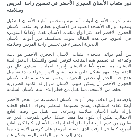
دور مثقاب الأسنان الحجري الأخضر في تحسين راحة المريض
وسلامته
تعتبر أدوات الأسنان أدوات أساسية يستخدمها أطباء الأسنان لتشكيل
وتنظيف وإزالة الأنسجة الصلبة في الأسنان والعظام. يعد مثقب الأسنان
الحجري الأخضر أحد أكثر أنواع مثقبات الأسنان تقدمًا وكفاءةً المتوفرة
في السوق. في هذه المقالة سوف نستكشف دور أدوات الأسنان
الحجرية الخضراء في تحسين راحة المريض وسلامته.
من أهم فوائد استخدام مثقاب الأسنان الحجري الأخضر هو دقته
وكفاءته. تم تصميم هذه المثاقب لتوفير القطع والتشكيل الدقيق لبنية
الأسنان، مما يسمح لأطباء الأسنان بإجراء العمليات بمستوى عالٍ من
الدقة. وهذا مهم بشكل خاص عندما يتعلق الأمر بإجراءات دقيقة مثل
علاج قناة الجذر أو تحضير التجويف. يضمن استخدام مثقاب الأسنان
الحجري الأخضر أن يتمكن طبيب الأسنان من إزالة الكمية الضرورية
فقط من الأنسجة، مما يقلل من خطر إتلاف بنية الأسنان السليمة.
بالإضافة إلى الدقة، توفر أدوات الأسنان المصنوعة من الحجر الأخضر
أيضًا كفاءة استثنائية. يسمح تصميمها المتطور وحواف القطع الحادة
بإزالة مادة الأسنان بسلاسة وسرعة، مما يقلل من وقت العلاج
الإجمالي. يمكن أن يكون هذا مفيدًا بشكل خاص للمرضى الذين قد
يعانون من عدم الراحة أو القلق أثناء إجراءات الأسنان. كلما كان العلاج
أسرع، كلما قل الوقت الذي يقضيه المريض على كرسي الأسنان، مما
يؤدي إلى تحسين الراحة والرضا بشكل عام.