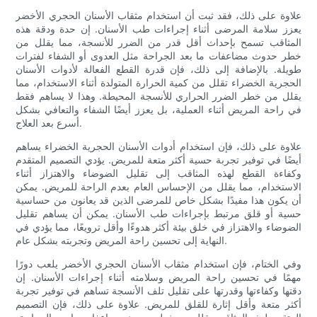
علاوة على ذلك، فقد ثبت أن استخدام مثقاب الأسنان الحجري الأخضر
يعزز سلامة المرضى أثناء إجراءات طب الأسنان. إن حدة ودقة هذه
المثاقب تسمح بإحداث أقل قدر من الضرر للأنسجة، مما يقلل من
خطر حدوث مضاعفات ما بعد الجراحة مثل العدوى أو الشفاء لفترات
طويلة. بالإضافة إلى ذلك، فإن قدرة القطع الفعالة لأدوات الأسنان
الحجرية الخضراء تقلل من كمية الحرارة المتولدة أثناء الاستخدام، مما
يقلل من خطر الضرر الحراري للأنسجة المحيطة. وهذا لا يساهم فقط
في راحة المريض أثناء العملية، بل يعزز أيضًا الشفاء والتعافي بشكل
أسرع بعد العلاج.
علاوة على ذلك، فإن استخدام أدوات الأسنان الحجرية الخضراء يساهم
أيضًا في توفير تجربة حسية أكثر متعة للمريض. يؤدي التصميم المتقدم
وكفاءة القطع لهذه المثاقب إلى تقليل الضوضاء والاهتزاز أثناء
الاستخدام، مما يقلل من الإحساس العام بعدم الراحة للمريض. يمكن
أن يكون هذا مفيدًا بشكل خاص للمرضى الذين قد يعانون من حساسية
حسية أو قلق مرتبط بإجراءات طب الأسنان. يمكن أن يساهم تقليل
الضوضاء والاهتزاز في خلق بيئة أكثر هدوءًا وأقل ترويعًا، مما يؤدي في
النهاية إلى تحسين راحة المريض وتجربته بشكل عام.
وفي الختام، فإن استخدام مثقاب الأسنان الحجري الأخضر يلعب دورًا
مهمًا في تحسين راحة المريض وسلامته أثناء إجراءات الأسنان. إن
دقتها وكفاءتها وقدرتها على تقليل تلف الأنسجة تساهم في توفير تجربة
أكثر متعة وأقل إثارة للقلق للمريض. علاوة على ذلك، فإن التصميم