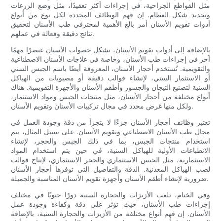
مثل القواطع الجراحية، في إجراءات أكثر تعقيدًا، مثل وضع الزرعات
وتحديد شكل العظام. إن فهم الوظائف المحددة لكل نوع من أنواع
أدوات تقويم الأسنان أمر بالغ الأهمية لمحترفي طب الأسنان لتحقيق
نتائج دقيقة وفعالة في عملهم.
بالإضافة إلى أدوات تقويم الأسنان، تشكل حصوات الأسنان عنصرًا مهمًا
آخر في إجراءات طب الأسنان، وخاصة في علاجات الأسنان الاصطناعية
والتقويمية. تُستخدم أحجار الأسنان، المعروفة أيضًا باسم الجبس السني
أو الاستثمار السني، لإنشاء قوالب دقيقة أو مصبوبات من الهياكل
السنية لتصنيع التيجان والجسور وأطقم الأسنان والأجهزة التقويمية. هناك
أنواع مختلفة من أحجار الأسنان، مثل منتجات الجبس ومواد الاستثمار،
ولكل منها غرض محدد في مجال تركيبات الأسنان وتقويم الأسنان.
تعتبر وظائف أحجار الأسنان جزءًا لا يتجزأ من دقة وجودة العمل في
مجال طب الأسنان الاصطناعي وتقويم الأسنان. على سبيل المثال، يتم
استخدام منتجات الجبس، بما في ذلك الجبس والحجر، لإنشاء
الانطباعات الأولية للهياكل السنية، في حين يتم استخدام المواد
الاستثمارية، مثل الجبس الاستثماري والحجر الاستثماري، لإنتاج قوالب
لصب الهياكل المعدنية. الدقة والتفاصيل التي توفرها أحجار الأسنان
ضرورية لإنشاء أطقم الأسنان وأجهزة تقويم الأسنان المناسبة والجميلة.
وفي الختام، تلعب الأزيزات والحجارة السنية دورًا حيويًا في مختلف
إجراءات طب الأسنان، حيث تؤثر على دقة وكفاءة وجودة عمل
الأسنان. إن فهم أنواع مختلفة من الأزيزات والحجارة السنية، بالإضافة