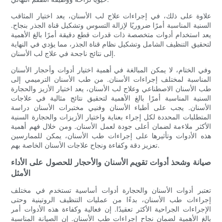
علاوة على ذلك، في إجراءات علاج لب الأسنان، يعد اختيار المثاقب
السنية المناسبة أمرًا ضروريًا لإزالة التسوس وتشكيل قناة الجذر بنجاح.
يعد استخدام أدوات متخصصة ذات قدرات قطع دقيقة أمرًا بالغ الأهمية
لتحقيق التنظيف الشامل وتشكيل نظام قناة الجذر، مما يؤدي في النهاية
إلى نتائج ناجحة في علاج لب الأسنان.
وفي الختام، لا يمكن المبالغة في أهمية اختيار أدوات وأحجار الأسنان
المناسبة لمختلف إجراءات الأسنان. من طب الأسنان الترميمي إلى
طب الأسنان الاصطناعي وعلاج لب الأسنان، يعد اختيار الأزيز والحجارة
السنية المناسبة أمرًا بالغ الأهمية لتحقيق نتائج مثالية في علاجات
الأسنان. يجب على أطباء الأسنان وفنيي مختبرات الأسنان دراسة
المتطلبات المحددة لكل إجراء بعناية واختيار الأزيزات والحجارة السنية
الأكثر ملاءمة لضمان أعلى جودة لعمل الأسنان. ومن خلال فهم أهمية
هذه الأدوات وتأثيرها على إجراءات طب الأسنان، يمكن للممارسين
تعزيز دقة وكفاءة ونجاح علاجات الأسنان الخاصة بهم.
صيانة وشحذ أدوات تقويم الأسنان والأحجار للحصول على الأداء
الأمثل
تعتبر أدوات الأسنان والحجارة أدوات أساسية تستخدم في مختلف
إجراءات طب الأسنان، بدءًا من عمليات التنظيف الروتينية وحتى
الإجراءات الجراحية الأكثر تعقيدًا. إن فعالية وكفاءة هذه الأدوات أمر
بالغ الأهمية لضمان نجاح إجراءات طب الأسنان. إن الصيانة المناسبة