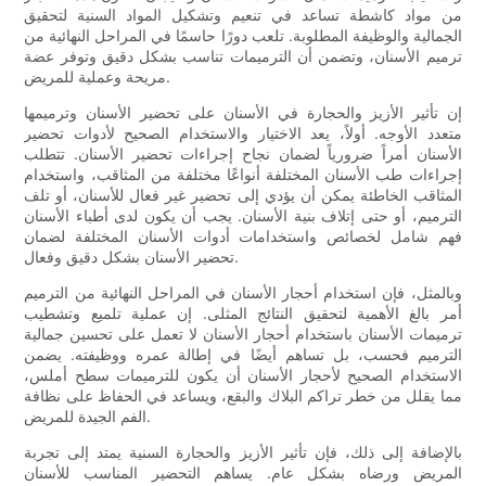
من مواد كاشطة تساعد في تنعيم وتشكيل المواد السنية لتحقيق
الجمالية والوظيفة المطلوبة. تلعب دورًا حاسمًا في المراحل النهائية من
ترميم الأسنان، وتضمن أن الترميمات تناسب بشكل دقيق وتوفر عضة
مريحة وعملية للمريض.
إن تأثير الأزيز والحجارة في الأسنان على تحضير الأسنان وترميمها
متعدد الأوجه. أولاً، يعد الاختيار والاستخدام الصحيح لأدوات تحضير
الأسنان أمراً ضرورياً لضمان نجاح إجراءات تحضير الأسنان. تتطلب
إجراءات طب الأسنان المختلفة أنواعًا مختلفة من المثاقب، واستخدام
المثاقب الخاطئة يمكن أن يؤدي إلى تحضير غير فعال للأسنان، أو تلف
الترميم، أو حتى إتلاف بنية الأسنان. يجب أن يكون لدى أطباء الأسنان
فهم شامل لخصائص واستخدامات أدوات الأسنان المختلفة لضمان
تحضير الأسنان بشكل دقيق وفعال.
وبالمثل، فإن استخدام أحجار الأسنان في المراحل النهائية من الترميم
أمر بالغ الأهمية لتحقيق النتائج المثلى. إن عملية تلميع وتشطيب
ترميمات الأسنان باستخدام أحجار الأسنان لا تعمل على تحسين جمالية
الترميم فحسب، بل تساهم أيضًا في إطالة عمره ووظيفته. يضمن
الاستخدام الصحيح لأحجار الأسنان أن يكون للترميمات سطح أملس،
مما يقلل من خطر تراكم البلاك والبقع، ويساعد في الحفاظ على نظافة
الفم الجيدة للمريض.
بالإضافة إلى ذلك، فإن تأثير الأزيز والحجارة السنية يمتد إلى تجربة
المريض ورضاه بشكل عام. يساهم التحضير المناسب للأسنان