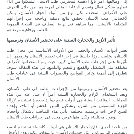
إلى وظائفها، أمر بالغ الأهمية لمحترفي طب الأسنان ليتمكنوا من أداء
عملهم بشكل فعال وتقديم الرعاية المثلى لمرضاهم. من خلال التعرف
على الأغراض المحددة لكل نوع من أنواع أحجار الأسنان، يمكن
لأخصائيي طب الأسنان تحقيق نتائج دقيقة وناجحة في إجراءاتهم
المتعلقة بالأسنان، مما يساهم في نهاية المطاف في الصحة الفموية
العامة ورفاهية مرضاهم.
تأثير الأزيز والحجارة السنية على تحضير الأسنان وترميمها
تعتبر أدوات الأسنان والحصى من الأدوات الأساسية في مجال طب
الأسنان، وتلعب دورًا حاسمًا في إجراءات تحضير الأسنان وترميمها. إن
تأثيرها على إجراءات طب الأسنان كبير، حيث يتم استخدامها لأغراض
مختلفة مثل التشكيل والقطع والتنعيم والتلميع. في هذه المقالة سوف
نتطرق إلى أهمية وتأثير القواطع والحصوات السنية في عيادات طب
الأسنان.
يعد تحضير الأسنان وترميمها من الإجراءات الهامة في طب الأسنان،
ويعد استخدام الأزلام والحجارة السنية أمراً لا غنى عنه في هذه
العمليات. المثاقب السنية هي أدوات قطع دوارة صغيرة تستخدم لإزالة
الجزء المتسوس من السن، وتشكيل السن للحشو أو التاج، وإعداد
السن لإجراءات ترميمية مختلفة. تأتي هذه المثاقب بأشكال وأحجام
ومواد مختلفة، ولكل منها غرض محدد في إجراءات طب الأسنان.
من ناحية أخرى، فإن أحجار الأسنان هي أدوات كاشطة تستخدم لتلميع
وتشطيب الترميمات، مثل حشوات الأسنان والتيجان. تتكون هذه الأحجار