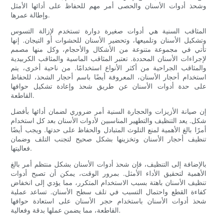
وشحذ أدوات الأسنان والحصى أمر مهم للحفاظ على أدائها الأمثل
وإطالة عمرها.
المثاقب السنية هي أدوات صغيرة دوارة تستخدم لإزالة التسوس
وتشكيل الأسنان وتلميعها، وتحضير الأسنان للحشوات أو التيجان. إنها
تأتي في مجموعة متنوعة من الأشكال والأحجام، وكل منها مصمم
لإجراءات الأسنان المحددة. تعتبر المثاقب الماسية والمثاقب الكربيدية
والمثاقب الجراحية من أكثر الأنواع استخدامًا. من ناحية أخرى، يتم
استخدام أحجار الأسنان، المعروفة أيضًا باسم أحجار الشحذ، للحفاظ
على حدة أدوات الأسنان عن طريق شحذ وإعادة تشكيل حوافها
القاطعة.
إن صيانة الأزيزات والحجارة السنية أمر ضروري لضمان أدائها بأفضل
شكل. يعد التنظيف والتطهير المناسبين لأدوات الأسنان بعد كل استخدام
أمرًا بالغ الأهمية لمنع التلوث المتبادل والحفاظ على حدتها. ويجب أيضًا
تنظيف أحجار الأسنان وتخزينها بشكل صحيح لتجنب التلف وضمان
فعاليتها.
بالإضافة إلى التنظيف، فإن شحذ أدوات الأسنان بشكل منتظم أمر بالغ
الأهمية لتحقيق الأداء الأمثل. بمرور الوقت، يمكن أن تصبح أدوات
تنظيف الأسنان باهتة بسبب الاستخدام المتكرر، مما يؤدي إلى انخفاض
كفاءة القطع واحتمال التسبب في تلف سطح الأسنان. تساعد عملية
شحذ أدوات الأسنان باستخدام حجر الأسنان على استعادة حوافها
القاطعة، مما يضمن عملها بدقة وفعالية.