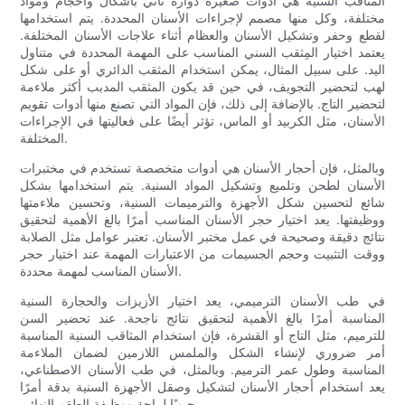
المثاقب السنية هي أدوات صغيرة دوارة تأتي بأشكال وأحجام ومواد
مختلفة، وكل منها مصمم لإجراءات الأسنان المحددة. يتم استخدامها
لقطع وحفر وتشكيل الأسنان والعظام أثناء علاجات الأسنان المختلفة.
يعتمد اختيار المِثقب السني المناسب على المهمة المحددة في متناول
اليد. على سبيل المثال، يمكن استخدام المثقب الدائري أو على شكل
لهب لتحضير التجويف، في حين قد يكون المثقب المدبب أكثر ملاءمة
لتحضير التاج. بالإضافة إلى ذلك، فإن المواد التي تصنع منها أدوات تقويم
الأسنان، مثل الكربيد أو الماس، تؤثر أيضًا على فعاليتها في الإجراءات
المختلفة.
وبالمثل، فإن أحجار الأسنان هي أدوات متخصصة تستخدم في مختبرات
الأسنان لطحن وتلميع وتشكيل المواد السنية. يتم استخدامها بشكل
شائع لتحسين شكل الأجهزة والترميمات السنية، وتحسين ملاءمتها
ووظيفتها. يعد اختيار حجر الأسنان المناسب أمرًا بالغ الأهمية لتحقيق
نتائج دقيقة وصحيحة في عمل مختبر الأسنان. تعتبر عوامل مثل الصلابة
ووقت التثبيت وحجم الجسيمات من الاعتبارات المهمة عند اختيار حجر
الأسنان المناسب لمهمة محددة.
في طب الأسنان الترميمي، يعد اختيار الأزيزات والحجارة السنية
المناسبة أمرًا بالغ الأهمية لتحقيق نتائج ناجحة. عند تحضير السن
للترميم، مثل التاج أو القشرة، فإن استخدام المثاقب السنية المناسبة
أمر ضروري لإنشاء الشكل والملمس اللازمين لضمان الملاءمة
المناسبة وطول عمر الترميم. وبالمثل، في طب الأسنان الاصطناعي،
يعد استخدام أحجار الأسنان لتشكيل وصقل الأجهزة السنية بدقة أمرًا
حيويًا لراحة ووظيفة الطقم النهائي.