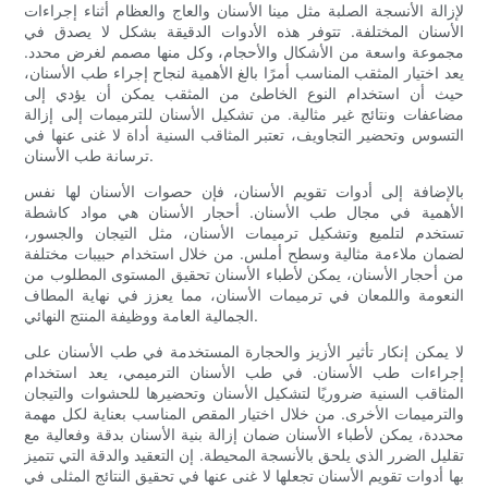
لإزالة الأنسجة الصلبة مثل مينا الأسنان والعاج والعظام أثناء إجراءات
الأسنان المختلفة. تتوفر هذه الأدوات الدقيقة بشكل لا يصدق في
مجموعة واسعة من الأشكال والأحجام، وكل منها مصمم لغرض محدد.
يعد اختيار المثقب المناسب أمرًا بالغ الأهمية لنجاح إجراء طب الأسنان،
حيث أن استخدام النوع الخاطئ من المثقب يمكن أن يؤدي إلى
مضاعفات ونتائج غير مثالية. من تشكيل الأسنان للترميمات إلى إزالة
التسوس وتحضير التجاويف، تعتبر المثاقب السنية أداة لا غنى عنها في
ترسانة طب الأسنان.
بالإضافة إلى أدوات تقويم الأسنان، فإن حصوات الأسنان لها نفس
الأهمية في مجال طب الأسنان. أحجار الأسنان هي مواد كاشطة
تستخدم لتلميع وتشكيل ترميمات الأسنان، مثل التيجان والجسور،
لضمان ملاءمة مثالية وسطح أملس. من خلال استخدام حبيبات مختلفة
من أحجار الأسنان، يمكن لأطباء الأسنان تحقيق المستوى المطلوب من
النعومة واللمعان في ترميمات الأسنان، مما يعزز في نهاية المطاف
الجمالية العامة ووظيفة المنتج النهائي.
لا يمكن إنكار تأثير الأزيز والحجارة المستخدمة في طب الأسنان على
إجراءات طب الأسنان. في طب الأسنان الترميمي، يعد استخدام
المثاقب السنية ضروريًا لتشكيل الأسنان وتحضيرها للحشوات والتيجان
والترميمات الأخرى. من خلال اختيار المقص المناسب بعناية لكل مهمة
محددة، يمكن لأطباء الأسنان ضمان إزالة بنية الأسنان بدقة وفعالية مع
تقليل الضرر الذي يلحق بالأنسجة المحيطة. إن التعقيد والدقة التي تتميز
بها أدوات تقويم الأسنان تجعلها لا غنى عنها في تحقيق النتائج المثلى في