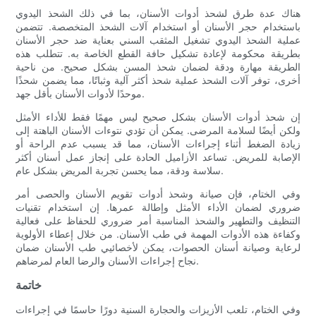
هناك عدة طرق لشحذ أدوات الأسنان، بما في ذلك الشحذ اليدوي
باستخدام حجر الأسنان أو استخدام آلات الشحذ المتخصصة. تتضمن
عملية الشحذ اليدوي تشغيل المثقب السني بعناية ضد حجر الأسنان
بطريقة محكومة لإعادة تشكيل حافة القطع الخاصة به. تتطلب هذه
الطريقة مهارة ودقة لضمان شحذ المسن بشكل صحيح. من ناحية
أخرى، توفر آلات الشحذ عملية شحذ أكثر آلية وثباتًا، مما يضمن شحذًا
موحدًا لأدوات الأسنان بأقل جهد.
إن شحذ أدوات الأسنان بشكل صحيح ليس مهمًا فقط للأداء الأمثل
ولكن أيضًا لسلامة المرضى. يمكن أن تؤدي نتوءات الأسنان الباهتة إلى
زيادة الضغط أثناء إجراءات الأسنان، مما قد يسبب عدم الراحة أو
الإصابة للمريض. تساعد الأزاميل الحادة على إنجاز عمل أسنان أكثر
سلاسة ودقة، مما يحسن تجربة المريض بشكل عام.
وفي الختام، فإن صيانة وشحذ أدوات تقويم الأسنان والحصى أمر
ضروري لضمان الأداء الأمثل وإطالة عمرها. إن استخدام تقنيات
التنظيف والتطهير والشحذ المناسبة أمر ضروري للحفاظ على فعالية
وكفاءة هذه الأدوات المهمة في طب الأسنان. من خلال إعطاء الأولوية
لرعاية وصيانة أسنان الحصوات، يمكن لأخصائيي طب الأسنان ضمان
نجاح إجراءات الأسنان والرضا العام لمرضاهم.
خاتمة
وفي الختام، تلعب الأزيزات والحجارة السنية دورًا حاسمًا في إجراءات