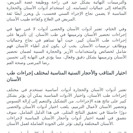
والترميمات النهائية بشكل جيد في راحة ووظيفة عضة المريض،
بالإضافة إلى جماليات ابتسامته. إن استخدام أدوات الأسنان والحجارة
المناسبة لا يضمن نجاح الإجراء السني فحسب، بل ويعزز أيضًا ثقة
المريض في العلاج وكفاءة طبيب الأسنان.
وفي الختام، تعتبر أدوات الأسنان والحصى أدوات لا غنى عنها في
إجراءات تحضير الأسنان وترميمها في طب الأسنان. إن تأثيرها على
إجراءات طب الأسنان كبير، حيث أنها تساهم في نجاح وجماليات
ووظائف ترميمات الأسنان. يجب أن يكون لدى أطباء الأسنان فهم
شامل لخصائص واستخدامات الأزيز والحجارة السنية لضمان تحضير
الأسنان وترميمها بشكل دقيق وفعال، مما يؤدي في النهاية إلى تحسين
رضا المرضى وصحة الفم.
اختيار المثاقب والأحجار السنية المناسبة لمختلف إجراءات طب
الأسنان
تعتبر أدوات الأسنان والحجارة أدوات أساسية تستخدم في مختلف
إجراءات طب الأسنان، واختيار الأدوات المناسبة يمكن أن يؤثر بشكل
كبير على نتائج هذه الإجراءات. من التشكيل والتنعيم إلى إزالة التسوس
وتحضير الأسنان لأعمال الترميم، يلعب اختيار أدوات الأسنان والحصى
دورًا حاسمًا في تحقيق النتائج المثلى. في هذا الدليل الشامل، سوف
نتعمق في أهمية اختيار أدوات وأحجار الأسنان المناسبة لإجراءات
الأسنان المختلفة وكيف تؤثر على الجودة الشاملة لعمل الأسنان.