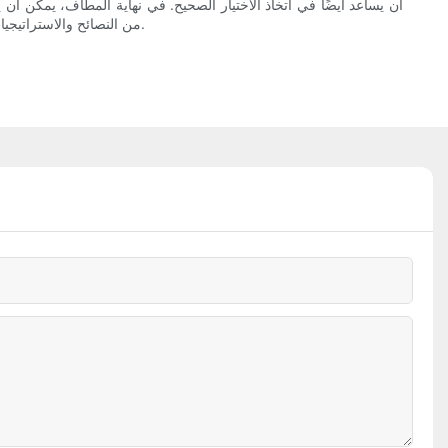
أن يساعد أيضًا في اتخاذ الاختيار الصحيح. في نهاية المطاف، يمكن أ
من النصائح والاستراتيجيات الموضحة في هذا الدليل، يمكن لمحترفي الأسنان اختيار مثقاب الأسنان 7901 المثالي بثقة لتلبية احتياجاتهم المحددة وتقديم رعاية استثنائية لمرضاهم.