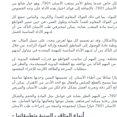
عندما يتعلق الأمر باختيار مثقب الأسنان، هناك العديد من العوامل التي يجب مراعاتها بعناية لضمان اختيار الأداة المناسبة لهذه المهمة. ينطبق هذا بشكل خاص عندما يتعلق الأمر بمثقب الأسنان 7901، وهو خيار شائع بين
الأسنان من مجموعة متنوعة من المواد، بما في ذلك الفولاذ المقاوم للصدأ، والكربيد، والماس. تتمتع كل
من الفولاذ المقاوم للصدأ بالمتانة وطول العمر، في حين تتميز القواطع
ل دراسة مادة المثقب بعناية، يمكن لمحترفي طب الأسنان التأكد من أن
لديهم الأداة المناسبة للعمل.
 بمجموعة واسعة من الأحجام والأشكال، وقد تم تصميم كل منها لغرض محدد. على سبيل المثال، تعد
طية عادةً للوصول إلى المناطق الضيقة وإزالة المواد الزائدة. من خلال
الأسنان 7901. تم تصميم القواطع المختلفة للعمل بسرعات مختلفة، ومن المهم أن تتناسب القواطع مع قدرات القطعة اليدوية. إن
خدام المثقب بسرعة غير صحيحة يمكن أن يؤدي إلى ضعف الأداء وإلحاق الضرر المحتمل بالمثقب والعمل السني. عند اختيار مثقب الأسنان 7901، من المهم التأكد من توافقه مع القطعة اليدوية المستخدمة، والنظر في
متطلبات السرعة والطاقة اللازمة للإجراء المقصود.
 7901. تتميز هذه المثقبة بتنوعها وفعاليتها، مما يجعلها خيارًا شائعًا بين أطباء الأسنان. إن تصميمها المتين وحدتها يجعلها مناسبة
ل الأسنان الأكثر تعقيدًا. تم تصميم المثقب الأسناني 7901 أيضًا لتحقيق الأداء الأمثل، مما يسمح بالقطع السلس والفعال مع الحد الأدنى من الاهتزاز. يمكن أن
وفي الختام، يعد اختيار مثقب الأسنان المناسب أمراً ضرورياً لضمان نجاح وفعالية إجراءات طب الأسنان. عندما يتعلق الأمر باختيار مثقب الأسنان 7901، من المهم النظر بعناية في عوامل مثل المادة والحجم والشكل
فضل رعاية ممكنة لمرضاهم. بفضل تنوعها وفعاليتها وأدائها الشامل، تعد
- أنواع المثاقب السنية وتطبيقاتها