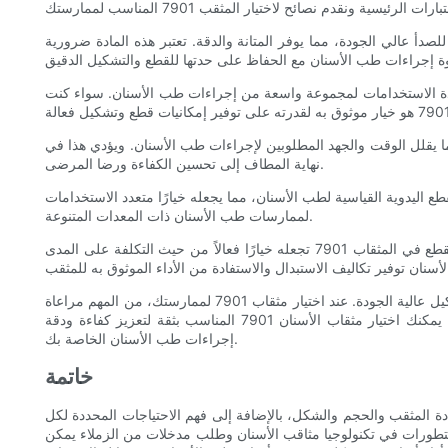
 مثقب الأسنان هو المادة المصنوعة منها. عادةً ما يتم تصنيع مثقب الأسنان 7901 من الفولاذ المقاوم للصدأ عالي الجودة، مما يوفر المتانة والدقة. تعتبر هذه المادة ضرورية
 7901 بحجمها المتوسط وشكلها الدائري، مما يجعلها متعددة الاستخدامات لمجموعة واسعة من إجراءات طب الأسنان. سواء كنت
حان بقطع سلس ودقيق، مما يقلل الوقت والجهد المطلوبين لإجراءات طب الأسنان. ويؤدي هذا في
نهاية المطاف إلى تحسين الكفاءة ورضا المرضى.
طعة اليدوية للأسنان المتوافقة معه. تم تصميم المثقب 7901 ليكون متوافقًا مع معظم القطع اليدوية القياسية لطب الأسنان، مما يجعله خيارًا متعدد الاستخدامات
لممارسات طب الأسنان ذات المعدات المتنوعة.
علاوة على ذلك، من المهم أن نأخذ في الاعتبار تكلفة وقيمة المثقب 7901. على الرغم من أن الاستثمار الأولي قد يبدو كبيرًا، إلا أن المتانة وكفاءة القطع في المثقاب 7901 تجعله خيارًا فعالاً من حيث التكلفة على المدى
وفي الختام، يعد مثقاب الأسنان 7901 خيارًا متعدد الاستخدامات وموثوقًا به لممارسات طب الأسنان التي تتطلع إلى الاستثمار في قدرات القطع والتشكيل عالية الجودة. عند اختيار مثقاب 7901 لممارستك، من المهم مراعاة
المادة والحجم والشكل وكفاءة القطع والتوافق والتكلفة لضمان اختيار أفضل ما يناسب احتياجاتك المحددة. من خلال أخذ هذه العوامل في الاعتبار، يمكنك اختيار مثقاب الأسنان 7901 المناسب بثقة لتعزيز كفاءة ودقة
إجراءات طب الأسنان الخاصة بك.
خاتمة
ر في عوامل مثل مادة المثقب والحجم والشكل، بالإضافة إلى فهم الاحتياجات المحددة لكل
التطورات في تكنولوجيا مثاقب الأسنان وطلب مدخلات من الزملاء يمكن