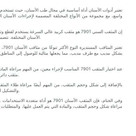
إن المثقب السني 7901 هو مثقب كربيد عالي السرعة 
الأسنان المختلفة. تتضمن الأنواع الأكثر شيوعًا من أدوات ثقب الأسنان 7901 أدوات ثقب مستديرة، وأخرى مخروطية مقلوبة، وأخرى ذات شق مستقيم، وثالثة ذات شق مدبب.
تعت
بشكل مدبب مع طرف مدبب، مما يجعلها مثالية للوصول إلى المناطق 
عند اختيار المثقب 7901 المناسب لإجراء معين، من ال
مثقب دائري أو مثقب مخروطي مقلوب لإزالة الأنسجة المتحللة وتشكيل التجويف، في حين يمكن استخدام مثقب الشق المستقيم لإنهاء وتحسين جدران التجويف.
بالإضافة إلى شكل وحجم المثقب، من المهم أيضًا مراعاة طلاء المثقب
والتشكيل للأغراض العامة. تعتبر المثاقب ذات الحبيبات الدقيقة مثالية للتشطيب والتلميع، في حين تكون المثاقب ذات الحبيبات الخشنة مناسبة لإزالة المواد بسرعة.
مراعاة شكل وحجم المثقب، والمادة التي يتم العمل عليها، والمتطلبات ا