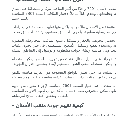
تعتبر أدوات الأسنان أداة أساسية في مجال طب الأسنان، حيث تستخدم في مجموعة متنوعة من التطبيقات بما في ذلك القطع والتشكيل والتلميع. يُعد مثقب الأسنان 7901 واحدًا من أكثر المثاقب تنوعًا واستخدامًا على نطاق
واسع، مع مجموعة من الأنواع المختلفة المصممة لإجراءات الأسنان المحددة. في هذه المقالة، سوف نستكشف الأنواع المختلفة من المثاقب السنية وتطبيقاتها، ونقدم دليلاً شاملاً لاختيار المثاقب السنية 7901 المناسبة
لممارستك.
 مجموعة متنوعة من الأشكال والأحجام، ولكل منها تطبيقات محددة في إجراءات
ة واسعة من المهام بما في ذلك تحضير التجويف والحفر والتشكيل. تتمتع المثاقب المخروطية المقلوبة
حة وتستخدم لقطع وتشكيل الأسطح المستقيمة، في حين تحتوي مثقاب
ات المحددة للإجراء. على سبيل المثال، عند تحضير تجويف للحشو، يمكن استخدام
 الصلبة، في حين تعتبر القواطع المصنوعة من الكربيد مناسبة للقطع
وفي الختام، فإن المثقب الأسنان 7901 هو أداة متعددة الاستخدامات وضرورية في طب الأسنان، مع مجموعة من الأنواع المختلفة المصممة لتطبيقات محددة. عند اختيار المثقب 7901 المناسب لإجراء معين، من المهم
اتها، يمكن لمحترفي طب الأسنان التأكد من أن لديهم الأدوات المناسبة
للعمل وتحقيق أفضل النتائج لمرضاهم.
- كيفية تقييم جودة مثقب الأسنان
ان 7901 المناسب - كيفية تقييم جودة مثقب الأسنان