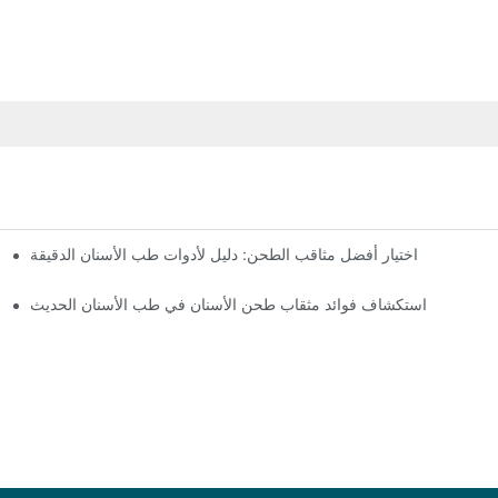
اختيار أفضل مثاقب الطحن: دليل لأدوات طب الأسنان الدقيقة
مفتاح الدقة في طب الأسنان: فهم أدوات طحن الأسنان باستخدام تقنية التصميم بمساعدة الحاسوب (CAD/CAM)
استكشاف فوائد مثقاب طحن الأسنان في طب الأسنان الحديث