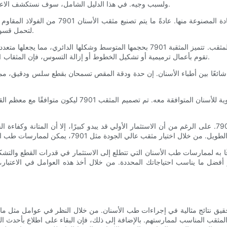
ولسبب وجيه. في هذا الدليل الشامل، سوف نستكشف الاعتبارات الرئيسية ونقدم نصائح لاختيار المثقب 7901 المناسب لممارستك.
أحد الأشياء الأولى التي يجب مراعاتها عند اختيار
لتحمل قسوة إجراءات طب الأسنان مع الحفاظ على حدتها للقطع والتشكيل الدقيق.
هناك اعتبار مهم آخر عند اختيار مثقب الأسنان 7901 وهو حجم وشكل المثقب. تتميز المثقبة
تقوم بأعمال ترميمية أو تشكيل الخطوط أو إزالة التسوس، فإن المثقاب 7901 هو خيار موثوق به لقدرته على توفير إمكانيات قطع وتشكيل فعالة.
، فإن كفاءة القطع وسرعة المثقب 7901 تجعله خيارًا شائعًا بين أطباء الأسنان. إن حدة ودقة المقص تسم
عند اختيار مثقب الأسنان 7901، من المهم أيضًا مراعاة نوع الق
ن 7901 المناسبة أمرًا بالغ الأهمية لتحقيق نتائج مثالية في إجراءات طب الأسنان. من خلال النظ
لمثقب المناسب لممارستهم. بالإضافة إلى ذلك، فإن البقاء على اطلاع بأحدث 