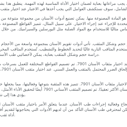
حد العوامل الأولى التي يجب مراعاتها عند اختيار مثقب الأسنان 7901 هو المادة المصنوعة منها. يمكن تصنيع أدوات 
حددة للإجراء عند إجراء الاختيار. على سبيل المثال، تتميز القواطع المصنوعة 
ماس مثاليًا للاستخدام مع المواد الصلبة مثل البورسلين والسيراميك. من خلا
امل مهم آخر يجب مراعاته عند اختيار مثقب الأسنان 7901 وهو حجم وشكل المثقب. تأتي أدوات تقويم الأسنان
خدم المثاقب النارية غالبًا لتحديد الخطوط والتشطيب. تُستخدم المثاقب المخرو
دراسة حجم وشكل المثقب بعناية، يمكن لأخصائيي طب الأسنان التأكد من أن لديهم الأداة المناسبة للمهمة المحددة في متناول أيديهم.
يجب أيضًا أن تؤخذ سرعة وقوة القطعة اليدوية للأسنان في الاعتبار عند اختيار مثقاب 
است
بالإضافة إلى هذه الاعتبارات العملية، هناك أيضًا بعض الفوائد الرئيسية لاختيار مثقاب الأسنان
لمجموعة واسعة من الإجراءات، من التنظيفات الأساسية إلى أعما
يؤدي هذا إلى نتائج أكثر دقة وتجربة أفضل بشكل عام لكل من طبيب الأسنان والمريض.
مكن لمحترفي طب الأسنان التأكد من أن لديهم الأدوات التي يحتاجونها لتقديم أ
أداة ثقب الأسنان 7901 خيارًا ممتازًا لمجموعة واسعة من إجراءات طب الأسنان.