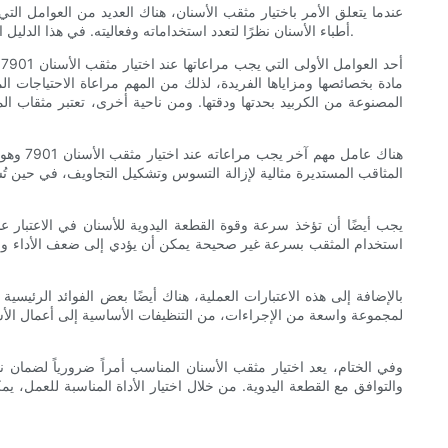
أطباء الأسنان نظرًا لتعدد استخداماته وفعاليته. في هذا الدليل الشامل، سوف نستكشف العوامل التي يجب أخذها في الاعتبار عند اختيار مثقب الأسنان 7901، بالإضافة إلى فوائد اختيار هذه الأداة على وجه الخصوص.
أ
مادة بخصائصها ومزاياها الفريدة، لذلك من المهم مراعاة الاحتياجات الم
المصنوعة من الكربيد بحدتها ودقتها. ومن ناحية أخرى، تعتبر مثقاب ال
هناك ع
المثاقب المستديرة مثالية لإزالة التسوس وتشكيل التجاويف، في حين تُست
والتوافق مع القطعة اليدوية. من خلال اختيار الأداة المناسبة للعمل، ي