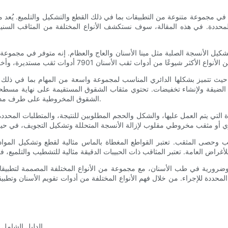
يستخدم لقطع وتشكيل الأنسجة الصلبة مثل مينا الأسنان والعاج والعظام. إنه متوفر في
بر المثاقب المستديرة النوع الأكثر تنوعًا من مثاقب الأسنان 7901، حيث تتميز بشكلها الدائري المناسب لمجموع
الضيقة ولإنشاء تخفيضات. تحتوي مثقاب الشقوق المستقيمة على نهاية مسط
الشقوق المخروطية على طرف مدبب وهي مناسبة لإنشاء حواف مشطوفة والوصول إلى المناطق الضيقة.
مهم مراعاة المادة التي يتم العمل عليها، والشكل والحجم المطلوبين للنتيجة، والمتطلب
 وحصى المثقب. تعتبر القواطع المغطاة بالماس مثالية لقطع وتشكيل المواد
لمحددة للإجراء. من خلال فهم الأنواع المختلفة من أدوات تقويم الأسنان وتطبيق
الدليل الشامل لاختيار مثقب الأسن