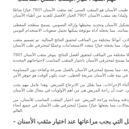
عندما يتعلق الأمر بإجراءات طب الأسنان، فإن اختيار الأدوات المناسبة أمر ضروري لضمان نتيجة ناجحة وفعالة. أحد أهم الأدوات الموجودة في ترسانة طبيب الأسنان هو المثقب السني. يُعد مثقب الأسنان 7901 خيارًا شائعًا
التسوس وتشكيل الأسنان وتحديد محيطها وإزالة التسوس. يسمح سطحه المغطى
دن، أنواعًا مختلفة من المثاقب لتحقيق النتائج المثالية. تم تصميم مثقب
هناك اعتبار مهم آخر عند اختيار مثقب الأسنان وهو الإجراء المحدد الذي يتم إجراؤه. تتطلب الإجراءات المختلفة، مثل تحضير التجويف أو إزالة التاج، أنواعًا مختلفة من المثاقب لتحقيق أفضل النتائج. يتوفر مثقب الأسنان 7901
المهم أيضًا مراعاة سرعة وكفاءة المثقب السني. تم تصميم المثقب الأسنان 7901 للاستخدام عالي السرعة، مما يسمح لمحترفي الأسنان بالعمل بسرعة وكفاءة دون المساومة
ط المفرط أثناء الإجراءات، مما يقلل من الانزعاج للمريض. وهذا عامل مهم يجب
نان. يُعد مثقب الأسنان 7901 الخيار الأفضل نظرًا لتعدد استخداماته ودقته ومتانته وراحة المريض. عند اختيار المثقب المناسب للأسنان، من
 والإجراء المحدد الذي يتم إجراؤه، وسرعة وكفاءة المثقب. تتميز أداة ثقب الأسنان 7901 في جميع هذه المجالات، مما يجعلها خيارًا متميزًا لمحترفي طب الأسنان في جميع أنحاء
العالم.
امل التي يجب مراعاتها عند اختيار مثقب الأسنان