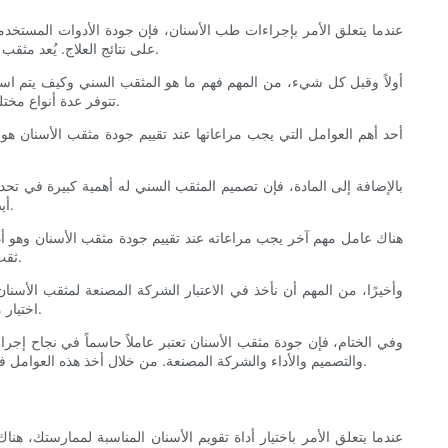
عندما يتعلق الأمر بإجراءات طب الأسنان، فإن جودة الأدوات المستخدمة 
على نتائج العلاج. يُعد مثقب الأسنان 7901 أحد أكثر المثاقب المستخدمة على نطاق واسع في طب الأسنان، ومن الضروري معرفة كيفية تقييم جودته لضمان أفضل النتائج لمرضاك.
أولاً وقبل كل شيء، من المهم فهم ما هو المثقب السني وكيف يتم استخ
تتوفر عدة أنواع مختلفة من المثاقب، ولكل منها تصميمها ووظيفتها المحددة. إن مثقب الأسنان 7901 هو مثقب دائري ذو طرف مدبب، ويُستخدم عادةً لقطع وتشكيل الأسنان.
أيضًا دورًا في جودته، حيث يسمح المثقب المصمم جيدًا بالوصول بسهولة إلى المنطقة المستهدفة والقطع الدقيق دون التسبب في إتلاف الأنسجة المحيطة.
هناك عامل مهم آخر يجب مراعاته عند تقييم جودة مثقب الأسنان وهو أد
ثقب الأسنان 7901 بأدائها الاستثنائي، كما أنها معروفة بقدرتها على الحفاظ على حداثتها من خلال إجراءات متعددة دون الحاجة إلى شحذ أو استبدال متكرر.
اختيار مثقب الأسنان 7901، من الضروري اختيار منتج من شركة مصنعة موثوقة لضمان حصولك على أداة عالية الجودة وموثوقة لإجراءات الأسنان الخاصة بك.
والتصميم والأداء والشركة المصنعة. من خلال أخذ هذه العوامل في الاعتبار، يمكنك التأكد من أنك تستخدم أفضل أداة ممكنة لإجراءاتك الطبية في طب الأسنان، وفي نهاية المطاف، تقديم أفضل رعاية ممكنة لمرضاك.