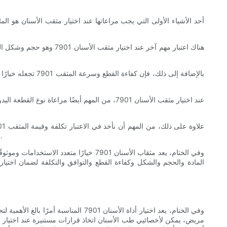
بالإضافة إلى ذلك
الطويل. من خلال اختيار مثقب عالي الجودة مثل 7901، يمكن لممارسات طب الأسنان توفير تكاليف الاستبدال والاستفادة من الأداء الموثوق به للمثقب.
وفي الختام، يعد اختيار أداة الأسنا
مريض، يمكن لأخصائيي طب الأسنان اتخاذ قرارات مستنيرة عند اختيار ا