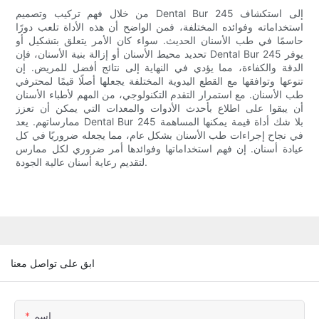
من خلال فهم تركيب وتصميم Dental Bur 245 إلى استكشاف
استخداماته وفوائده المختلفة، فمن الواضح أن هذه الأداة تلعب دورًا
حاسمًا في طب الأسنان الحديث. سواء كان الأمر يتعلق بتشكيل أو
تحديد محيط الأسنان أو إزالة بنية الأسنان، فإن Dental Bur 245 يوفر
الدقة والكفاءة، مما يؤدي في النهاية إلى نتائج أفضل للمريض. إن
تنوعها وتوافقها مع القطع اليدوية المختلفة يجعلها أصلًا قيمًا لمحترفي
طب الأسنان. مع استمرار التقدم التكنولوجي، من المهم لأطباء الأسنان
أن يبقوا على اطلاع بأحدث الأدوات والمعدات التي يمكن أن تعزز
ممارساتهم. يعد Dental Bur 245 بلا شك أداة قيمة يمكنها المساهمة
في نجاح إجراءات طب الأسنان بشكل عام، مما يجعله ضروريًا في كل
عيادة أسنان. إن فهم استخداماتها وفوائدها أمر ضروري لكل ممارس
لتقديم رعاية أسنان عالية الجودة.
ابق على تواصل معنا
اسم