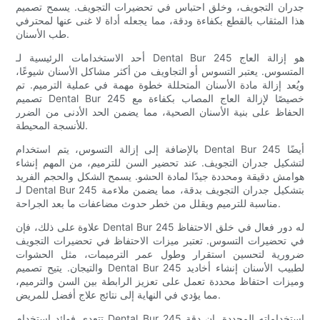
جدران التجويف، وخلق احتباس في تحضيرات التجويف. يسمح تصميم
هذا المثقاب بالقطع بكفاءة ودقة، مما يجعله أداة لا غنى عنها لمحترفي
طب الأسنان.
أحد الاستخدامات الرئيسية لـ Dental Bur 245 هو إزالة العاج
المتسوس. يعتبر التسوس أو التجاويف من أكثر مشاكل الأسنان شيوعًا،
ويُعد إزالة مادة الأسنان المتحللة خطوة مهمة في عملية الترميم. تم
تصميم Dental Bur 245 خصيصًا لإزالة العاج المصاب بكفاءة مع
الحفاظ على بنية الأسنان الصحية، مما يضمن الحد الأدنى من الضرر
للأنسجة المحيطة.
بالإضافة إلى إزالة التسوس، يتم استخدام Dental Bur 245 أيضًا
لتشكيل جدران التجويف. عند تحضير السن للترميم، من المهم إنشاء
هوامش دقيقة ومحددة جيدًا لمادة الحشو. يسمح الشكل والحجم الفريد
لـ Dental Bur 245 بتشكيل جدران التجويف بدقة، مما يضمن ملاءمة
مناسبة للترميم ويقلل من خطر حدوث مضاعفات ما بعد الجراحة.
علاوة على ذلك، فإن Dental Bur 245 له دور فعال في خلق الاحتفاظ
في تحضيرات التسوس. تعتبر ميزات الاحتفاظ في تحضيرات التجويف
ضرورية لتحسين استقرار وطول عمر الترميمات، مثل الحشوات
والتيجان. يتيح تصميم Dental Bur 245 لطبيب الأسنان إنشاء أخاديد
وميزات احتفاظ محددة تعمل على تعزيز الرابطة بين السن والترميم،
مما يؤدي في النهاية إلى نتائج علاج أفضل للمريض.
تتعدى فوائد استخدام Dental Bur 245 استخداماته المحددة. إن دقة