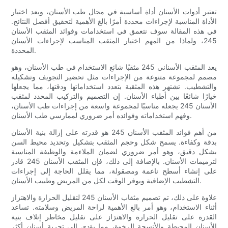
تعتبر أدوات الأسنان أداة أساسية في مجال طب الأسنان، ويعد اختيار
الأداة المناسبة لإجراءات محددة أمرًا بالغ الأهمية لتحقيق أفضل النتائج.
في هذه المقالة سوف نتعمق في استخدامات وفوائد المثقب الأسنان
245، ولماذا من المهم اختيار المثقب المناسب لإجراءات الأسنان
المحددة.
يعد المثقب الأسناني 245 مثقبًا شائع الاستخدام في طب الأسنان، وهو
مصمم لمجموعة متنوعة من الإجراءات مثل تحضير التجويف وتشكيله
والتشطيب. تشتهر هذه المثقبة بتعدد استخداماتها ودقتها، مما يجعلها
خيارًا شائعًا بين أطباء الأسنان. إن التصميم والتركيب المحدد لمثقب
الأسنان 245 يجعله مناسبًا لمجموعة واسعة من إجراءات طب الأسنان،
وفهم استخداماته وفوائده أمر ضروري لممارسي طب الأسنان.
من أهم فوائد المثقب الأسنان 245 هو قدرته على إزالة بنية الأسنان
بدقة وكفاءة. يسمح شكل وحجم المثقب بتشكيل وتحديد محيط السن
بشكل دقيق، وهو أمر ضروري لضمان الملاءمة والوظيفة المناسبة
لترميمات الأسنان. بالإضافة إلى ذلك، فإن المثقب الأسنان 245 قادر
على إنشاء أسطح ناعمة ومصقولة، مما يقلل الحاجة إلى إجراءات
التشطيب الإضافية ويوفر الوقت لكل من المريض وطبيب الأسنان.
علاوة على ذلك، تم تصميم مثقاب الأسنان 245 لتقليل الحرارة والاهتزاز
أثناء الاستخدام، وهو أمر بالغ الأهمية لراحة المريض وسلامته. تساعد
القدرة على تقليل الحرارة والاهتزاز على تقليل مخاطر إتلاف بنية
الأسنان المحيطة والأنسجة الرخوة، مما يؤدي إلى تجربة أسنان أكثر