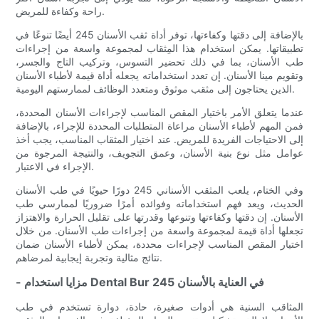
راحة وكفاءة للمريض.
بالإضافة إلى دقتها وكفاءتها، توفر أداة ثقب الأسنان 245 أيضًا تنوعًا في
تطبيقاتها. يمكن استخدام هذا المِثقاب لمجموعة واسعة من إجراءات
طب الأسنان، بما في ذلك تحضير التسوس، وتركيب التاج والجسر،
وتقويم مينا الأسنان. إن تعدد استخداماته يجعله أداة قيمة لأطباء الأسنان
الذين يحتاجون إلى مثقب موثوق ومتعدد الوظائف لممارستهم اليومية.
عندما يتعلق الأمر باختيار المقص المناسب لإجراءات الأسنان المحددة،
فمن المهم لأطباء الأسنان مراعاة المتطلبات المحددة للإجراء، بالإضافة
إلى الاحتياجات الفريدة للمريض. عند اختيار المثقاب المناسب، يجب أخذ
عوامل مثل نوع بنية الأسنان، وعمق التجويف، والنتيجة المرجوة من
الإجراء في الاعتبار.
وفي الختام، يلعب المثقب الأسناني 245 دورًا حيويًا في طب الأسنان
الحديث، ويعد فهم استخداماته وفوائده أمرًا ضروريًا لممارسي طب
الأسنان. إن دقتها وكفاءتها وتنوعها وقدرتها على تقليل الحرارة والاهتزاز
تجعلها أداة قيمة لمجموعة واسعة من إجراءات طب الأسنان. من خلال
اختيار المقص المناسب لإجراءات محددة، يمكن لأطباء الأسنان ضمان
نتائج مثالية وتجربة إيجابية لمرضاهم.
- مزايا استخدام Dental Bur 245 في العناية بالأسنان
المثاقب السنية هي أدوات صغيرة، حادة، دوارة تستخدم في طب