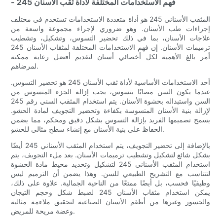
- فهم الاستخدامات المختلفة لأداة ثقب الأسنان 245
المثقب الأسناني 245 هو أداة متعددة الاستخدامات تستخدم في مختلف
إجراءات طب الأسنان. وهو ضروري لإجراء مجموعة واسعة من
علاجات الأسنان، بما في ذلك تحضير التسوس، وتشكيل، وتشطيب
ترميمات الأسنان. إن فهم الاستخدامات المختلفة لمثقاب الأسنان 245
أمر بالغ الأهمية لكل أخصائي أسنان لتقديم أفضل رعاية ممكنة
لمرضاهم.
أحد الاستخدامات الأساسية لأداة ثقب الأسنان 245 هو تحضير التسوس.
عندما يكون السن مصابًا بتسوس، يجب إزالة الجزء المتسوس من
السن واستبداله بحشوة الأسنان. يتم استخدام المثقب السني رقم 245
لإزالة بنية الأسنان المتسوسة بكفاءة وتحضير التجويف لمادة الحشو.
يسمح تصميمها الفريد بإزالة التسوس بشكل دقيق ومحكم، مما يضمن
الحفاظ على بنية الأسنان مع إنشاء سطح مثالي للحشو.
بالإضافة إلى تحضير التجويف، يتم استخدام المثقب الأسناني 245 أيضًا
بشكل شائع لتشكيل وتشطيب ترميمات الأسنان. بعد ملء التجويف، يتم
استخدام المثقب الأسناني 245 لتشكيل وتحديد محيط مادة الحشوة
لتتناسب مع التشريح الطبيعي للسن. وهذا يضمن أن الترميم ليس
وظيفيًا فحسب، بل أيضًا ممتعًا من الناحية الجمالية. علاوة على ذلك،
يمكن استخدام مثقاب الأسنان 245 لضبط شكل وحجم التيجان
والجسور وغيرها من أطقم الأسنان الصناعية لتحقيق ملاءمة مثالية
وعضة مريحة للمريض.