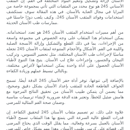
الأسنان لإزالة وتشكيل وتنعيم المواد المختلفة في الفم. إن المثقب
الأسناني 245 هو نوع محدد من المثقبات التي تأتي بمجموعة خاصة من
المزايا في مجال العناية بالأسنان. في هذه المقالة سوف نستكشف
استخدامات وفوائد المثقب الأسنان 245، وكيف يلعب دورًا حاسمًا في
ممارسات طب الأسنان الحديثة.
من أهم مميزات استخدام المثقب الأسنان 245 هو تعدد استخداماته.
يمكن استخدام هذا المثقاب على وجه الخصوص في مجموعة واسعة
من الإجراءات، بما في ذلك القطع والتشكيل وإزالة الأنسجة الصلبة
واللينة في الفم. الأشكال والأحجام المتنوعة لمثقاب الأسنان 245 تجعله
مناسبًا لإجراءات طب الأسنان المختلفة، مثل تحضير التسوس، وتركيب
التيجان والجسور، وإجراءات علاج لب الأسنان. يتيح هذا التنوع لأطباء
الأسنان الحصول على أداة واحدة يمكن استخدامها لأغراض مختلفة،
وبالتالي تبسيط عملهم وزيادة الكفاءة.
بالإضافة إلى تنوعها، توفر أداة حفر الأسنان 245 الدقة أيضًا. تسمح
الحواف القاطعة الحادة للمثقب بإعداد الأسنان بشكل دقيق وصحيح،
مما يضمن أن يتمكن طبيب الأسنان من تحقيق النتائج المرجوة مع
هامش ضئيل للخطأ. وتعتبر هذه الدقة ضرورية لإنشاء ترميمات مناسبة
وضمان صحة الفم المثالية للمرضى.
علاوة على ذلك، تم تصميم مثقاب الأسنان 245 لتحقيق الكفاءة. إن
قدرات القطع عالية السرعة التي يتمتع بها هذا المثقاب تسمح لأطباء
الأسنان بالعمل بسرعة وفعالية، مما يقلل الوقت الذي يحتاج المرضى
إلى قضائه على كرسي طبيب الأسنان. وهذا مهم بشكل خاص للمرضى