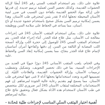
علاوة على ذلك، يتم استخدام المثقب السني رقم 245 أيضًا لإزالة
الحشوات القديمة، وكذلك تحضير السن لعملية ترميم جديدة. إن قدرتها
على إزالة مواد الحشو القديمة بكفاءة دون التسبب في ضرر لبنية
الأسنان المحيطة تجعلها أداة لا تقدر بثمن لمحترفي طب الأسنان. وهذا
يضمن إمكانية ترميم السن بشكل صحيح باستخدام حشوة جديدة أو تاج
أسنان، مما يساعد في الحفاظ على سلامة السن ووظيفته.
علاوة على ذلك، يمكن استخدام المثقب الأسنان 245 في إجراءات
معالجة لب الأسنان، مثل علاج قناة الجذر. أثناء إجراء قناة الجذر، يتم
استخدام المثقب السني 245 للوصول إلى حجرة اللب وإزالة أنسجة
اللب المصابة أو التالفة من السن. إن دقتها وكفاءتها أمران أساسيان
لإتمام علاج قناة الجذر بنجاح، مما يضمن إمكانية إنقاذ السن والحفاظ
عليه.
وفي الختام، يلعب المثقب الأسناني 245 دورًا حيويًا في العديد من
الإجراءات السنية، بما في ذلك تحضير التجويف، وتشكيل وتشطيب
ترميمات الأسنان، وإزالة الحشوات القديمة، والعلاجات اللبيّة. إن
تصميمها الفريد وتعدد استخداماتها يجعلها أداة لا غنى عنها لمحترفي طب
الأسنان، مما يسمح لهم بتقديم رعاية عالية الجودة لمرضاهم. إن فهم
الاستخدامات المختلفة لمثقاب الأسنان 245 أمر ضروري لكل متخصص
في طب الأسنان لاستخدام هذه الأداة بشكل فعال وتحقيق نتائج علاج
مثالية لمرضاهم.
- أهمية اختيار المِثقب السنّي المناسب لإجراءات طبّية مُحدّدة