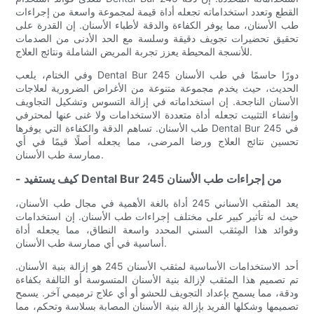
القطع وتعدد استخداماته تجعله أداة قيمة لمجموعة واسعة من إجراءات
طب الأسنان، مما يوفر الكفاءة والدقة لأطباء الأسنان. إن القدرة على
تحقيق تحضيرات تجويف دقيقة وسلسة مع الحد الأدنى من الصدمات
للأنسجة المحيطة يعزز تجربة المريض الشاملة ونتائج العلاج.
وفي الختام، يلعب Dental Bur 245 دورًا حاسمًا في طب الأسنان
الحديث، حيث يخدم مجموعة متنوعة من الأغراض الضرورية لعلاجات
الأسنان الناجحة. إن استخداماته في إزالة التسوس وتشكيل التجاويف
وإنشاء التثبيت تجعله أداة متعددة الاستخدامات ولا غنى عنها لمحترفي
طب الأسنان. تساهم الدقة والكفاءة التي يوفرها Dental Bur 245 في
تحسين نتائج العلاج ورضا المرضى، مما يجعله أصلًا قيمًا في أي
ممارسة طب الأسنان.
- كيف يستفيد Dental Bur 245 من إجراءات طب الأسنان
يعد المثقب الأسناني 245 أداة بالغة الأهمية في مجال طب الأسنان،
حيث له تأثير كبير على مختلف إجراءات طب الأسنان. إن استخدامات
وفوائد هذا المِثقب السني المحدد واسعة النطاق، مما يجعله أداة
أساسية في أي ممارسة طب الأسنان.
أحد الاستخدامات الأساسية لمثقب الأسنان 245 هو إزالة بنية الأسنان.
تم تصميم هذا المثقب لإزالة بنية الأسنان المتسوسة أو التالفة بكفاءة
ودقة، مما يسمح بإعداد التجويف للحشو أو أي علاج ترميمي آخر. يسمح
تصميمها وشكلها الفريد بإزالة بنية الأسنان المصابة بسلاسة وتحكم، مما