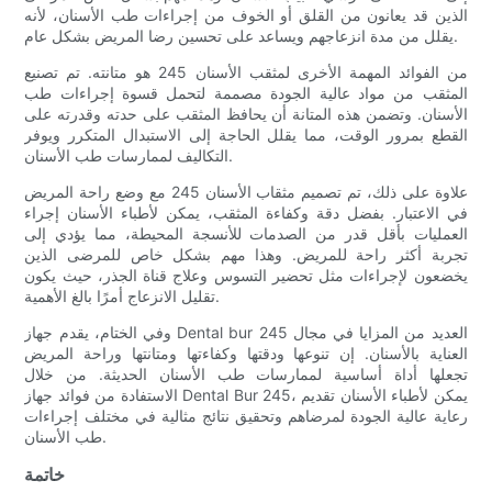
الذين قد يعانون من القلق أو الخوف من إجراءات طب الأسنان، لأنه
يقلل من مدة انزعاجهم ويساعد على تحسين رضا المريض بشكل عام.
من الفوائد المهمة الأخرى لمثقب الأسنان 245 هو متانته. تم تصنيع
المثقب من مواد عالية الجودة مصممة لتحمل قسوة إجراءات طب
الأسنان. وتضمن هذه المتانة أن يحافظ المثقب على حدته وقدرته على
القطع بمرور الوقت، مما يقلل الحاجة إلى الاستبدال المتكرر ويوفر
التكاليف لممارسات طب الأسنان.
علاوة على ذلك، تم تصميم مثقاب الأسنان 245 مع وضع راحة المريض
في الاعتبار. بفضل دقة وكفاءة المثقب، يمكن لأطباء الأسنان إجراء
العمليات بأقل قدر من الصدمات للأنسجة المحيطة، مما يؤدي إلى
تجربة أكثر راحة للمريض. وهذا مهم بشكل خاص للمرضى الذين
يخضعون لإجراءات مثل تحضير التسوس وعلاج قناة الجذر، حيث يكون
تقليل الانزعاج أمرًا بالغ الأهمية.
وفي الختام، يقدم جهاز Dental bur 245 العديد من المزايا في مجال
العناية بالأسنان. إن تنوعها ودقتها وكفاءتها ومتانتها وراحة المريض
تجعلها أداة أساسية لممارسات طب الأسنان الحديثة. من خلال
الاستفادة من فوائد جهاز Dental Bur 245، يمكن لأطباء الأسنان تقديم
رعاية عالية الجودة لمرضاهم وتحقيق نتائج مثالية في مختلف إجراءات
طب الأسنان.
خاتمة