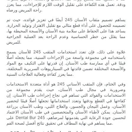
ودقة. تعمل هذه الكفاءة على تقليل الوقت اللازم للإجراءات، مما يعزز
راحة المريض ورضاه.
يساهم تصميم مثقاب الأسنان 245 أيضًا في تعزيز فوائده، حيث تم
تصميمه للحصول على أداء قطع مثالي مع تقليل الاهتزاز وتوليد الحرارة.
يساعد هذا على الحفاظ على سلامة بنية الأسنان والأنسجة المحيطة بها،
مما يقلل من خطر الحساسية وعدم الراحة بعد العملية الجراحية
للمريض.
علاوة على ذلك، فإن تعدد استخدامات المثقب 245 للأسنان يسمح
باستخدامه في مجموعة واسعة من الإجراءات السنية، مما يجعله أصلًا
قيمًا في أي ممارسة طب الأسنان. إن قدرتها على التكيف مع المواد
والأنسجة المختلفة تضمن فائدتها في السيناريوهات السريرية المختلفة،
مما يعزز كفاءة وفعالية العلاجات السنية.
وفي الختام، فإن المثقب الأسناني 245 هو أداة متعددة الاستخدامات
وضرورية في مجال طب الأسنان، حيث يقدم مجموعة من
الاستخدامات والفوائد التي تساهم في نجاح إجراءات طب الأسنان. إن
كفاءتها في القطع ودقتها وتعدد استخداماتها تجعلها أصلًا قيمًا لتحضير
الأسنان، وعمل التيجان والجسور، والعلاج اللبي، وطب الأسنان بزراعة
الأسنان. يمكن لأطباء الأسنان والمتخصصين في طب الأسنان الاعتماد
على Dental Bur 245 لتحسين جودة الرعاية التي يقدمونها لمرضاهم،
مما يساهم في نهاية المطاف في تحقيق نتائج أفضل لصحة الفم.