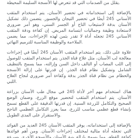
يقلل من الصدمات التي قد تتعرض لها الأنسجة السليمة المحيطة.
بالإضافة إلى استخداماته في تحضير الأسنان، يتم استخدام المثقب
الأسناني 245 أيضًا في تحضير التيجان والجسور. يتضمن ذلك تشكيل
الأسنان بدقة لاستيعاب التاج أو الجسر السني، وهو أمر ضروري
لاستعادة وظيفة وجماليات ابتسامة المريض. إن كفاءة ودقة المثقب
الأسناني 245 تجعله أداة لا تقدر بثمن لهذه الإجراءات، مما يضمن
الملاءمة والوظيفة المناسبة للترميم النهائي.
علاوة على ذلك، يتم استخدام المثقب الأسنان 245 أيضًا في إجراءات
معالجة لب الأسنان، مثل علاج قناة الجذر. يتم استخدام المثقب للوصول
إلى اللب المصاب أو التالف داخل السن وإزالته، مما يسمح بالتنظيف
الشامل وتشكيل نظام قناة الجذر. إن قدرتها على إزالة الأنسجة
والحطام من نظام قناة الجذر بدقة وكفاءة أمر ضروري لنجاح العلاج
اللبي.
هناك استخدام مهم آخر لأداة 245 في مجال طب الأسنان بزراعة
الأسنان. يتم استخدام المثقب لتحضير موقع الزرع، وضمان الوضع
الصحيح والتكامل للزرعة السنية. إن قدرتها الدقيقة على القطع تسمح
بإنشاء قطع عظمي مناسب للزرع، مما يعزز التكامل العظمي الناجح
والاستقرار على المدى الطويل.
بالإضافة إلى استخداماته، يوفر المثقب الأسنان 245 العديد من الفوائد
التي تجعله أداة مثالية لمختلف إجراءات الأسنان. ومن أهم فوائدها
كفاءة القطع، مما يسمح بإزالة بنية الأسنان والأنسجة الأخرى بسرعة