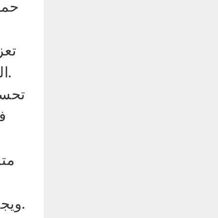
حما
تعز
الطبيعية، مع لمعان طبيعي وواقعي، ويتحسن رضا المريض بشكل كبير.
تحسي
ف
متا
ويجلب فوائد اقتصادية طويلة الأمد على الرغم من التكلفة الأولية الأعلى.