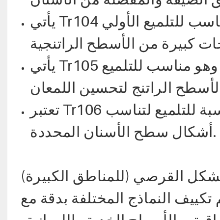
يأتي Tr104 على شكل قرص، بأبعاد 10×1 مم، وهو مناسب للتلميع الأولي
يأتي Tr105 على شكل قرص، بأبعاد 10×2.0(0.7) مم، وهو مناسب للتلميع
تعتبر Tr106 أسطوانية الشكل، بأبعاد 6×8 مم، مناسبة للتلميع لتناسب
أشكال سطح الأسنان المحددة.
شكل القرصي (للمناطق الكبيرة)
تكييف النماذج المختلفة بدقة مع
قية، والأسطح الخدية واللسانية،