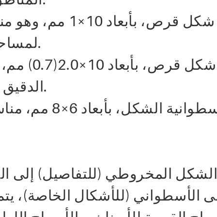
لمساحات كبيرة من الأسطح الراتنجية.
الدقيق لأسطح الراتنج لتحسين اللمعان.
لشكل المخروطي (للتفاصيل) إلى ال
ى الأسطواني (للأشكال الخاصة)، يتم 
طح القريبة للأسنان، والأسطح الإطبا