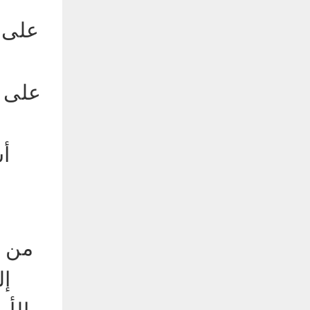
من ا
إل
الأس