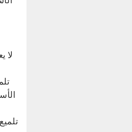
لا ي
تلم
الأس
تلميع