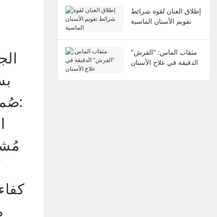
إطلاق العنان لقوة شرائط
تقويم الأسنان الماسية
مثقاب الماس: "الفرش"
الج
الدقيقة في علاج الأسنان
بس
صُمم رأس التلميع ثنائي اللون المخصص للمركبات لمعالجة هذه المشاكل:
ا
مُشب
أ
كفاء
م