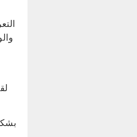
التع
والو
لق