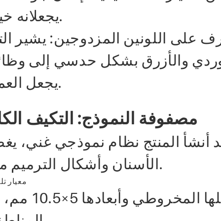
يجعلانه خيارًا اقتصاديًا على المدى الطويل.
رف على اللونين المزدوجين: يشير الت
ردي والأزرق بشكل حدسي إلى وظائف
يجعل العمليات السريرية أكثر كفاءة ودقة.
مصفوفة النموذج: التكيف الكا
د أنشأ المنتج نظام نموذجي غني، يغط
الأسنان وأشكال الترميم من حيث الشكل والحجم والوظيفة.
المناطق الضيقة والمفصلة من الأسنان.