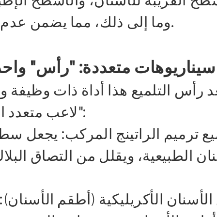
وما إلى ذلك، مما يضمن عدم وجود نهايات مسدودة في التلميع.
سيناريوهات متعددة: "رأس" واحد 
عد رأس التلميع هذا أداة ذات وظيفة 
"لاعب متعدد الاستخدامات" في عيادات الأسنان:
يع ترميم الراتينج المركب: يجعل سطح
نان الطبيعية، ويقلل من التصاق البل
 الأسنان الأكريليكية (أطقم الأسنا