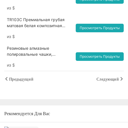
полировщик с белой чашкой и
из
$
крупной зернистостью
TR103C Премиальная грубая
матовая белая композитная
Просмотреть Продукты
шлифовальная головка для
из
$
полировки
зубов1727074324136255
Резиновые алмазные
полировальные чашки,
Просмотреть Продукты
стоматологические алмазные
из
$
резиновые полировальные
системы для полировки,
шлифования, отделки, циркония,
Предыдущий
Следующий
стеклянного фарфора, шлифовки
стоматологических
лабораторных инструментов
Рекомендуется Для Вас