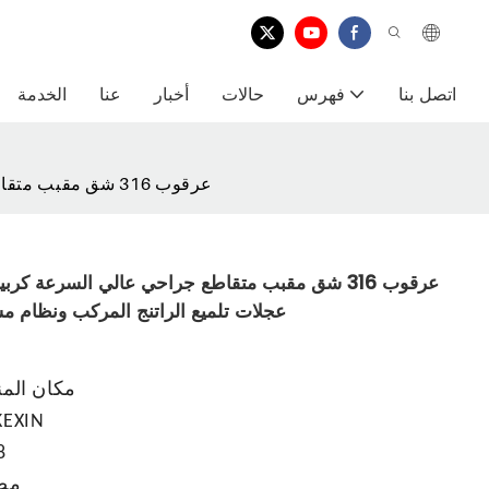
اتصل بنا
فهرس
حالات
أخبار
عنا
الخدمة
جودة عالية FG XL عرقوب 316 شق مقبب متقاطع جراحي عالي السرعة كربيد الأسنان عجلات تلميع الراتنج المركب ونظام مشرب بالماس لأدوات المختبر
عجلات تلميع الراتنج المركب ونظام م
مكان الم
EXIN
8
مص