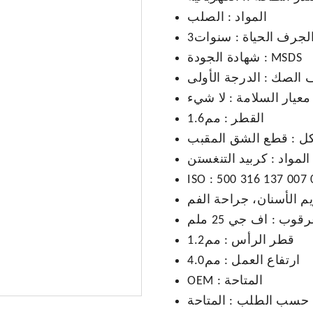
المواد
:
الصلب
لجرف الحياة
:
سنوات3
MSDS
:
شهادة الجودة
ف الصك
:
الدرجة الأولى
معيار السلامة
:
لا شيء
القطر
:
مم1.6
ل
:
قطع الشق المقبب
المواد
:
كربيد التنغستن
ISO
:
500 316 137 007 
يم الأسنان، جراحة الفم
رقوب
:
اف جي 25 ملم
قطر الرأس
:
مم1.2
ارتفاع العمل
:
مم4.0
المتاحة
:
OEM
حسب الطلب
:
المتاحة