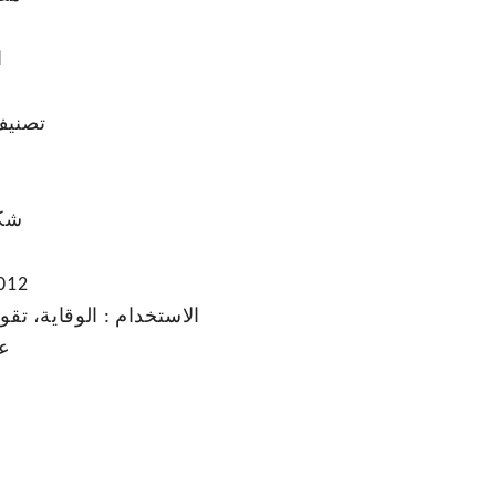
ا
تصني
شك
012
الاستخدام
:
الوقاية، تقو
ع