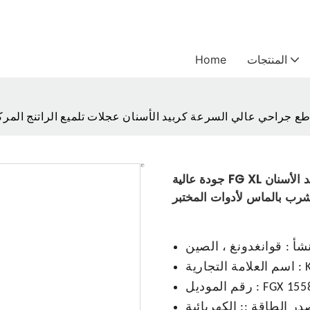
المنتجات
Home
جودة عالية FG XL عرقوب 316 شق مقبب متقاطع جراحي عالي السرعة كربيد الأسنان
شرب بالماس لأدوات المختبر
نشأ
:
قوانغدونغ ، الصين
K
:
اسم العلامة التجارية
FGX 155
:
رقم الموديل
در الطاقة
::
الكهربائية