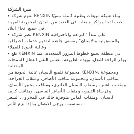
ميزة الشركة
• تقوم شركة KENXIN ببناء شبكة مبيعات وطنية كاملة نسبيًا
حيث لدينا مراكز مبيعات في العديد من المدن المحورية المهمة
في جميع أنحاء البلاد.
• تصر شركة KENXIN على مبدأ "النزاهة والاحترافية
والمسؤولية والامتنان" وتسعى جاهدة لتقديم خدمات احترافية
وعالية الجودة للعملاء.
• يقع KENXIN في منطقة تجمع خطوط المرور المتعددة، مما
يوفر الراحة للنقل. وبهذه الطريقة، نضمن النقل الفعال للمنتجات
المختلفة.
مجموعة تلميع الأسنان عالية الجودة من KENXIN، ومجموعة
مثاقب الأسنان، ومجموعة مثاقب الأظافر، ومثقاب الجراحة،
ومثقاب الشق، ومثقاب الأسنان الدائري، ومثاقب مختبر الأسنان،
وفرشاة التلميع، ومثقاب الأظافر الماسي، ومثاقب كربيد
الأسنان، ومثقاب الماس متوفرة حاليًا في المخزون. السعر
مناسب . يرجى الاتصال بنا إذا لزم الأمر.