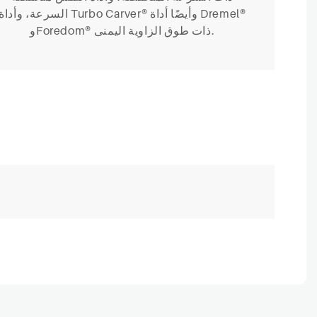
السرعة، وأداة Turbo Carver® وأيضًا أداة Dremel®
وForedom® ذات طوق الزاوية اليمنى.