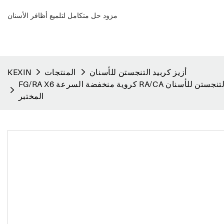
مزود حل متكامل لتلميع أظافر الأسنان
أزيز كربيد التنجستن للأسنان
المنتجات
KEXIN
FG/RA X6 كروية منخفضة السرعة RA/CA طويلة للغاية من كربيد التنجستن للأسنان ISO 500 205 001 001 018 عجلات تلميع من الراتنج المركب للأسنان ونظام مشرب بالماس لأدوات
المختبر