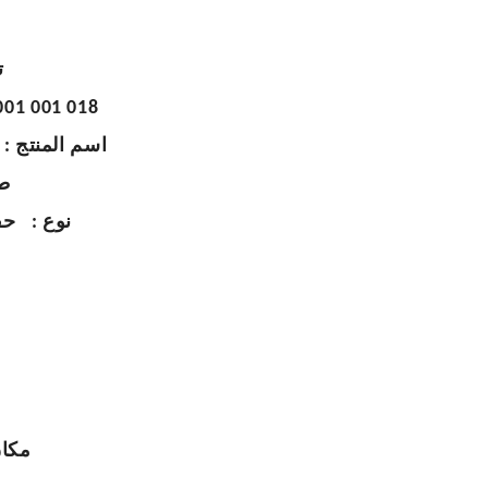
ت
001 001 018
اسم المنتج
:
CA
نوع
:
حفر
شنتشن، الصين
مكان