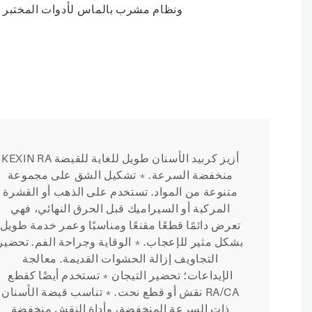
KEXIN RA أزيز كربيد الأسنان طويل للغاية للقبضة
منخفضة السرعة. * تشكيل الشق على مجموعة
متنوعة من المواد. تستخدم على الذهب أو القشرة
المركبة أو السيراميك قبل الحرق النهائي، فهي
تعرض دائمًا قطعًا مقنعًا ومناسبًا وعمر خدمة طويل
بشكل مثير للإعجاب. * الوقاية وجراحة الفم. تحضير
التجاويف إزالة الحشوات القديمة. معالجة
الإيداعات؛ تحضير التيجان * تستخدم أيضًا كقطع
نقش أو قطع نحت. * تناسب قبضة الأسنان RA/CA
ذات السرعة المنخفضة، وأداة النقش منخفضة