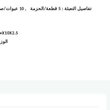
تفاصيل التعبئة
:
5 قطعة/الحزمة
,
10 عبوات/صندوق ألوان
سم18X10X2.5
ح
الوز