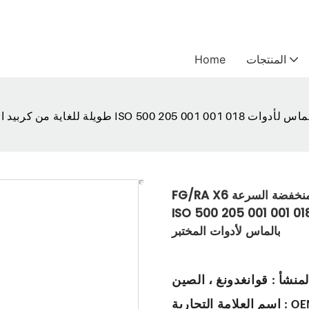
المنتجات
Home
FG/RA X6 كروية منخفضة السرعة RA/CA طويلة للغاية من كربيد التنجستن للأسنان
ISO 500 205 001 001 عجلات تلميع من الراتنج المركب للأسنان ونظام مشرب
بالماس لأدوات المختبر
لمنشأ
:
قوانغدونغ ، الصين
OE
:
اسم العلامة التجارية