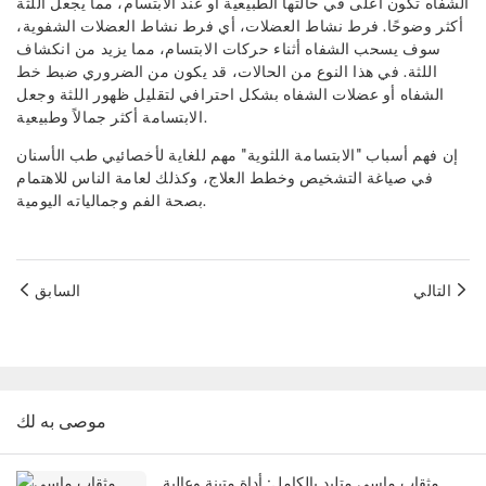
الشفاه تكون أعلى في حالتها الطبيعية أو عند الابتسام، مما يجعل اللثة
أكثر وضوحًا. فرط نشاط العضلات، أي فرط نشاط العضلات الشفوية،
سوف يسحب الشفاه أثناء حركات الابتسام، مما يزيد من انكشاف
اللثة. في هذا النوع من الحالات، قد يكون من الضروري ضبط خط
الشفاه أو عضلات الشفاه بشكل احترافي لتقليل ظهور اللثة وجعل
الابتسامة أكثر جمالاً وطبيعية.
إن فهم أسباب "الابتسامة اللثوية" مهم للغاية لأخصائيي طب الأسنان
في صياغة التشخيص وخطط العلاج، وكذلك لعامة الناس للاهتمام
بصحة الفم وجمالياته اليومية.
التالي
السابق
موصى به لك
مثقاب ماسي متلبد بالكامل: أداة متينة وعالية