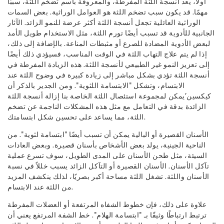
أولاً، يعد أنسجة اللثة المفرطة، والمعروفة باسم تضخم اللثة، سببًا
مهمًا. قد يكون سبب تضخم اللثة هو العوامل الوراثية. بعض السمات
الوراثية العائلية تجعل أنسجة اللثة أكثر عرضة للنمو الزائد. الآثار
الجانبية للأدوية قد تسبب أيضًا تورم اللثة، مثل الاستخدام طويل الأمد
لبعض الأدوية المضادة للصرع أو مثبطات المناعة. بالإضافة إلى ذلك،
إذا لم يتم علاج التهاب اللثة في الوقت المناسب، فسيؤدي ذلك أيضًا
إلى تعزيز النمو غير الطبيعي لأنسجة اللثة. هذه الزيادة المفرطة في
أنسجة اللثة تؤدي بشكل مباشر إلى زيادة كبيرة في وضوح اللثة عند
الابتسام، وتشكل "الابتسامة اللثوية". ومن الجدير بالذكر أن
كيكسين’يمكن لمجموعة استئصال اللثة الخاصة بنا إزالة أنسجة اللثة
الزائدة بدقة في التعامل مع مثل هذه المشكلات الناجمة عن تضخم
اللثة، مما يساعد على تحسين شكل ابتسامتك.
الأسنان القصيرة أو البالية يمكن أن تسبب أيضًا "ابتسامة لثوية". من
الناحية الجينية، يولد بعض الأشخاص بأسنان قصيرة. وبعض العادات
السيئة، مثل طحن الأسنان على المدى الطويل، سوف تسرع عملية
تآكل الأسنان. الأسنان القصيرة أو التآكل الزائد يسبب خللاً في نسبة
الأسنان واللثة. تشغل اللثة مساحة أكبر بصريًا، لذلك ينكشف المزيد
من اللثة عند الابتسام.
علاوة على ذلك، فإن خطوط الشفاه المرتفعة أو العضلات المفرطة
ترتبط ارتباطًا وثيقًا بـ "ابتسامة الهلام". خط الشفة المرتفع يعني أن