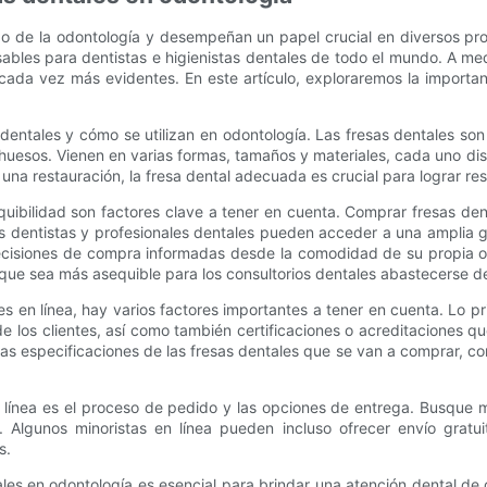
o de la odontología y desempeñan un papel crucial en diversos pro
sables para dentistas e higienistas dentales de todo el mundo. A m
cada vez más evidentes. En este artículo, exploraremos la importa
entales y cómo se utilizan en odontología. Las fresas dentales son 
 y huesos. Vienen en varias formas, tamaños y materiales, cada uno d
 una restauración, la fresa dental adecuada es crucial para lograr re
uibilidad son factores clave a tener en cuenta. Comprar fresas dent
, los dentistas y profesionales dentales pueden acceder a una amplia
ecisiones de compra informadas desde la comodidad de su propia ofi
que sea más asequible para los consultorios dentales abastecerse de
 en línea, hay varios factores importantes a tener en cuenta. Lo p
de los clientes, así como también certificaciones o acreditaciones q
 las especificaciones de las fresas dentales que se van a comprar, co
 línea es el proceso de pedido y las opciones de entrega. Busque m
. Algunos minoristas en línea pueden incluso ofrecer envío grat
s.
ales en odontología es esencial para brindar una atención dental de