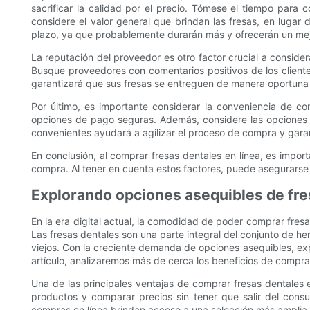
sacrificar la calidad por el precio. Tómese el tiempo par
considere el valor general que brindan las fresas, en lugar d
plazo, ya que probablemente durarán más y ofrecerán un mej
La reputación del proveedor es otro factor crucial a conside
Busque proveedores con comentarios positivos de los clientes
garantizará que sus fresas se entreguen de manera oportuna
Por último, es importante considerar la conveniencia de co
opciones de pago seguras. Además, considere las opciones 
convenientes ayudará a agilizar el proceso de compra y gara
En conclusión, al comprar fresas dentales en línea, es importa
compra. Al tener en cuenta estos factores, puede asegurarse 
Explorando opciones asequibles de fre
En la era digital actual, la comodidad de poder comprar fres
Las fresas dentales son una parte integral del conjunto de he
viejos. Con la creciente demanda de opciones asequibles, exp
artículo, analizaremos más de cerca los beneficios de compra
Una de las principales ventajas de comprar fresas dentales 
productos y comparar precios sin tener que salir del consu
compras en línea brindan acceso a una selección más amplia de