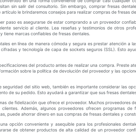
convertido en una forma conveniente de comprar casi cualquier cosa
tan sin salir del consultorio. Sin embargo, comprar fresas dentale
te artículo le brindaremos consejos para realizar compras de fresas 
rimer paso es asegurarse de estar comprando a un proveedor confi
lente servicio al cliente. Lea reseñas y testimonios de otros pro
 y tiene marcas confiables de fresas dentales.
ntales en línea de manera cómoda y segura es prestar atención a la
ifradas y tecnología de capa de sockets seguros (SSL). Esto ayuda
cificaciones del producto antes de realizar una compra. Preste atenc
formación sobre la política de devolución del proveedor y las opcio
 seguridad del sitio web, también es importante considerar las o
iento de su pedido. Esto ayudará a garantizar que sus fresas dental
as de fidelización que ofrece el proveedor. Muchos proveedores de
clientes. Además, algunos proveedores ofrecen programas de fi
tas, puede ahorrar dinero en sus compras de fresas dentales y constr
una opción conveniente y asequible para los profesionales dental
arse de obtener productos de alta calidad de un proveedor confiab