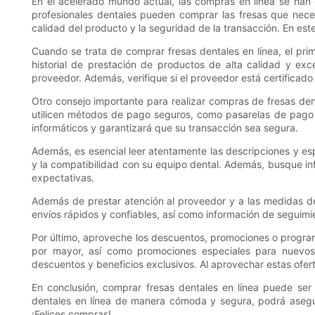
En el acelerado mundo actual, las compras en línea se han 
profesionales dentales pueden comprar las fresas que necesi
calidad del producto y la seguridad de la transacción. En es
Cuando se trata de comprar fresas dentales en línea, el p
historial de prestación de productos de alta calidad y exce
proveedor. Además, verifique si el proveedor está certificado
Otro consejo importante para realizar compras de fresas de
utilicen métodos de pago seguros, como pasarelas de pago c
informáticos y garantizará que su transacción sea segura.
Además, es esencial leer atentamente las descripciones y espe
y la compatibilidad con su equipo dental. Además, busque in
expectativas.
Además de prestar atención al proveedor y a las medidas de
envíos rápidos y confiables, así como información de seguim
Por último, aproveche los descuentos, promociones o program
por mayor, así como promociones especiales para nuevos 
descuentos y beneficios exclusivos. Al aprovechar estas ofer
En conclusión, comprar fresas dentales en línea puede ser 
dentales en línea de manera cómoda y segura, podrá asegur
¡Felices compras!