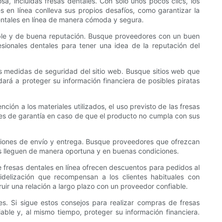
, incluidas fresas dentales. Con solo unos pocos clics, los
s en línea conlleva sus propios desafíos, como garantizar la
dentales en línea de manera cómoda y segura.
able y de buena reputación. Busque proveedores con un buen
fesionales dentales para tener una idea de la reputación del
s medidas de seguridad del sitio web. Busque sitios web que
rá a proteger su información financiera de posibles piratas
ión a los materiales utilizados, el uso previsto de las fresas
nes de garantía en caso de que el producto no cumpla con sus
pciones de envío y entrega. Busque proveedores que ofrezcan
es lleguen de manera oportuna y en buenas condiciones.
 fresas dentales en línea ofrecen descuentos para pedidos al
delización que recompensan a los clientes habituales con
uir una relación a largo plazo con un proveedor confiable.
es. Si sigue estos consejos para realizar compras de fresas
le y, al mismo tiempo, proteger su información financiera.