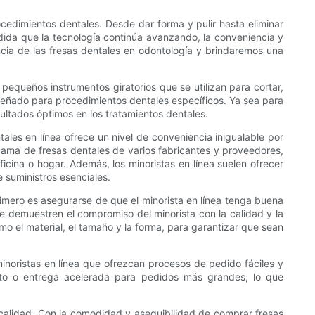
cedimientos dentales. Desde dar forma y pulir hasta eliminar
edida que la tecnología continúa avanzando, la conveniencia y
ncia de las fresas dentales en odontología y brindaremos una
pequeños instrumentos giratorios que se utilizan para cortar,
iseñado para procedimientos dentales específicos. Ya sea para
sultados óptimos en los tratamientos dentales.
ales en línea ofrece un nivel de conveniencia inigualable por
 gama de fresas dentales de varios fabricantes y proveedores,
cina o hogar. Además, los minoristas en línea suelen ofrecer
 suministros esenciales.
rimero es asegurarse de que el minorista en línea tenga buena
ue demuestren el compromiso del minorista con la calidad y la
mo el material, el tamaño y la forma, para garantizar que sean
inoristas en línea que ofrezcan procesos de pedido fáciles y
uito o entrega acelerada para pedidos más grandes, lo que
 calidad. Con la comodidad y asequibilidad de comprar fresas