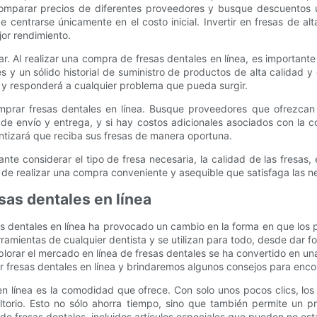
a comparar precios de diferentes proveedores y busque descuentos 
e centrarse únicamente en el costo inicial. Invertir en fresas de alt
or rendimiento.
rar. Al realizar una compra de fresas dentales en línea, es importan
 y un sólido historial de suministro de productos de alta calidad y 
 y responderá a cualquier problema que pueda surgir.
mprar fresas dentales en línea. Busque proveedores que ofrezcan 
de envío y entrega, y si hay costos adicionales asociados con la 
ntizará que reciba sus fresas de manera oportuna.
nte considerar el tipo de fresa necesaria, la calidad de las fresas,
de realizar una compra conveniente y asequible que satisfaga las n
sas dentales en línea
as dentales en línea ha provocado un cambio en la forma en que los 
rramientas de cualquier dentista y se utilizan para todo, desde dar f
lorar el mercado en línea de fresas dentales se ha convertido en u
r fresas dentales en línea y brindaremos algunos consejos para enco
en línea es la comodidad que ofrece. Con solo unos pocos clics, l
ltorio. Esto no sólo ahorra tiempo, sino que también permite un p
 fresas dentales, incluidos artículos especiales que pueden no estar