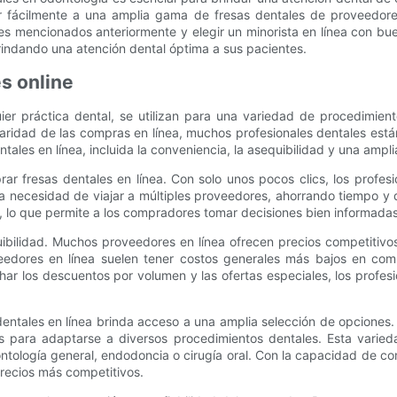
er fácilmente a una amplia gama de fresas dentales de proveedores
ores mencionados anteriormente y elegir un minorista en línea con bu
rindando una atención dental óptima a sus pacientes.
s online
er práctica dental, se utilizan para una variedad de procedimient
laridad de las compras en línea, muchos profesionales dentales está
tales en línea, incluida la conveniencia, la asequibilidad y una ampl
rar fresas dentales en línea. Con solo unos pocos clics, los profe
la necesidad de viajar a múltiples proveedores, ahorrando tiempo y 
, lo que permite a los compradores tomar decisiones bien informadas
uibilidad. Muchos proveedores en línea ofrecen precios competitivos
edores en línea suelen tener costos generales más bajos en compa
char los descuentos por volumen y las ofertas especiales, los profe
entales en línea brinda acceso a una amplia selección de opciones.
es para adaptarse a diversos procedimientos dentales. Esta varieda
ntología general, endodoncia o cirugía oral. Con la capacidad de co
precios más competitivos.