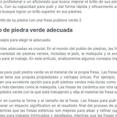
 profesional o un aficionado que busca mejorar el brillo de sus pi
s. Con su capacidad para pulir y dar forma rápida y eficazmente a u
busque lograr un brillo superior en sus piedras.
do de piedra verde adecuada
nsejos para elegir la adecuada
entas adecuadas es crucial. En el mundo del pulido de piedras, las 
variedad de piedras verdes, incluidas el jade, la malaquita y la av
 para el trabajo. En este artículo, analizaremos algunos consejos i
a para pulir piedra verde es el material de la propia fresa. Las fre
al tiene sus propias propiedades y ventajas únicas. Por ejemplo,
en una excelente opción para pulir piedras verdes más duras como el
es más blandas como la malaquita. Las fresas de cerámica son otra o
piedra verde con la que está trabajando y elija el material de fresa
r en cuenta la forma y el tamaño de la fresa. Las fresas para puli
tener un impacto significativo en el resultado final del proceso de 
entras que las fresas esféricas son mejores para alisar y refinar s
es para trabajos intrincados y detallados, mientras que las fresas