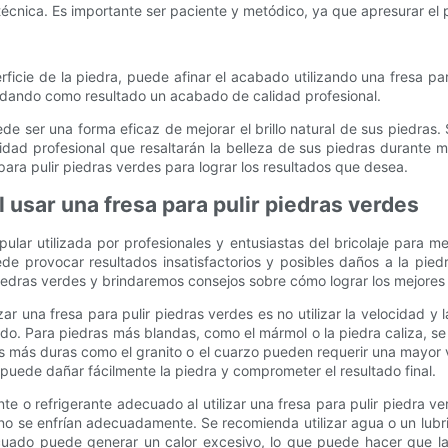
técnica. Es importante ser paciente y metódico, ya que apresurar el
rficie de la piedra, puede afinar el acabado utilizando una fresa p
ra, dando como resultado un acabado de calidad profesional.
ede ser una forma eficaz de mejorar el brillo natural de sus piedras
idad profesional que resaltarán la belleza de sus piedras durante
para pulir piedras verdes para lograr los resultados que desea.
 usar una fresa para pulir piedras verdes
ular utilizada por profesionales y entusiastas del bricolaje para m
de provocar resultados insatisfactorios y posibles daños a la pied
piedras verdes y brindaremos consejos sobre cómo lograr los mejores
r una fresa para pulir piedras verdes es no utilizar la velocidad y
jando. Para piedras más blandas, como el mármol o la piedra caliza, 
ras más duras como el granito o el cuarzo pueden requerir una mayor v
puede dañar fácilmente la piedra y comprometer el resultado final.
nte o refrigerante adecuado al utilizar una fresa para pulir piedra ver
no se enfrían adecuadamente. Se recomienda utilizar agua o un lubri
decuado puede generar un calor excesivo, lo que puede hacer que l