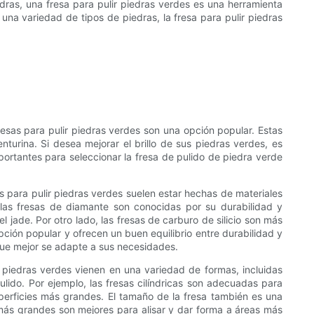
edras, una fresa para pulir piedras verdes es una herramienta
na variedad de tipos de piedras, la fresa para pulir piedras
fresas para pulir piedras verdes son una opción popular. Estas
enturina. Si desea mejorar el brillo de sus piedras verdes, es
mportantes para seleccionar la fresa de pulido de piedra verde
sas para pulir piedras verdes suelen estar hechas de materiales
 las fresas de diamante son conocidas por su durabilidad y
 jade. Por otro lado, las fresas de carburo de silicio son más
pción popular y ofrecen un buen equilibrio entre durabilidad y
 que mejor se adapte a sus necesidades.
r piedras verdes vienen en una variedad de formas, incluidas
pulido. Por ejemplo, las fresas cilíndricas son adecuadas para
uperficies más grandes. El tamaño de la fresa también es una
 más grandes son mejores para alisar y dar forma a áreas más