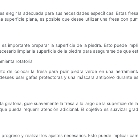
de es elegir la adecuada para sus necesidades específicas. Estas fr
na superficie plana, es posible que desee utilizar una fresa con p
, es importante preparar la superficie de la piedra. Esto puede impl
cesario limpiar la superficie de la piedra para asegurarse de que est
amienta rotatoria
o de colocar la fresa para pulir piedra verde en una herramienta
 desees usar gafas protectoras y una máscara antipolvo durante e
a giratoria, guíe suavemente la fresa a lo largo de la superficie de
e pueda requerir atención adicional. El objetivo es suavizar gradu
 progreso y realizar los ajustes necesarios. Esto puede implicar ca