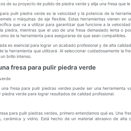
cos de su proyecto de pulido de piedra verde y elija una fresa que le
para pulir piedra verde es la velocidad y la potencia de la herrami
remels o máquinas de eje flexible. Estas herramientas vienen en 
cífica que va a utilizar para garantizar que funcione a la velocid
 piedra, mientras que el uso de una fresa demasiado lenta o poc
a como de la herramienta para asegurarse de que sean compatibles.
uada es esencial para lograr un acabado profesional y de alta calida
 de la herramienta que utilizará. Al seleccionar cuidadosamente la 
n brillo intenso.
una fresa para pulir piedra verde
 verde
ras, una fresa para pulir piedras verdes puede ser una herramienta v
 piedra verde para lograr resultados de calidad profesional.
 fresa para pulir piedras verdes, primero entendamos qué es. Una fre
s, cerámica y vidrio. Está hecho de un material abrasivo de alta 