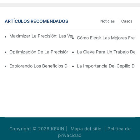
ARTÍCULOS RECOMENDADOS
Noticias
Casos
Maximizar La Precisión: Las Ventajas De Usar Fresas De Zirconi
Cómo Elegir Las Mejores Fresa
Optimización De La Precisión Y La Eficiencia Con Fresas CAD 
La Clave Para Un Trabajo Den
Explorando Los Beneficios De Las Fresas Dentales En La Odont
La Importancia Del Cepillo De 
Copyright © 2026 KEXIN |
Mapa del sitio
|
Política de
privacidad