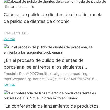
Cabezal de pulido de dientes de circonio, muela
de pulido de dientes de circonio
Tres ventajas:
leer más
1. Sin producción de calor, sin refrigeración por agua;
¿En el proceso de pulido de dientes de
porcelana, se enfrenta a los siguientes
2. Más resistente al desgaste y económico;
problemas?
#module-DazVk9i072rmJ{text-align:center;padding-
top:0vw;padding-bottom:0vw;}#unit-PdZ4ABfdL5ZvSl6
{padding-top: 1vw;}
3. ¡No hace falta forzar, siéntete bien, más relajado!
leer más
Problema:
El efecto de los materiales de pulido tradicionales no es bueno
y es difícil lograr el brillo deseado.
"La conferencia de lanzamiento de productos