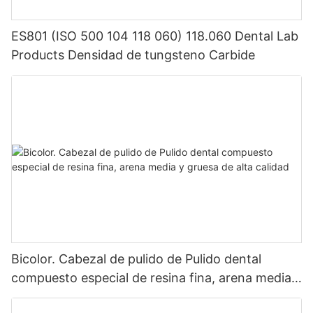
La exitosa celebración del lanzamiento del producto bucal y
ES801 (ISO 500 104 118 060) 118.060 Dental Lab
dental de [nombre de la empresa] marca un sólido paso
Products Densidad de tungsteno Carbide
adelante para la empresa en el campo de la odontología bucal.
Se cree que en el futuro, los productos orales y dentales de
KEXIN lograrán logros más brillantes en los mercados
nacionales y globales.
Bicolor. Cabezal de pulido de Pulido dental
compuesto especial de resina fina, arena media y
gruesa de alta calidad