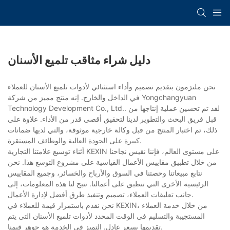
دليل شراء مثاقب تلميع الأسنان
نحن ملتزمون بتقديم تصميم وأداء استثنائي لأدوات تلميع الأسنان للعملاء
في الداخل والخارج. إنه منتج مميز من شركة Yongchangyuan
Technology Development Co., Ltd.. لقد تم تحسين عملية إنتاجها من
قبل فريق البحث والتطوير لدينا لتحقيق أقصى قدر من الأداء. علاوة على
ذلك، تم اختبار المنتج من قبل وكالة خارجية موثوقة، والتي لديها ضمانات
كبيرة على الجودة العالية والوظائف المستقرة.
أثناء توسيع علامتنا التجارية KEXIN على مستوى العالم، فإننا نقيس نجاحنا
من خلال تطبيق مقاييس الأعمال القياسية على مشروع التوسع هذا. نحن
نتابع مبيعاتنا وحصتنا في السوق والأرباح والخسائر، وجميع المقاييس
الرئيسية الأخرى التي تنطبق على أعمالنا. تتيح لنا هذه المعلومات، إلى
جانب تعليقات العملاء، تصميم وتنفيذ طرق أفضل لإدارة الأعمال.
نحن نقدم باستمرار قيمة للعملاء في KEXIN، من خلال خدمة العملاء
المستجيبة والتسليم في الوقت المحدد لأدوات تلميع الأسنان التي يتم
تقديمها بسعر عادل. التميز في الخدمة هو جوهر قيمنا.