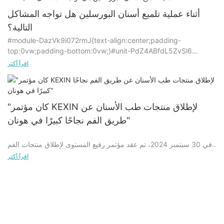
1. لا إنتاج الحرارة، لا تبريد المياه؛
أثناء عملية تلميع أسنان البورسلين هل تواجه المشاكل
التالية؟
#module-DazVk9i072rmJ{text-align:center;padding-
2. أكثر مقاومة للاهتراء واقتصادية.
top:0vw;padding-bottom:0vw;}#unit-PdZ4ABfdL5ZvSl6
{padding-top: 1vw;}
اقرأ أكثر
مشكلة:
3. لا حاجة للقوة، أشعر أنني بحالة جيدة، وأكثر استرخاء!
تأثير مواد التلميع التقليدية ليس جيدًا، ومن الصعب تحقيق اللمعان
المطلوب.
"كان مؤتمر KEXIN لإطلاق منتجات طب الأسنان عن
طريق الفم نجاحًا كبيرًا في هونان"
أثار:
وهذا لا يؤثر فقط على جمالية أسنان البورسلين، بل قد يقلل أيضًا من
في 30 سبتمبر 2024، تم عقد مؤتمر رفيع المستوى لإطلاق منتجات الفم
جودتها ومتانتها.
والأسنان بنجاح في هونان، والذي جذب اهتمامًا واسع النطاق في الصناعة.
اقرأ أكثر
لقد حظيت سلسلة منتجات الفم والأسنان المبتكرة التي تم عرضها في هذا
المؤتمر بتقدير كبير من قبل العديد من خبراء طب الأسنان.
الحل:
يوفر لك سيليكون تلميع الأسنان الخزفي المزايا التالية:
في المؤتمر الصحفي، عرضت KEXIN أحدث منتجاتها للعناية بالفم
والأسنان، والتي تغطي العديد من المجالات مثل ترميم الأسنان والعناية
1. تأثير ممتاز: