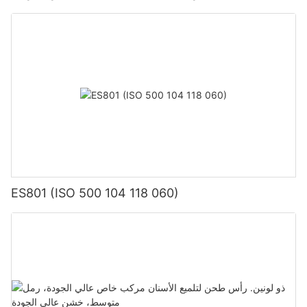
طب الأسنان عن طريق الفم أكثر وأفضل، وتقديم مساهمات أكبر لغالبية
المرضى وصناعة طب الفم.
يمثل النجاح في إطلاق منتج الفم والأسنان [اسم الشركة] خطوة قوية إلى
الأمام للشركة في مجال طب أسنان الفم. من المعتقد أنه في المستقبل،
ستحقق منتجات KEXIN للعناية بالفم والأسنان المزيد من الإنجازات
الرائعة في الأسواق الوطنية والعالمية.
ES801 (ISO 500 104 118 060)