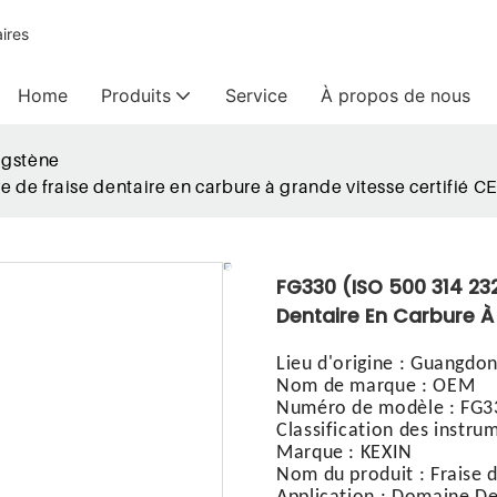
ires
Home
Produits
Service
À propos de nous
ngstène
de fraise dentaire en carbure à grande vitesse certifié CE
FG330 (ISO 500 314 23
Dentaire En Carbure À 
Lieu d'origine
:
Guangdong
Nom de marque
:
OEM
Numéro de modèle
:
FG33
Classification des instr
Marque
:
KEXIN
Nom du produit
:
Fraise 