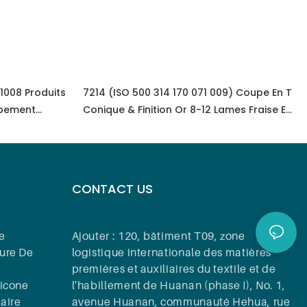
 1008 Produits
7214 (ISO 500 314 170 071 009) Coupe En T
ipement
Conique & Finition Or 8-12 Lames Fraise En
gstène
Carbure Dentaire Fraise De Coupe
CONTACT US
e
Ajouter : 120, bâtiment T09, zone
bure De
logistique internationale des matières
premières et auxiliaires du textile et de
licone
l'habillement de Huanan (phase I), No. 1,
aire
avenue Huanan, communauté Hehua, rue