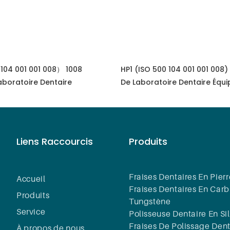
104 001 001 008） 1008
HP1 (ISO 500 104 001 001 008)
aboratoire Dentaire
De Laboratoire Dentaire Équ
Lapidaire En Carbure De Tun
Dentaire
Liens Raccourcis
Produits
Fraises Dentaires En Pierr
Accueil
Fraises Dentaires En Car
Produits
Tungstène
Service
Polisseuse Dentaire En Si
Fraises De Polissage Dent
À propos de nous