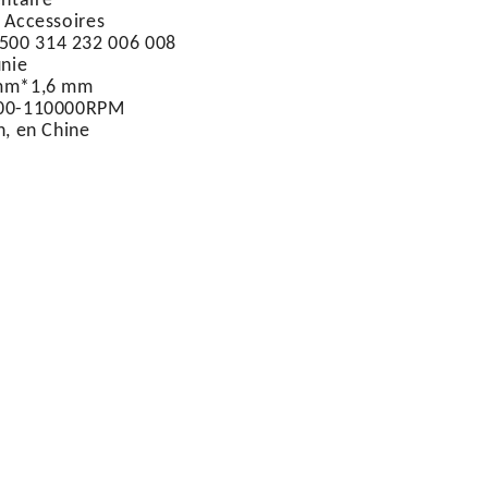
ntaire
 Accessoires
500 314 232 006 008
nie
 mm*1,6 mm
00-110000RPM
, en Chine