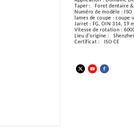
Application
:
Domaine De
Taper
:
Foret dentaire &
Numéro de modèle
:
ISO 
lames de coupe
:
coupe u
Jarret
:
FG, OIN 314, 19
Vitesse de rotation
:
600
Lieu d'origine
:
Shenzhen
Certificat
:
ISO CE