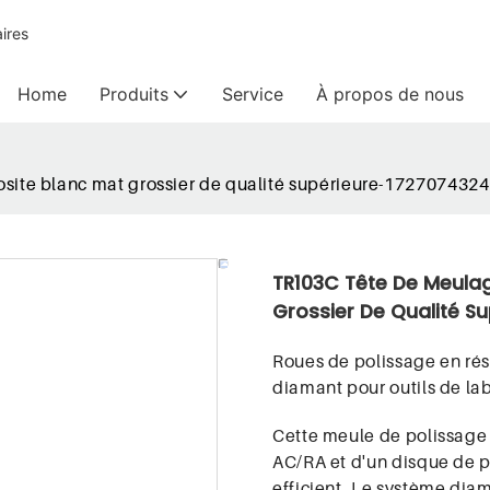
ires
Home
Produits
Service
À propos de nous
site blanc mat grossier de qualité supérieure-17270743
TR103C Tête De Meula
Grossier De Qualité S
Roues de polissage en ré
diamant pour outils de la
Cette meule de polissage 
AC/RA et d'un disque de p
efficient. Le système diama