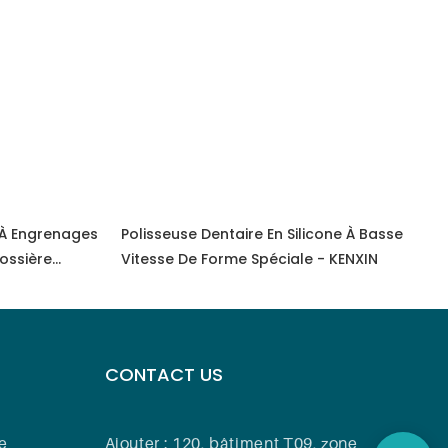
 À Engrenages
Polisseuse Dentaire En Silicone À Basse
ossière
Vitesse De Forme Spéciale - KENXIN
CONTACT US
e
Ajouter : 120, bâtiment T09, zone