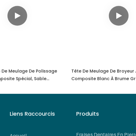
e De Meulage De Polissage
Tête De Meulage De Broyeur
posite Spécial, Sable
Composite Blanc À Brume Gr
oyen De Haute Qualité,
Avancée TR104C
Liens Raccourcis
Produits
Fraises Dentaires En Pierr
Accueil