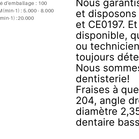
Nous garantis
té d'emballage : 100
(min-1) : 5.000 - 8.000
et disposons 
in-1) :20.000
et CE0197. Et
disponible, q
ou technicie
toujours déte
Nous sommes 
dentisterie!
Fraises à qu
204, angle dr
diamètre 2,3
dentaire bass