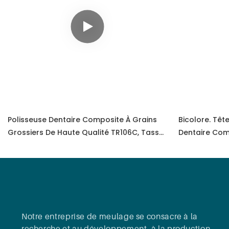
Polisseuse Dentaire Composite À Grains
Bicolore. Têt
Grossiers De Haute Qualité TR106C, Tasse
Dentaire Com
Blanche
Grossier Et M
Résine Fine
Notre entreprise de meulage se consacre à la
recherche et au développement, à la production