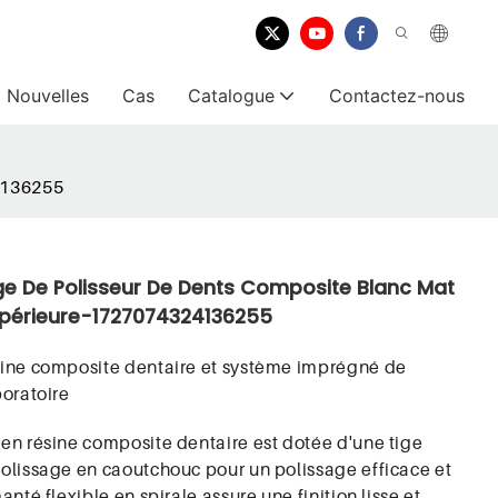
Nouvelles
Cas
Catalogue
Contactez-nous
24136255
ge De Polisseur De Dents Composite Blanc Mat
upérieure-1727074324136255
sine composite dentaire et système imprégné de
boratoire
en résine composite dentaire est dotée d'une tige
olissage en caoutchouc pour un polissage efficace et
nté flexible en spirale assure une finition lisse et