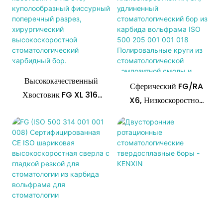
Лезвий
Карбид Вольфрамовый
акриловый и
104 001 001 005
фарфоровый шпон. и т. д.
Форма: S1, ISO 001,
Твердосплавный
Бор Стоматологический
Цветное кольцо: нет
круглая
Стоматологический Бор
Endo Z Bur
Хвостовик: HP, ISO 104,
Для Обрезки
2,35 мм, 3/32 дюйма
Размер рабочей части:
0,5 мм х 0,5 мм.
Высококачественный
Общая длина: 44,5 мм
Сферический FG/RA
Преимущество: резка
Хвостовик FG XL 316,
X6, Низкоскоростной
острая, точная,
Куполообразный
RA/CA, Удлиненный
долговечная.
Фиссурный
Стоматологический Бор
Поперечный Разрез,
Из Карбида Вольфрама
Хирургический
ISO 500 205 001 001
Высокоскоростной
018 Полировальные
Стоматологический
Круги Из
Карбидный Бор.
Стоматологической
Стоматологические
Композитной Смолы И
Композитные