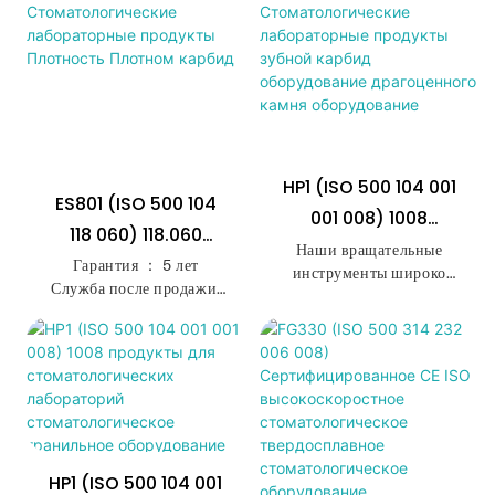
HP1 (ISO 500 104 001
ES801 (ISO 500 104
001 008) 1008
118 060) 118.060
Стоматологические
Наши вращательные
Стоматологические
Гарантия ： 5 лет
инструменты широко
Лабораторные
Служба после продажи:
Лабораторные
применяются для
Продукты Зубной
возврат и замену
вырезания, измельчения,
Продукты Плотность
Классификация
Карбид Оборудование
отчитывания, отделки,
Плотном Карбид
инструментов: класс II
полировки любых
Драгоценного Камня
Место происхождения:
материалов циркония,
Оборудование
Гуандун, Китай
лития деризута, фарфора
Название бренда: KE:
(керамика), сплава или
ES801
металла, акрила (смолы),
Источник питания:
HP1 (ISO 500 104 001
пика, композитов и т. Д.